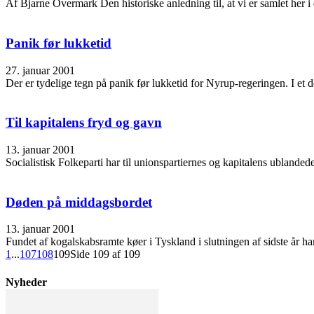
Af Bjarne Overmark Den historiske anledning til, at vi er samlet her i
Panik før lukketid
27. januar 2001
Der er tydelige tegn på panik før lukketid for Nyrup-regeringen. I et de
Til kapitalens fryd og gavn
13. januar 2001
Socialistisk Folkeparti har til unionspartiernes og kapitalens ublandede 
Døden på middagsbordet
13. januar 2001
Fundet af kogalskabsramte køer i Tyskland i slutningen af sidste år har
1
...
107
108
109
Side 109 af 109
Nyheder