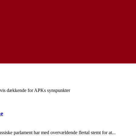
s dækkende for APKs synspunkter
me
ssiske parlament har med overvældende flertal stemt for at...