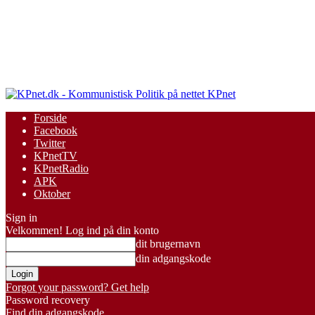
KPnet
Forside
Facebook
Twitter
KPnetTV
KPnetRadio
APK
Oktober
Sign in
Velkommen! Log ind på din konto
dit brugernavn
din adgangskode
Forgot your password? Get help
Password recovery
Find din adgangskode