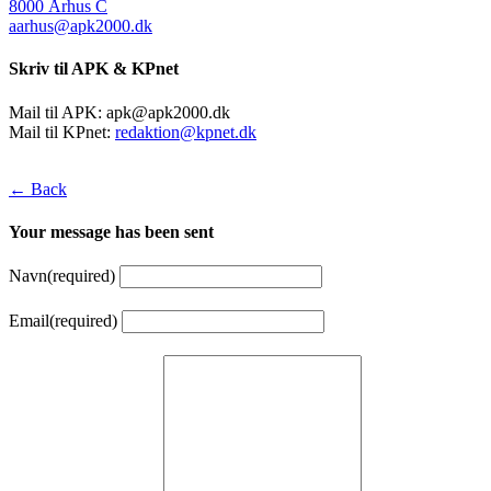
8000 Århus C
aarhus@apk2000.dk
Skriv til APK & KPnet
Mail til APK:
apk@apk2000.dk
Mail til KPnet:
redaktion@kpnet.dk
← Back
Your message has been sent
Navn
(required)
Email
(required)