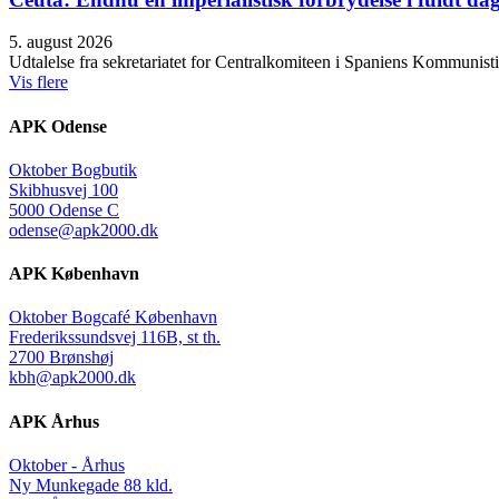
5. august 2026
Udtalelse fra sekretariatet for Centralkomiteen i Spaniens Kommunisti
Vis flere
APK Odense
Oktober Bogbutik
Skibhusvej 100
5000 Odense C
odense@apk2000.dk
APK København
Oktober Bogcafé København
Frederikssundsvej 116B, st th.
2700 Brønshøj
kbh@apk2000.dk
APK Århus
Oktober - Århus
Ny Munkegade 88 kld.