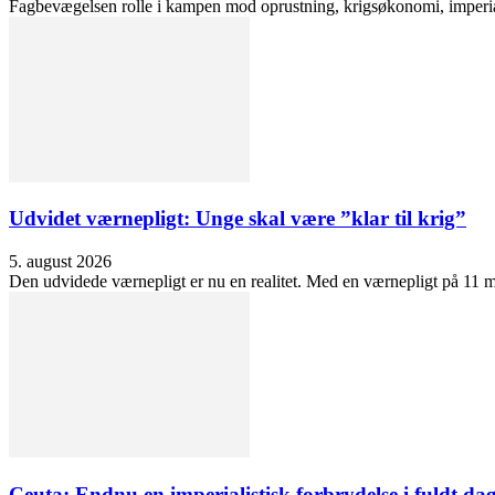
Fagbevægelsen rolle i kampen mod oprustning, krigsøkonomi, imperialis
Udvidet værnepligt: Unge skal være ”klar til krig”
5. august 2026
Den udvidede værnepligt er nu en realitet. Med en værnepligt på 11 må
Ceuta: Endnu en imperialistisk forbrydelse i fuldt dag