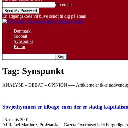
din email
En adgangskode vil blive sendt til dig på email
Danmark
Globalt
Synspunkt
Kultur
Tag: Synspunkt
ANALYSE – DEBAT – OPINION —– Artiklerne er ikke nødvendigvi
Sovjethymnen er tilbage  men der er stadig kapitalis
23. marts 2001
Af Rafael Martinez, Proletarskaja Gazeta Overhuset i det borgerlige ru