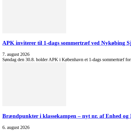
APK inviterer til 1-dags sommertræf ved Nykøbing S
7. august 2026
Søndag den 30.8. holder APK i København et 1-dags sommertræf for at 
Brændpunkter i klassekampen – nyt nr. af Enhed o
6. august 2026