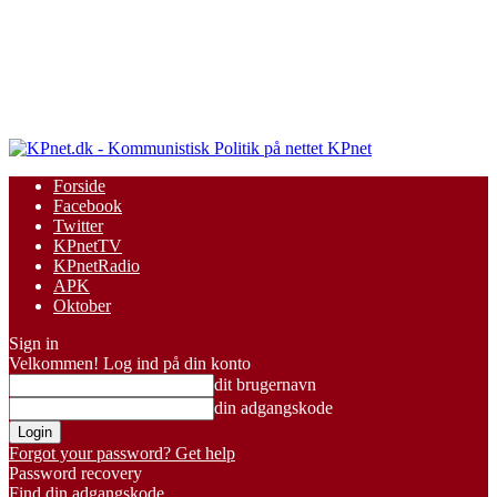
KPnet
Forside
Facebook
Twitter
KPnetTV
KPnetRadio
APK
Oktober
Sign in
Velkommen! Log ind på din konto
dit brugernavn
din adgangskode
Forgot your password? Get help
Password recovery
Find din adgangskode