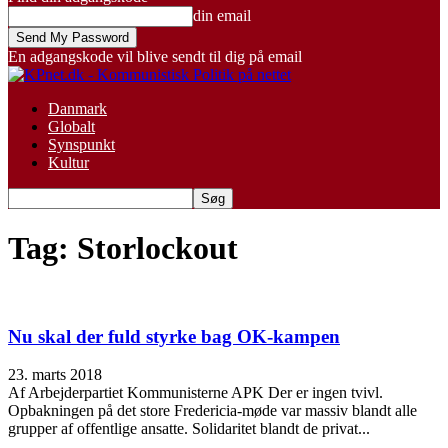
din email
En adgangskode vil blive sendt til dig på email
Danmark
Globalt
Synspunkt
Kultur
Tag: Storlockout
Nu skal der fuld styrke bag OK-kampen
23. marts 2018
Af Arbejderpartiet Kommunisterne APK Der er ingen tvivl.
Opbakningen på det store Fredericia-møde var massiv blandt alle
grupper af offentlige ansatte. Solidaritet blandt de privat...