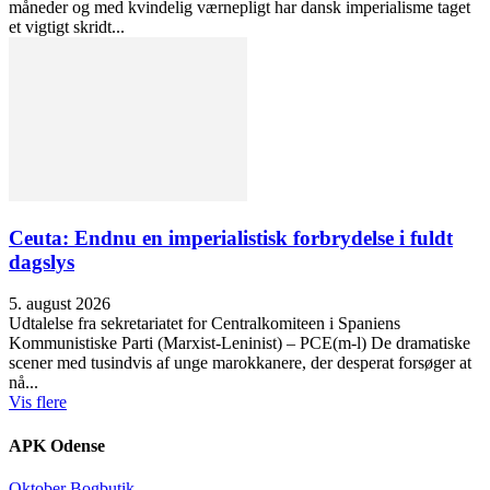
måneder og med kvindelig værnepligt har dansk imperialisme taget
et vigtigt skridt...
Ceuta: Endnu en imperialistisk forbrydelse i fuldt
dagslys
5. august 2026
Udtalelse fra sekretariatet for Centralkomiteen i Spaniens
Kommunistiske Parti (Marxist-Leninist) – PCE(m-l) De dramatiske
scener med tusindvis af unge marokkanere, der desperat forsøger at
nå...
Vis flere
APK Odense
Oktober Bogbutik