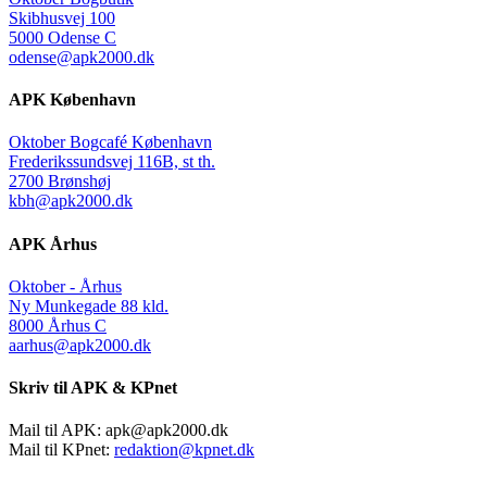
Skibhusvej 100
5000 Odense C
odense@apk2000.dk
APK København
Oktober Bogcafé København
Frederikssundsvej 116B, st th.
2700 Brønshøj
kbh@apk2000.dk
APK Århus
Oktober - Århus
Ny Munkegade 88 kld.
8000 Århus C
aarhus@apk2000.dk
Skriv til APK & KPnet
Mail til APK:
apk@apk2000.dk
Mail til KPnet:
redaktion@kpnet.dk