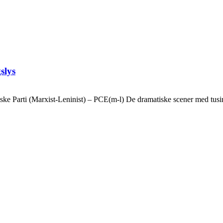
slys
ske Parti (Marxist-Leninist) – PCE(m-l) De dramatiske scener med tusin