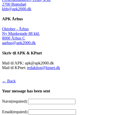
2700 Brønshøj
kbh@apk2000.dk
APK Århus
Oktober - Århus
Ny Munkegade 88 kld.
8000 Århus C
aarhus@apk2000.dk
Skriv til APK & KPnet
Mail til APK:
apk@apk2000.dk
Mail til KPnet:
redaktion@kpnet.dk
← Back
Your message has been sent
Navn
(required)
Email
(required)