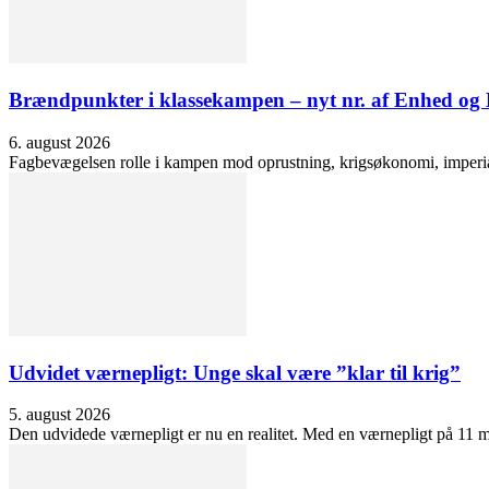
Brændpunkter i klassekampen – nyt nr. af Enhed o
6. august 2026
Fagbevægelsen rolle i kampen mod oprustning, krigsøkonomi, imperialis
Udvidet værnepligt: Unge skal være ”klar til krig”
5. august 2026
Den udvidede værnepligt er nu en realitet. Med en værnepligt på 11 må