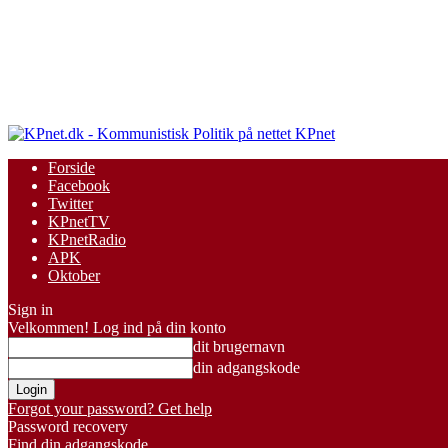
KPnet
Forside
Facebook
Twitter
KPnetTV
KPnetRadio
APK
Oktober
Sign in
Velkommen! Log ind på din konto
dit brugernavn
din adgangskode
Forgot your password? Get help
Password recovery
Find din adgangskode