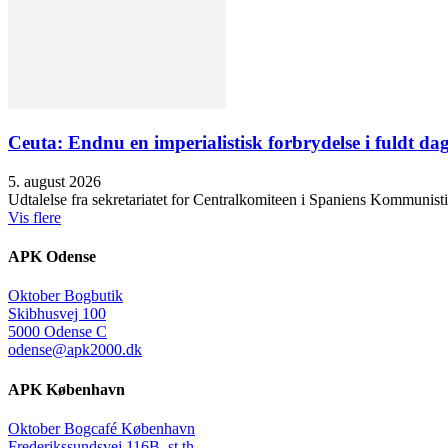
Ceuta: Endnu en imperialistisk forbrydelse i fuldt dag
5. august 2026
Udtalelse fra sekretariatet for Centralkomiteen i Spaniens Kommunisti
Vis flere
APK Odense
Oktober Bogbutik
Skibhusvej 100
5000 Odense C
odense@apk2000.dk
APK København
Oktober Bogcafé København
Frederikssundsvej 116B, st th.