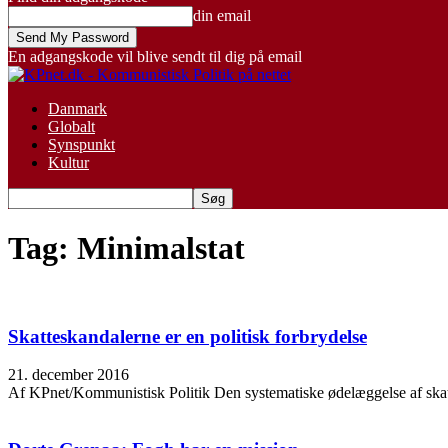
din email
En adgangskode vil blive sendt til dig på email
Danmark
Globalt
Synspunkt
Kultur
Tag: Minimalstat
Skatteskandalerne er en politisk forbrydelse
21. december 2016
Af KPnet/Kommunistisk Politik Den systematiske ødelæggelse af skattevæs