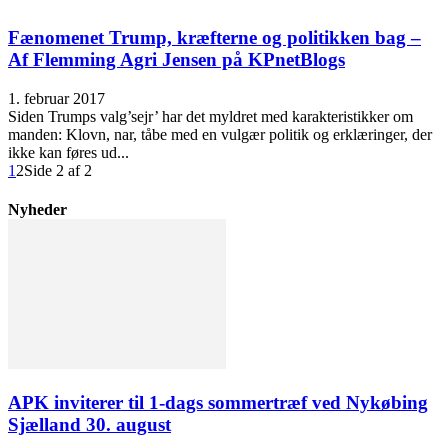
Fænomenet Trump, kræfterne og politikken bag –
Af Flemming Agri Jensen på KPnetBlogs
1. februar 2017
Siden Trumps valg’sejr’ har det myldret med karakteristikker om
manden: Klovn, nar, tåbe med en vulgær politik og erklæringer, der
ikke kan føres ud...
1
2
Side 2 af 2
Nyheder
APK inviterer til 1-dags sommertræf ved Nykøbing
Sjælland 30. august