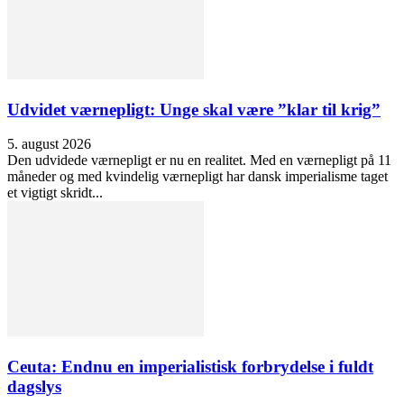
Udvidet værnepligt: Unge skal være ”klar til krig”
5. august 2026
Den udvidede værnepligt er nu en realitet. Med en værnepligt på 11
måneder og med kvindelig værnepligt har dansk imperialisme taget
et vigtigt skridt...
Ceuta: Endnu en imperialistisk forbrydelse i fuldt
dagslys