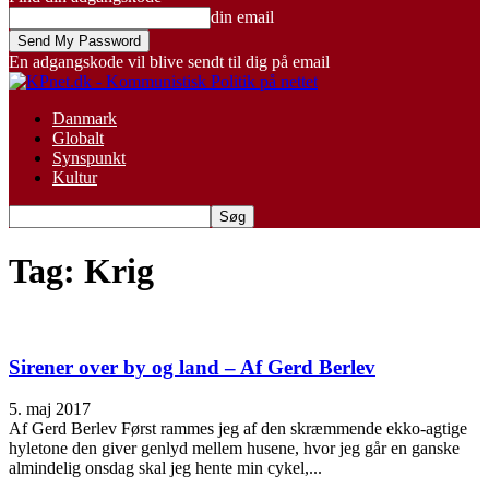
din email
En adgangskode vil blive sendt til dig på email
Danmark
Globalt
Synspunkt
Kultur
Tag: Krig
Sirener over by og land – Af Gerd Berlev
5. maj 2017
Af Gerd Berlev Først rammes jeg af den skræmmende ekko-agtige
hyletone den giver genlyd mellem husene, hvor jeg går en ganske
almindelig onsdag skal jeg hente min cykel,...