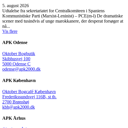
5. august 2026
Udtalelse fra sekretariatet for Centralkomiteen i Spaniens
Kommunistiske Parti (Marxist-Leninist) – PCE(m-l) De dramatiske
scener med tusindvis af unge marokkanere, der desperat forsøger at
nå...
Vis flere
APK Odense
Oktober Bogbutik
Skibhusvej 100
5000 Odense C
odense@apk2000.dk
APK København
Oktober Bogcafé København
Frederikssundsvej 116B, st th.
2700 Brønshøj
kbh@apk2000.dk
APK Århus