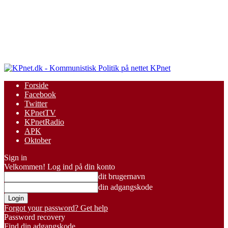
KPnet
Forside
Facebook
Twitter
KPnetTV
KPnetRadio
APK
Oktober
Sign in
Velkommen! Log ind på din konto
dit brugernavn
din adgangskode
Forgot your password? Get help
Password recovery
Find din adgangskode