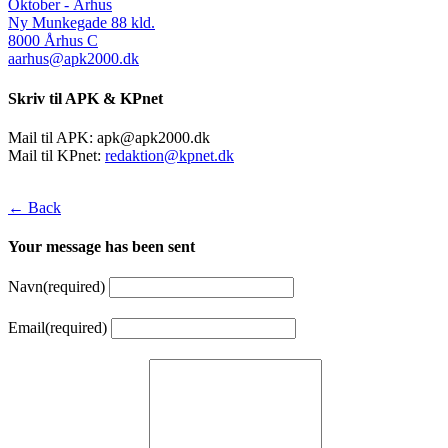
Oktober - Århus
Ny Munkegade 88 kld.
8000 Århus C
aarhus@apk2000.dk
Skriv til APK & KPnet
Mail til APK:
apk@apk2000.dk
Mail til KPnet:
redaktion@kpnet.dk
← Back
Your message has been sent
Navn
(required)
Email
(required)