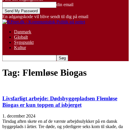
din email
En adgangskode vil blive sendt til dig på email
Danmark
Globalt
Synspunkt
Kultur
Tag: Flemløse Biogas
Livsfarligt arbejde: Dødsbyggepladsen Flemløse
Biogas er kun toppen af isbjerget
1. december 2024
Tirsdag aften skete en af de værste arbejdsulykker på en dansk
byggeplads i årtier. Tre døde, og yderligere seks kom til skade, da