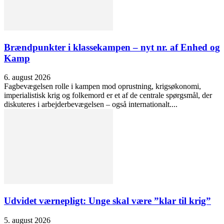
Brændpunkter i klassekampen – nyt nr. af Enhed og
Kamp
6. august 2026
Fagbevægelsen rolle i kampen mod oprustning, krigsøkonomi,
imperialistisk krig og folkemord er et af de centrale spørgsmål, der
diskuteres i arbejderbevægelsen – også internationalt....
Udvidet værnepligt: Unge skal være ”klar til krig”
5. august 2026