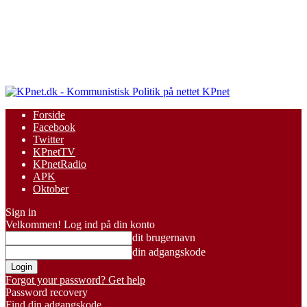
KPnet
Forside
Facebook
Twitter
KPnetTV
KPnetRadio
APK
Oktober
Sign in
Velkommen! Log ind på din konto
dit brugernavn
din adgangskode
Forgot your password? Get help
Password recovery
Find din adgangskode