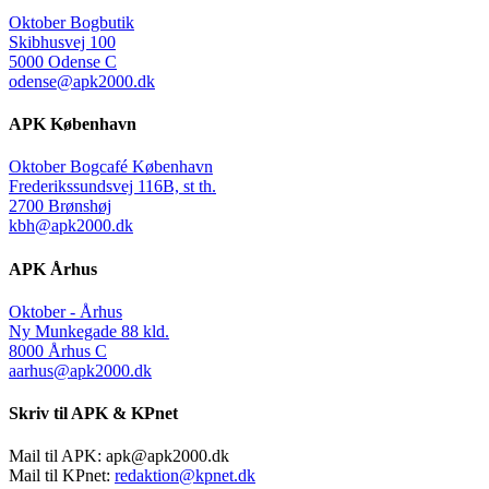
Oktober Bogbutik
Skibhusvej 100
5000 Odense C
odense@apk2000.dk
APK København
Oktober Bogcafé København
Frederikssundsvej 116B, st th.
2700 Brønshøj
kbh@apk2000.dk
APK Århus
Oktober - Århus
Ny Munkegade 88 kld.
8000 Århus C
aarhus@apk2000.dk
Skriv til APK & KPnet
Mail til APK:
apk@apk2000.dk
Mail til KPnet:
redaktion@kpnet.dk