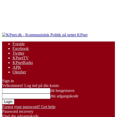
KPnet
Forside
Facebook
Twitter
KPnetTV
KPnetRadio
APK
Oktober
Sign in
Velkommen! Log ind på din konto
dit brugernavn
din adgangskode
Forgot your password? Get help
Password recovery
Find din adgangskode