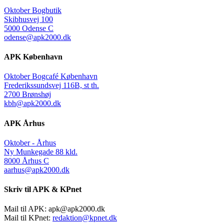
Oktober Bogbutik
Skibhusvej 100
5000 Odense C
odense@apk2000.dk
APK København
Oktober Bogcafé København
Frederikssundsvej 116B, st th.
2700 Brønshøj
kbh@apk2000.dk
APK Århus
Oktober - Århus
Ny Munkegade 88 kld.
8000 Århus C
aarhus@apk2000.dk
Skriv til APK & KPnet
Mail til APK:
apk@apk2000.dk
Mail til KPnet:
redaktion@kpnet.dk