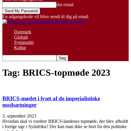
din email
En adgangskode vil blive sendt til dig på email
Danmark
Globalt
Synspunkt
Kultur
Tag: BRICS-topmøde 2023
BRICS-mødet i lyset af de imperialistiske
modsætninger
3. september 2023
Hvordan skal vi vurdere BRICS-landenes topmøde, der blev afholdt
i forrige uge i Sydafrika? Der kan man ikke se bort fra den politiske