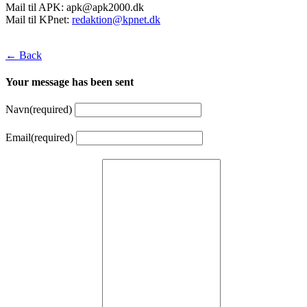
Mail til APK:
apk@apk2000.dk
Mail til KPnet:
redaktion@kpnet.dk
← Back
Your message has been sent
Navn
(required)
Email
(required)