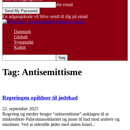
din email
En adgangskode vil blive sendt til dig på email
Danmark
Globalt
Synspunkt
Kultur
Tag: Antisemittisme
Regeringen opildner til jødehad
22. september 2025
Regering og medier bruger “antisemitisme”-anklagen til at
miskreditere Palæstinasolidaritet og puste til had mod arabere og
muslimer. Ved at sidestille jøder med staten Israel...