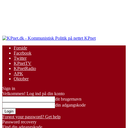
KPnet
Forside
Facebook
Twitter
KPnetTV
KPnetRadio
APK
Oktober
Sign in
Velkommen! Log ind på din konto
dit brugernavn
din adgangskode
Forgot your password? Get help
Password recovery
Find din adgangskode