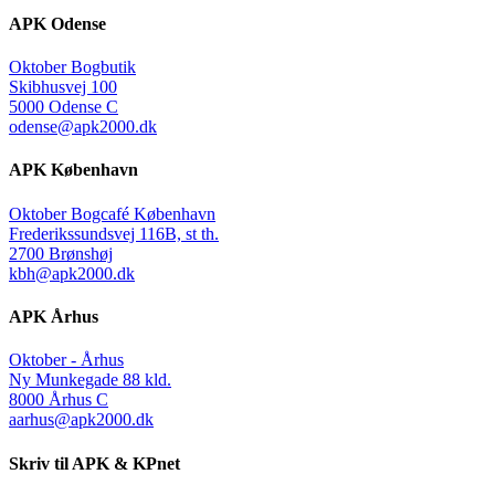
APK Odense
Oktober Bogbutik
Skibhusvej 100
5000 Odense C
odense@apk2000.dk
APK København
Oktober Bogcafé København
Frederikssundsvej 116B, st th.
2700 Brønshøj
kbh@apk2000.dk
APK Århus
Oktober - Århus
Ny Munkegade 88 kld.
8000 Århus C
aarhus@apk2000.dk
Skriv til APK & KPnet