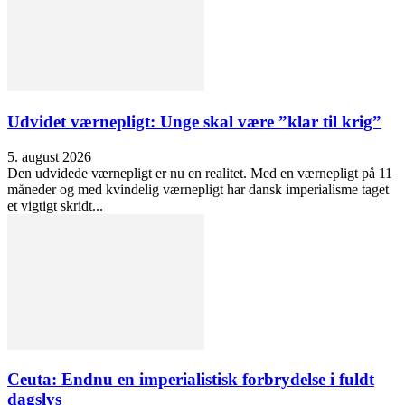
Udvidet værnepligt: Unge skal være ”klar til krig”
5. august 2026
Den udvidede værnepligt er nu en realitet. Med en værnepligt på 11
måneder og med kvindelig værnepligt har dansk imperialisme taget
et vigtigt skridt...
Ceuta: Endnu en imperialistisk forbrydelse i fuldt
dagslys