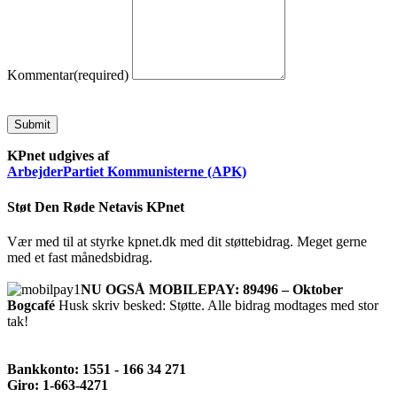
Kommentar
(required)
Submit
KPnet udgives af
ArbejderPartiet Kommunisterne (APK)
Støt Den Røde Netavis KPnet
Vær med til at styrke kpnet.dk med dit støttebidrag. Meget gerne
med et fast månedsbidrag.
NU OGSÅ MOBILEPAY: 89496 – Oktober
Bogcafé
Husk skriv besked: Støtte. Alle bidrag modtages med stor
tak!
Bankkonto: 1551 - 166 34 271
Giro: 1-663-4271