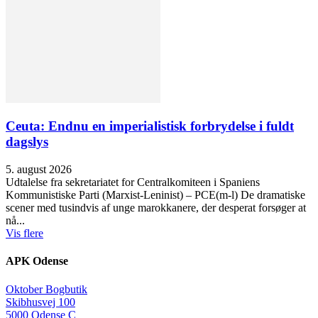
Ceuta: Endnu en imperialistisk forbrydelse i fuldt
dagslys
5. august 2026
Udtalelse fra sekretariatet for Centralkomiteen i Spaniens
Kommunistiske Parti (Marxist-Leninist) – PCE(m-l) De dramatiske
scener med tusindvis af unge marokkanere, der desperat forsøger at
nå...
Vis flere
APK Odense
Oktober Bogbutik
Skibhusvej 100
5000 Odense C