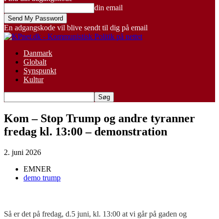
din email
En adgangskode vil blive sendt til dig på email
Danmark
Globalt
Synspunkt
Kultur
Kom – Stop Trump og andre tyranner
fredag kl. 13:00 – demonstration
2. juni 2026
EMNER
demo trump
Så er det på fredag, d.5 juni, kl. 13:00 at vi går på gaden og