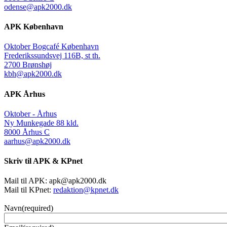
odense@apk2000.dk
APK København
Oktober Bogcafé København
Frederikssundsvej 116B, st th.
2700 Brønshøj
kbh@apk2000.dk
APK Århus
Oktober - Århus
Ny Munkegade 88 kld.
8000 Århus C
aarhus@apk2000.dk
Skriv til APK & KPnet
Mail til APK:
apk@apk2000.dk
Mail til KPnet:
redaktion@kpnet.dk
Navn
(required)