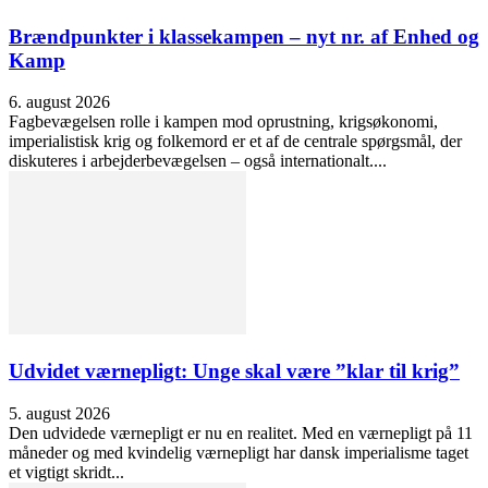
Brændpunkter i klassekampen – nyt nr. af Enhed og
Kamp
6. august 2026
Fagbevægelsen rolle i kampen mod oprustning, krigsøkonomi,
imperialistisk krig og folkemord er et af de centrale spørgsmål, der
diskuteres i arbejderbevægelsen – også internationalt....
Udvidet værnepligt: Unge skal være ”klar til krig”
5. august 2026
Den udvidede værnepligt er nu en realitet. Med en værnepligt på 11
måneder og med kvindelig værnepligt har dansk imperialisme taget
et vigtigt skridt...