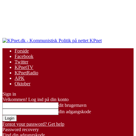
KPnet
Forside
Facebook
Twitter
KPnetTV
KPnetRadio
APK
Oktober
Sign in
Velkommen! Log ind på din konto
dit brugernavn
din adgangskode
Forgot your password? Get help
Password recovery
Find din adgangskode