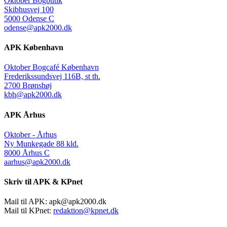
Oktober Bogbutik
Skibhusvej 100
5000 Odense C
odense@apk2000.dk
APK København
Oktober Bogcafé København
Frederikssundsvej 116B, st th.
2700 Brønshøj
kbh@apk2000.dk
APK Århus
Oktober - Århus
Ny Munkegade 88 kld.
8000 Århus C
aarhus@apk2000.dk
Skriv til APK & KPnet
Mail til APK:
apk@apk2000.dk
Mail til KPnet:
redaktion@kpnet.dk