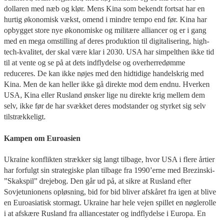
dollaren med næb og klør. Mens Kina som bekendt fortsat har en
hurtig økonomisk vækst, omend i mindre tempo end før. Kina har
opbygget store nye økonomiske og militære alliancer og er i gang
med en mega omstilling af deres produktion til digitalisering, high-
tech-kvalitet, der skal være klar i 2030. USA har simpelthen ikke tid
til at vente og se på at dets indflydelse og overherredømme
reduceres. De kan ikke nøjes med den hidtidige handelskrig med
Kina. Men de kan heller ikke gå direkte mod dem endnu. Hverken
USA, Kina eller Rusland ønsker lige nu direkte krig mellem dem
selv, ikke før de har svækket deres modstander og styrket sig selv
tilstrækkeligt.
Kampen om Euroasien
Ukraine konflikten strækker sig langt tilbage, hvor USA i flere årtier
har forfulgt sin strategiske plan tilbage fra 1990’erne med Brezinski-
”Skakspil” drejebog. Den går ud på, at sikre at Rusland efter
Sovjetunionens opløsning, bid for bid bliver afskåret fra igen at blive
en Euroasiatisk stormagt. Ukraine har hele vejen spillet en nøglerolle
i at afskære Rusland fra alliancestater og indflydelse i Europa. En