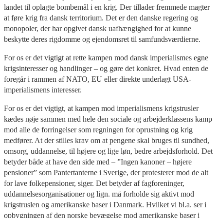
landet til oplagte bombemål i en krig. Der tillader fremmede magter
at føre krig fra dansk territorium. Det er den danske regering og
monopoler, der har opgivet dansk uafhængighed for at kunne
beskytte deres rigdomme og ejendomsret til samfundsværdierne.
For os er det vigtigt at rette kampen mod dansk imperialismes egne
krigsinteresser og handlinger – og gøre det konkret. Hvad enten de
foregår i rammen af NATO, EU eller direkte underlagt USA-
imperialismens interesser.
For os er det vigtigt, at kampen mod imperialismens krigstrusler
kædes nøje sammen med hele den sociale og arbejderklassens kamp
mod alle de forringelser som regningen for oprustning og krig
medfører. At der stilles krav om at pengene skal bruges til sundhed,
omsorg, uddannelse, til højere og lige løn, bedre arbejdsforhold. Det
betyder både at have den side med – ”Ingen kanoner – højere
pensioner” som Pantertanterne i Sverige, der protesterer mod de alt
for lave folkepensioner, siger. Det betyder af fagforeninger,
uddannelsesorganisationer og lign. må forholde sig aktivt mod
krigstruslen og amerikanske baser i Danmark. Hvilket vi bl.a. ser i
opbygningen af den norske bevægelse mod amerikanske baser i