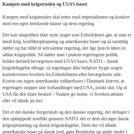
Kampen mod krigstruslen og USA’s baser
Kampen mod krigstruslen skal rettes mod imperialismen og konkret
mod ens egen herskende klasse og dens regering.
Det kan simpelthen ikke nytte noget som Enhedslisten gør, at man er
imod krig, konfliktoptrapning og amerikanske baser og så samtidig
støtter og har tillid til selvsamme regering, der lige præcis fører en
sådan krigspolitik. Så støtter man i praksis regeringens politik,
holder dermed bevægelsen mod USA’s baser, NATO – dansk
krigsdeltagelse tilbage, så regeringen ikke behøver frygte nogen
konsekvenser hverken fra Enhedslistens eller bevægelsens side.
Kravet om ingen amerikanske militærbaser i Danmark kræver, at
regeringen stopper sine forhandlinger med USA, punkt slut. Og at
USA får den klare besked – Yankee go home, vi hverken ønsker
eller vil tillade jer her.
Det er det danske borgerskab og den danske regering, der deltager i
den optrappede konflikt gennem NATO, det er dem der øger dansk
krigsoprustning og dansk krigsdeltagelse. Dem der vil tillade
amerikanske baser på dansk jord, gøre Bornholm og andre steder i