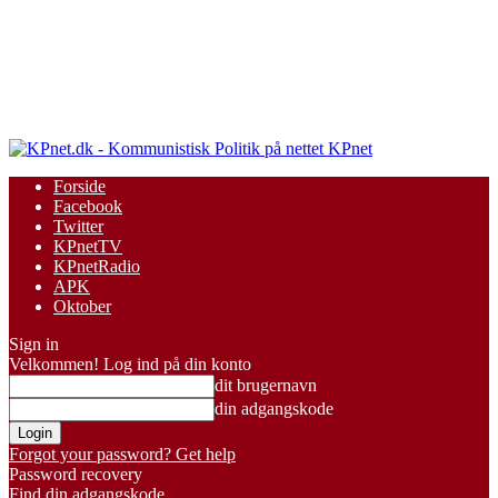
KPnet
Forside
Facebook
Twitter
KPnetTV
KPnetRadio
APK
Oktober
Sign in
Velkommen! Log ind på din konto
dit brugernavn
din adgangskode
Forgot your password? Get help
Password recovery
Find din adgangskode