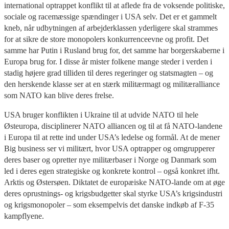
international optrappet konflikt til at aflede fra de voksende politiske,
sociale og racemæssige spændinger i USA selv. Det er et gammelt
kneb, når udbytningen af arbejderklassen yderligere skal strammes
for at sikre de store monopolers konkurrenceevne og profit. Det
samme har Putin i Rusland brug for, det samme har borgerskaberne i
Europa brug for. I disse år mister folkene mange steder i verden i
stadig højere grad tilliden til deres regeringer og statsmagten – og
den herskende klasse ser at en stærk militærmagt og militæralliance
som NATO kan blive deres frelse.
USA bruger konflikten i Ukraine til at udvide NATO til hele
Østeuropa, disciplinerer NATO alliancen og til at få NATO-landene
i Europa til at rette ind under USA’s ledelse og formål. At de mener
Big business ser vi militært, hvor USA optrapper og omgrupperer
deres baser og opretter nye militærbaser i Norge og Danmark som
led i deres egen strategiske og konkrete kontrol – også konkret ifht.
Arktis og Østersøen. Diktatet de europæiske NATO-lande om at øge
deres oprustnings- og krigsbudgetter skal styrke USA’s krigsindustri
og krigsmonopoler – som eksempelvis det danske indkøb af F-35
kampflyene.