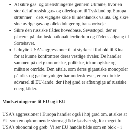
At sikre gas- og olieledningerne gennem Ukraine, hvor en
stor del af russisk gas- og olieeksport til Tyskland og Europa
strømmer – dets vigtigste kilde til udenlandsk valuta. Og sikre
sine øvrige gas- og olieledninger og transportveje.
Sikre den russiske flådes hovedbase, Sevastopol, der er
placeret på ukrainsk nationalt territorium og flådens adgang til
Sortehavet.
Udnytte USA’s aggressioner til at styrke sit forhold til Kina
for at kunne konfrontere deres vestlige rivaler. De handler
sammen på det økonomiske, politiske, teknologiske og
militære område. Den aftale, som deres gigantiske monopoler
på olie- og gasforsyninger har underskrevet, er en direkte
advarsel til EU-lande, der i høj grad er afhængige af russiske
energikilder.
Modsætningerne til EU og i EU
USA’s aggressioner i Europa handler også i høj grad om, at sikre at
EU som en opkommende stormagt ikke løsriver sig for meget fra
USA’s økonomi og greb. Vi ser EU handle både som en blok – i