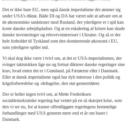
Det er ikke bare EU, men også dansk imperialisme der ømmer sig
under USA’s diktat. Både DI og DA har været ude at advare om at
de økonomiske sanktioner mod Rusland, der yderligere er i spil kan
koste danske arbejdspladser. Og at en eskalering af krisen kan skade
danske investeringer og erhvervsinteresser i Ukraine. Og så er der
hele forholdet til Tyskland som den dominerende økonomi i EU,
som yderligere spiller ind.
Vi skal dog ikke være i tvivl om, at det er USA-imperialismen, der
svinger taktstokken lige nu og fortsat dikterer danske regeringer sine
krav, hvad enten det er i Grønland, på Færøerne eller i Danmark.
Eller at dansk imperialisme også har dyb interesse i den politik og
krigsforberedelse og -deltagelse, den stat gennemfører.
Der er heller ingen tvivl om, at Mette Frederiksen
socialdemokratiske regering har ventet på en så skærpet krise, som
den vi ser nu, for at kunne offentliggøre regeringens hemmelige
forhandlinger med USA gennem mere end et år om baser i
Danmark.