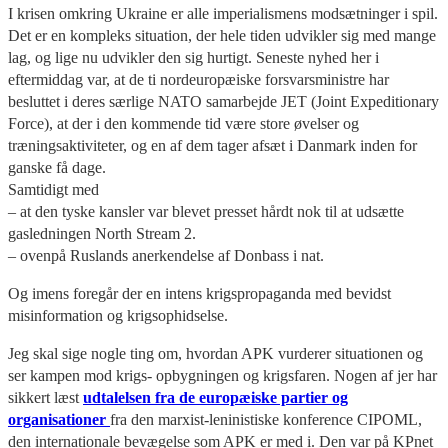
I krisen omkring Ukraine er alle imperialismens modsætninger i spil.
Det er en kompleks situation, der hele tiden udvikler sig med mange
lag, og lige nu udvikler den sig hurtigt. Seneste nyhed her i
eftermiddag var, at de ti nordeuropæiske forsvarsministre har
besluttet i deres særlige NATO samarbejde JET (Joint Expeditionary
Force), at der i den kommende tid være store øvelser og
træningsaktiviteter, og en af dem tager afsæt i Danmark inden for
ganske få dage.
Samtidigt med
– at den tyske kansler var blevet presset hårdt nok til at udsætte
gasledningen North Stream 2.
– ovenpå Ruslands anerkendelse af Donbass i nat.
Og imens foregår der en intens krigspropaganda med bevidst
misinformation og krigsophidselse.
Jeg skal sige nogle ting om, hvordan APK vurderer situationen og
ser kampen mod krigs- opbygningen og krigsfaren. Nogen af jer har
sikkert læst
udtalelsen fra de europæiske partier og
organisationer
fra den marxist-leninistiske konference CIPOML,
den internationale bevægelse som APK er med i. Den var på KPnet