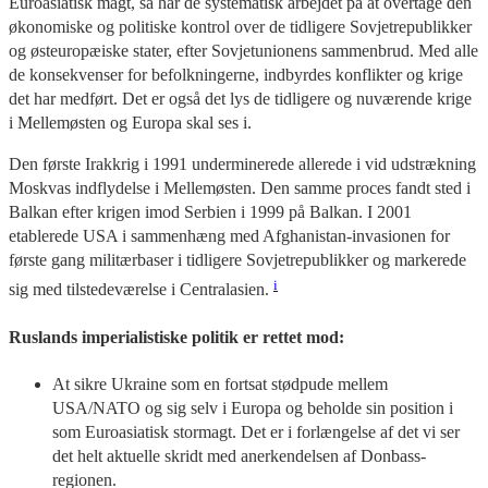
Euroasiatisk magt, så har de systematisk arbejdet på at overtage den
økonomiske og politiske kontrol over de tidligere Sovjetrepublikker
og østeuropæiske stater, efter Sovjetunionens sammenbrud. Med alle
de konsekvenser for befolkningerne, indbyrdes konflikter og krige
det har medført. Det er også det lys de tidligere og nuværende krige
i Mellemøsten og Europa skal ses i.
Den første Irakkrig i 1991 underminerede allerede i vid udstrækning
Moskvas indflydelse i Mellemøsten. Den samme proces fandt sted i
Balkan efter krigen imod Serbien i 1999 på Balkan. I 2001
etablerede USA i sammenhæng med Afghanistan-invasionen for
første gang militærbaser i tidligere Sovjetrepublikker og markerede
i
sig med tilstedeværelse i Centralasien.
Ruslands imperialistiske politik er rettet mod:
At sikre Ukraine som en fortsat stødpude mellem
USA/NATO og sig selv i Europa og beholde sin position i
som Euroasiatisk stormagt. Det er i forlængelse af det vi ser
det helt aktuelle skridt med anerkendelsen af Donbass-
regionen.