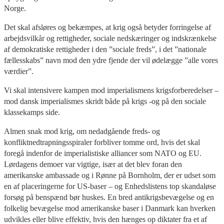
Norge.
Det skal afsløres og bekæmpes, at krig også betyder forringelse af
arbejdsvilkår og rettigheder, sociale nedskæringer og indskrænkelse
af demokratiske rettigheder i den ”sociale freds”, i det ”nationale
fællesskabs” navn mod den ydre fjende der vil ødelægge ”alle vores
værdier”.
Vi skal intensivere kampen mod imperialismens krigsforberedelser –
mod dansk imperialismes skridt både på krigs -og på den sociale
klassekamps side.
Almen snak mod krig, om nedadgående freds- og
konfliktnedtrapningsspiraler forbliver tomme ord, hvis det skal
foregå indenfor de imperialistiske alliancer som NATO og EU.
Lørdagens demoer var vigtige, især at det blev foran den
amerikanske ambassade og i Rønne på Bornholm, der er udset som
en af placeringerne for US-baser – og Enhedslistens top skandaløse
forsøg på benspænd bør huskes. En bred antikrigsbevægelse og en
folkelig bevægelse mod amerikanske baser i Danmark kan hverken
udvikles eller blive effektiv, hvis den hænges op diktater fra et af