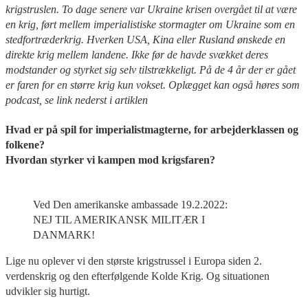
krigstruslen. To dage senere var Ukraine krisen overgået til at være
en krig, ført mellem imperialistiske stormagter om Ukraine som en
stedfortræderkrig. Hverken USA, Kina eller Rusland ønskede en
direkte krig mellem landene. Ikke før de havde svækket deres
modstander og styrket sig selv tilstrækkeligt. På de 4 år der er gået
er faren for en større krig kun vokset. Oplægget kan også høres som
podcast, se link nederst i artiklen
Hvad er på spil for imperialistmagterne, for arbejderklassen og
folkene?
Hvordan styrker vi kampen mod krigsfaren?
Ved Den amerikanske ambassade 19.2.2022:
NEJ TIL AMERIKANSK MILITÆR I
DANMARK!
Lige nu oplever vi den største krigstrussel i Europa siden 2.
verdenskrig og den efterfølgende Kolde Krig. Og situationen
udvikler sig hurtigt.