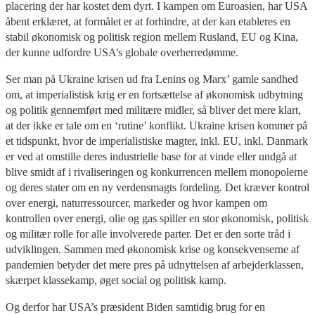
placering der har kostet dem dyrt. I kampen om Euroasien, har USA
åbent erklæret, at formålet er at forhindre, at der kan etableres en
stabil økonomisk og politisk region mellem Rusland, EU og Kina,
der kunne udfordre USA’s globale overherredømme.
Ser man på Ukraine krisen ud fra Lenins og Marx’ gamle sandhed
om, at imperialistisk krig er en fortsættelse af økonomisk udbytning
og politik gennemført med militære midler, så bliver det mere klart,
at der ikke er tale om en ‘rutine’ konflikt. Ukraine krisen kommer på
et tidspunkt, hvor de imperialistiske magter, inkl. EU, inkl. Danmark
er ved at omstille deres industrielle base for at vinde eller undgå at
blive smidt af i rivaliseringen og konkurrencen mellem monopolerne
og deres stater om en ny verdensmagts fordeling. Det kræver kontrol
over energi, naturressourcer, markeder og hvor kampen om
kontrollen over energi, olie og gas spiller en stor økonomisk, politisk
og militær rolle for alle involverede parter. Det er den sorte tråd i
udviklingen. Sammen med økonomisk krise og konsekvenserne af
pandemien betyder det mere pres på udnyttelsen af arbejderklassen,
skærpet klassekamp, øget social og politisk kamp.
Og derfor har USA’s præsident Biden samtidig brug for en