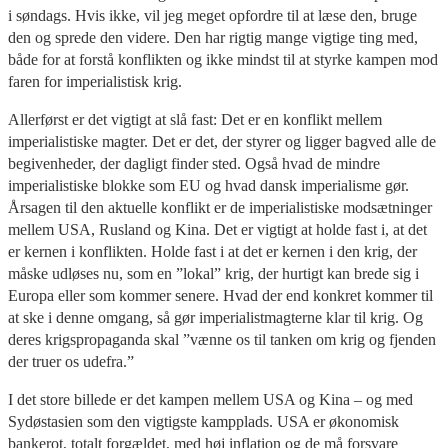
i søndags. Hvis ikke, vil jeg meget opfordre til at læse den, bruge
den og sprede den videre. Den har rigtig mange vigtige ting med,
både for at forstå konflikten og ikke mindst til at styrke kampen mod
faren for imperialistisk krig.
Allerførst er det vigtigt at slå fast: Det er en konflikt mellem
imperialistiske magter. Det er det, der styrer og ligger bagved alle de
begivenheder, der dagligt finder sted. Også hvad de mindre
imperialistiske blokke som EU og hvad dansk imperialisme gør.
Årsagen til den aktuelle konflikt er de imperialistiske modsætninger
mellem USA, Rusland og Kina. Det er vigtigt at holde fast i, at det
er kernen i konflikten. Holde fast i at det er kernen i den krig, der
måske udløses nu, som en ”lokal” krig, der hurtigt kan brede sig i
Europa eller som kommer senere. Hvad der end konkret kommer til
at ske i denne omgang, så gør imperialistmagterne klar til krig. Og
deres krigspropaganda skal ”vænne os til tanken om krig og fjenden
der truer os udefra.”
I det store billede er det kampen mellem USA og Kina – og med
Sydøstasien som den vigtigste kampplads. USA er økonomisk
bankerot, totalt forgældet, med høj inflation og de må forsvare