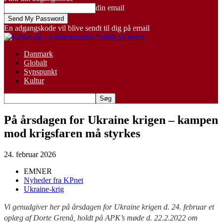
din email
En adgangskode vil blive sendt til dig på email
Danmark
Globalt
Synspunkt
Kultur
På årsdagen for Ukraine krigen – kampen
mod krigsfaren må styrkes
24. februar 2026
EMNER
Nyheder fra KPnet
Ukraine-krig
Vi genudgiver her på årsdagen for Ukraine krigen d. 24. februar et
oplæg af Dorte Grenå, holdt på APK’s møde d. 22.2.2022 om