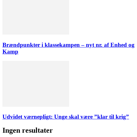
Brændpunkter i klassekampen – nyt nr. af Enhed og
Kamp
Udvidet værnepligt: Unge skal være ”klar til krig”
Ingen resultater