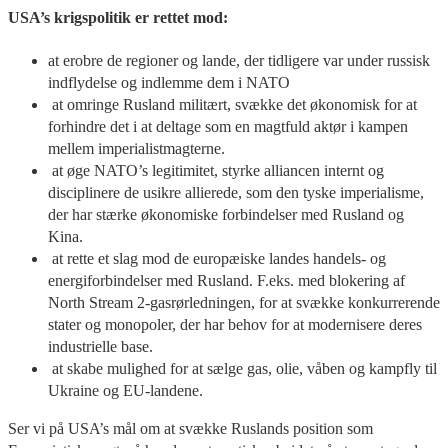
USA’s krigspolitik er rettet mod:
at erobre de regioner og lande, der tidligere var under russisk
indflydelse og indlemme dem i NATO
at omringe Rusland militært, svække det økonomisk for at
forhindre det i at deltage som en magtfuld aktør i kampen
mellem imperialistmagterne.
at øge NATO’s legitimitet, styrke alliancen internt og
disciplinere de usikre allierede, som den tyske imperialisme,
der har stærke økonomiske forbindelser med Rusland og
Kina.
at rette et slag mod de europæiske landes handels- og
energiforbindelser med Rusland. F.eks. med blokering af
North Stream 2-gasrørledningen, for at svække konkurrerende
stater og monopoler, der har behov for at modernisere deres
industrielle base.
at skabe mulighed for at sælge gas, olie, våben og kampfly til
Ukraine og EU-landene.
Ser vi på USA’s mål om at svække Ruslands position som