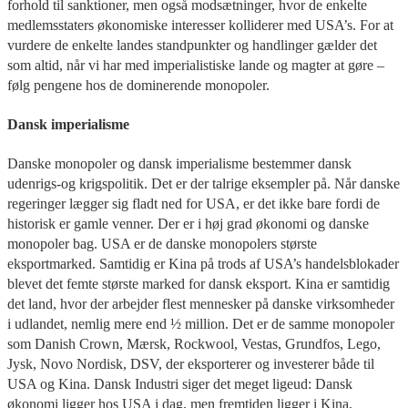
forhold til sanktioner, men også modsætninger, hvor de enkelte
medlemsstaters økonomiske interesser kolliderer med USA’s. For at
vurdere de enkelte landes standpunkter og handlinger gælder det
som altid, når vi har med imperialistiske lande og magter at gøre –
følg pengene hos de dominerende monopoler.
Dansk imperialisme
Danske monopoler og dansk imperialisme bestemmer dansk
udenrigs-og krigspolitik. Det er der talrige eksempler på. Når danske
regeringer lægger sig fladt ned for USA, er det ikke bare fordi de
historisk er gamle venner. Der er i høj grad økonomi og danske
monopoler bag. USA er de danske monopolers største
eksportmarked. Samtidig er Kina på trods af USA’s handelsblokader
blevet det femte største marked for dansk eksport. Kina er samtidig
det land, hvor der arbejder flest mennesker på danske virksomheder
i udlandet, nemlig mere end ½ million. Det er de samme monopoler
som Danish Crown, Mærsk, Rockwool, Vestas, Grundfos, Lego,
Jysk, Novo Nordisk, DSV, der eksporterer og investerer både til
USA og Kina. Dansk Industri siger det meget ligeud: Dansk
økonomi ligger hos USA i dag, men fremtiden ligger i Kina.