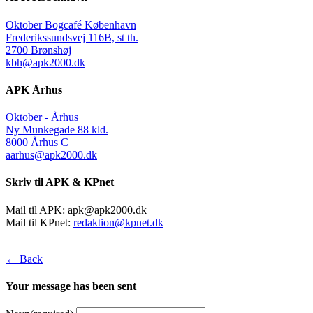
Oktober Bogcafé København
Frederikssundsvej 116B, st th.
2700 Brønshøj
kbh@apk2000.dk
APK Århus
Oktober - Århus
Ny Munkegade 88 kld.
8000 Århus C
aarhus@apk2000.dk
Skriv til APK & KPnet
Mail til APK:
apk@apk2000.dk
Mail til KPnet:
redaktion@kpnet.dk
← Back
Your message has been sent