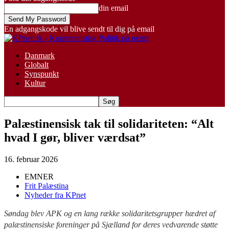
din email
En adgangskode vil blive sendt til dig på email
Danmark
Globalt
Synspunkt
Kultur
Palæstinensisk tak til solidariteten: “Alt
hvad I gør, bliver værdsat”
16. februar 2026
EMNER
Frit Palæstina
Nyheder fra KPnet
Søndag blev APK og en lang række solidaritetsgrupper hædret af
palæstinensiske foreninger på Sjælland for deres vedvarende støtte