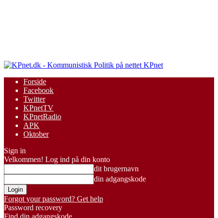
KPnet
Forside
Facebook
Twitter
KPnetTV
KPnetRadio
APK
Oktober
Sign in
Velkommen! Log ind på din konto
dit brugernavn
din adgangskode
Forgot your password? Get help
Password recovery
Find din adgangskode