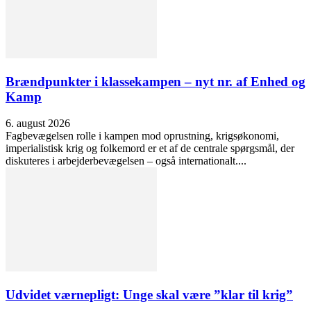
Brændpunkter i klassekampen – nyt nr. af Enhed og
Kamp
6. august 2026
Fagbevægelsen rolle i kampen mod oprustning, krigsøkonomi,
imperialistisk krig og folkemord er et af de centrale spørgsmål, der
diskuteres i arbejderbevægelsen – også internationalt....
Udvidet værnepligt: Unge skal være ”klar til krig”