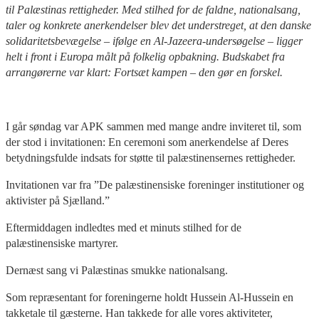
til Palæstinas rettigheder. Med stilhed for de faldne, nationalsang,
taler og konkrete anerkendelser blev det understreget, at den danske
solidaritetsbevægelse – ifølge en Al-Jazeera-undersøgelse – ligger
helt i front i Europa målt på folkelig opbakning. Budskabet fra
arrangørerne var klart: Fortsæt kampen – den gør en forskel.
I går søndag var APK sammen med mange andre inviteret til, som
der stod i invitationen: En ceremoni som anerkendelse af Deres
betydningsfulde indsats for støtte til palæstinensernes rettigheder.
Invitationen var fra ”De palæstinensiske foreninger institutioner og
aktivister på Sjælland.”
Eftermiddagen indledtes med et minuts stilhed for de
palæstinensiske martyrer.
Dernæst sang vi Palæstinas smukke nationalsang.
Som repræsentant for foreningerne holdt Hussein Al-Hussein en
takketale til gæsterne. Han takkede for alle vores aktiviteter,