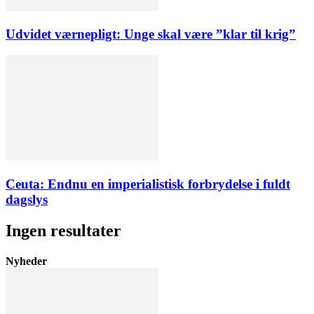
Udvidet værnepligt: Unge skal være ”klar til krig”
Ceuta: Endnu en imperialistisk forbrydelse i fuldt
dagslys
Ingen resultater
Nyheder