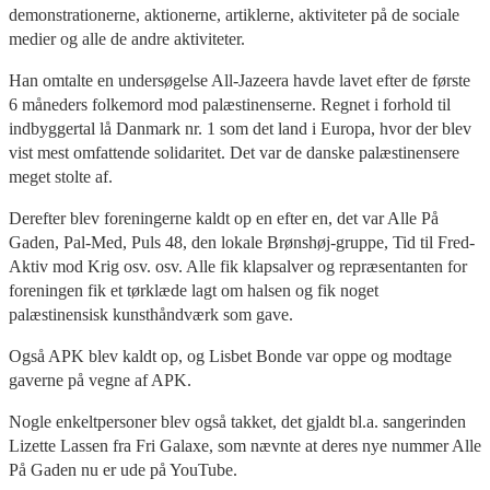
demonstrationerne, aktionerne, artiklerne, aktiviteter på de sociale
medier og alle de andre aktiviteter.
Han omtalte en undersøgelse All-Jazeera havde lavet efter de første
6 måneders folkemord mod palæstinenserne. Regnet i forhold til
indbyggertal lå Danmark nr. 1 som det land i Europa, hvor der blev
vist mest omfattende solidaritet. Det var de danske palæstinensere
meget stolte af.
Derefter blev foreningerne kaldt op en efter en, det var Alle På
Gaden, Pal-Med, Puls 48, den lokale Brønshøj-gruppe, Tid til Fred-
Aktiv mod Krig osv. osv. Alle fik klapsalver og repræsentanten for
foreningen fik et tørklæde lagt om halsen og fik noget
palæstinensisk kunsthåndværk som gave.
Også APK blev kaldt op, og Lisbet Bonde var oppe og modtage
gaverne på vegne af APK.
Nogle enkeltpersoner blev også takket, det gjaldt bl.a. sangerinden
Lizette Lassen fra Fri Galaxe, som nævnte at deres nye nummer Alle
På Gaden nu er ude på YouTube.