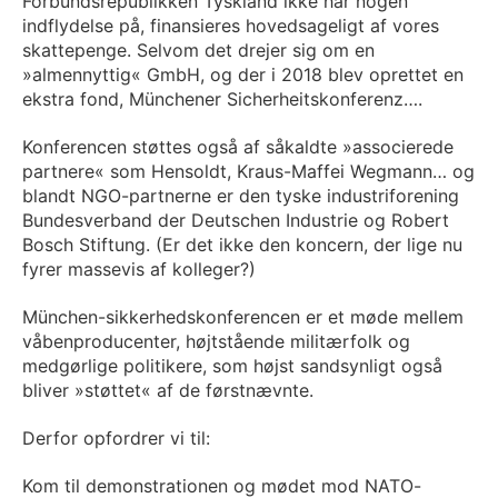
Forbundsrepublikken Tyskland ikke har nogen
indflydelse på, finansieres hovedsageligt af vores
skattepenge. Selvom det drejer sig om en
»almennyttig« GmbH, og der i 2018 blev oprettet en
ekstra fond, Münchener Sicherheitskonferenz….
Konferencen støttes også af såkaldte »associerede
partnere« som Hensoldt, Kraus-Maffei Wegmann… og
blandt NGO-partnerne er den tyske industriforening
Bundesverband der Deutschen Industrie og Robert
Bosch Stiftung. (Er det ikke den koncern, der lige nu
fyrer massevis af kolleger?)
München-sikkerhedskonferencen er et møde mellem
våbenproducenter, højtstående militærfolk og
medgørlige politikere, som højst sandsynligt også
bliver »støttet« af de førstnævnte.
Derfor opfordrer vi til:
Kom til demonstrationen og mødet mod NATO-