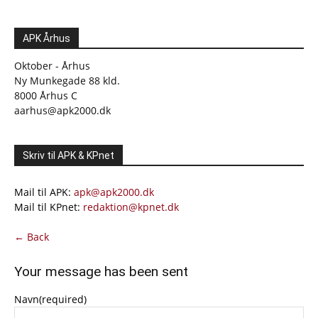
APK Århus
Oktober - Århus
Ny Munkegade 88 kld.
8000 Århus C
aarhus@apk2000.dk
Skriv til APK & KPnet
Mail til APK:
apk@apk2000.dk
Mail til KPnet:
redaktion@kpnet.dk
← Back
Your message has been sent
Navn
(required)