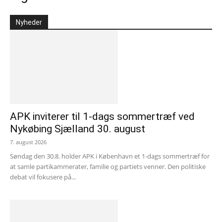
Nyheder
APK inviterer til 1-dags sommertræf ved
Nykøbing Sjælland 30. august
7. august 2026
Søndag den 30.8. holder APK i København et 1-dags sommertræf for
at samle partikammerater, familie og partiets venner. Den politiske
debat vil fokusere på...