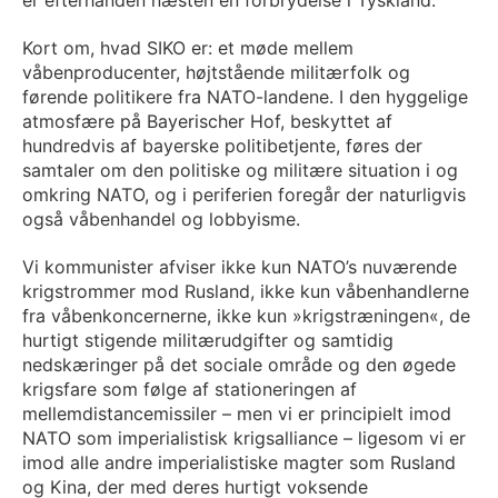
er efterhånden næsten en forbrydelse i Tyskland.
Kort om, hvad SIKO er: et møde mellem
våbenproducenter, højtstående militærfolk og
førende politikere fra NATO-landene. I den hyggelige
atmosfære på Bayerischer Hof, beskyttet af
hundredvis af bayerske politibetjente, føres der
samtaler om den politiske og militære situation i og
omkring NATO, og i periferien foregår der naturligvis
også våbenhandel og lobbyisme.
Vi kommunister afviser ikke kun NATO’s nuværende
krigstrommer mod Rusland, ikke kun våbenhandlerne
fra våbenkoncernerne, ikke kun »krigstræningen«, de
hurtigt stigende militærudgifter og samtidig
nedskæringer på det sociale område og den øgede
krigsfare som følge af stationeringen af
mellemdistancemissiler – men vi er principielt imod
NATO som imperialistisk krigsalliance – ligesom vi er
imod alle andre imperialistiske magter som Rusland
og Kina, der med deres hurtigt voksende