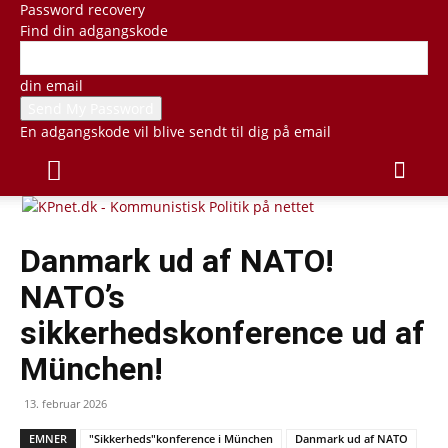
Password recovery
Find din adgangskode
din email
En adgangskode vil blive sendt til dig på email
Danmark ud af NATO!
NATO’s
sikkerhedskonference ud af
München!
13. februar 2026
EMNER
"Sikkerheds"konference i München
Danmark ud af NATO