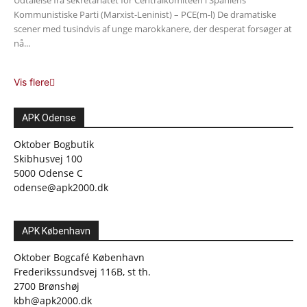
Udtalelse fra sekretariatet for Centralkomiteen i Spaniens
Kommunistiske Parti (Marxist-Leninist) – PCE(m-l) De dramatiske
scener med tusindvis af unge marokkanere, der desperat forsøger at
nå...
Vis flere
APK Odense
Oktober Bogbutik
Skibhusvej 100
5000 Odense C
odense@apk2000.dk
APK København
Oktober Bogcafé København
Frederikssundsvej 116B, st th.
2700 Brønshøj
kbh@apk2000.dk