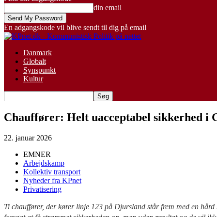
din email
En adgangskode vil blive sendt til dig på email
Danmark
Globalt
Synspunkt
Kultur
Chauffører: Helt uacceptabel sikkerhed i 
22. januar 2026
EMNER
Arbejdskamp
Kollektiv transport
Nyheder fra KPnet
Privatisering
Ti chauffører, der kører linje 123 på Djursland står frem med en hård 