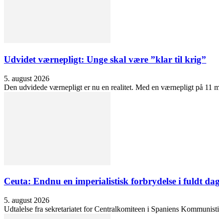
Udvidet værnepligt: Unge skal være ”klar til krig”
5. august 2026
Den udvidede værnepligt er nu en realitet. Med en værnepligt på 11 må
Ceuta: Endnu en imperialistisk forbrydelse i fuldt dag
5. august 2026
Udtalelse fra sekretariatet for Centralkomiteen i Spaniens Kommunisti