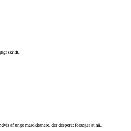
gt skridt...
dvis af unge marokkanere, der desperat forsøger at nå...