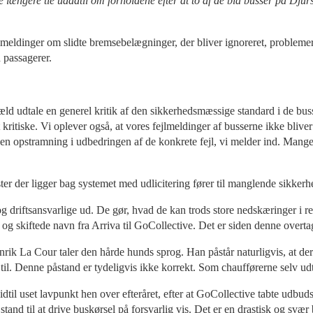
e længere tie udadtil om forholdene efter at to af de blå busser på Djurs
lmeldinger om slidte bremsebelægninger, der bliver ignoreret, problemer
 passagerer.
ngæld udtale en generel kritik af den sikkerhedsmæssige standard i de bu
itiske. Vi oplever også, at vores fejlmeldinger af busserne ikke bliver 
ller en opstramning i udbedringen af de konkrete fejl, vi melder ind. Mang
ster der ligger bag systemet med udlicitering fører til manglende sikkerh
driftsansvarlige ud. De gør, hvad de kan trods store nedskæringer i res
 og skiftede navn fra Arriva til GoCollective. Det er siden denne overtag
ik La Cour taler den hårde hunds sprog. Han påstår naturligvis, at der
 til. Denne påstand er tydeligvis ikke korrekt. Som chaufførerne selv ud
 hidtil uset lavpunkt hen over efteråret, efter at GoCollective tabte udbu
 stand til at drive buskørsel på forsvarlig vis. Det er en drastisk og sv