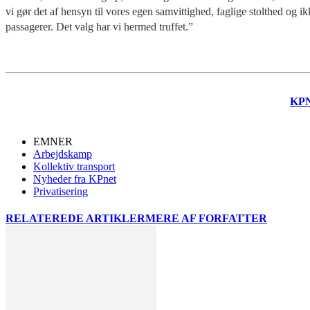
vi gør det af hensyn til vores egen samvittighed, faglige stolthed og i
passagerer. Det valg har vi hermed truffet.”
KP
EMNER
Arbejdskamp
Kollektiv transport
Nyheder fra KPnet
Privatisering
RELATEREDE ARTIKLER
MERE AF FORFATTER