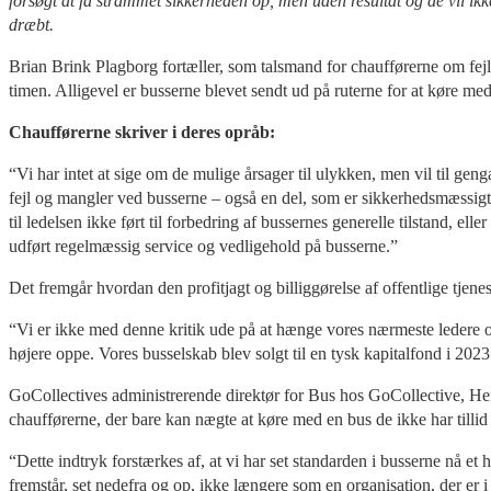
forsøgt at få strammet sikkerheden op, men uden resultat og de vil ikk
dræbt.
Brian Brink Plagborg fortæller, som talsmand for chaufførerne om fej
timen. Alligevel er busserne blevet sendt ud på ruterne for at køre med
Chaufførerne skriver i deres opråb:
“Vi har intet at sige om de mulige årsager til ulykken, men vil til ge
fejl og mangler ved busserne – også en del, som er sikkerhedsmæssigt kr
til ledelsen ikke ført til forbedring af bussernes generelle tilstand, e
udført regelmæssig service og vedligehold på busserne.”
Det fremgår hvordan den profitjagt og billiggørelse af offentlige tjene
“Vi er ikke med denne kritik ude på at hænge vores nærmeste ledere og 
højere oppe. Vores busselskab blev solgt til en tysk kapitalfond i 2023
GoCollectives administrerende direktør for Bus hos GoCollective, Henr
chaufførerne, der bare kan nægte at køre med en bus de ikke har tillid
“Dette indtryk forstærkes af, at vi har set standarden i busserne nå et
fremstår, set nedefra og op, ikke længere som en organisation, der er i