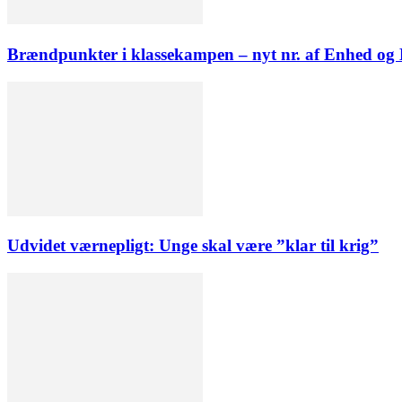
Brændpunkter i klassekampen – nyt nr. af Enhed o
Udvidet værnepligt: Unge skal være ”klar til krig”