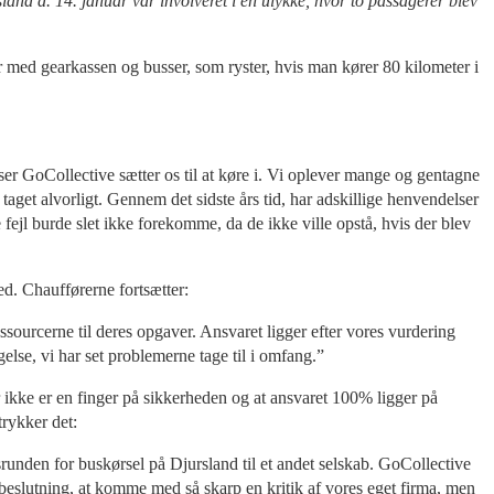
land d. 14. januar var involveret i en ulykke, hvor to passagerer blev
 med gearkassen og busser, som ryster, hvis man kører 80 kilometer i
sser GoCollective sætter os til at køre i. Vi oplever mange og gentagne
taget alvorligt. Gennem det sidste års tid, har adskillige henvendelser
e fejl burde slet ikke forekomme, da de ikke ville opstå, hvis der blev
ed. Chaufførerne fortsætter:
sourcerne til deres opgaver. Ansvaret ligger efter vores vurdering
else, vi har set problemerne tage til i omfang.”
 ikke er en finger på sikkerheden og at ansvaret 100% ligger på
trykker det:
dsrunden for buskørsel på Djursland til et andet selskab. GoCollective
ær beslutning, at komme med så skarp en kritik af vores eget firma, men