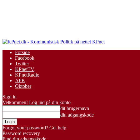
KPnet
Forside
Facebook
Twitter
KPnetTV
KPnetRadio
APK
Oktober
Sign in
Velkommen! Log ind på din konto
dit brugernavn
din adgangskode
Forgot your password? Get help
Password recovery
Find din adgangskode