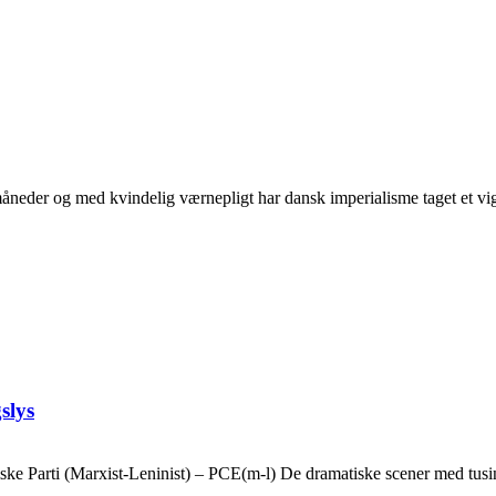
neder og med kvindelig værnepligt har dansk imperialisme taget et vigti
slys
ske Parti (Marxist-Leninist) – PCE(m-l) De dramatiske scener med tusin