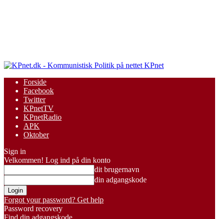
KPnet
Forside
Facebook
Twitter
KPnetTV
KPnetRadio
APK
Oktober
Sign in
Velkommen! Log ind på din konto
dit brugernavn
din adgangskode
Forgot your password? Get help
Password recovery
Find din adgangskode