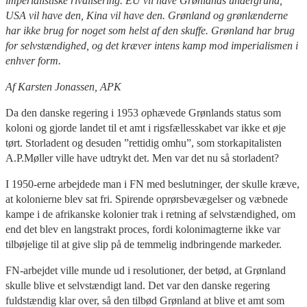
imperialistiske rivalisering. EU vil have Grønlands undergrund,
USA vil have den, Kina vil have den. Grønland og grønlænderne
har ikke brug for noget som helst af den skuffe. Grønland har brug
for selvstændighed, og det kræver intens kamp mod imperialismen i
enhver form.
Af Karsten Jonassen, APK
Da den danske regering i 1953
o
phævede Grønlands status som
koloni og gjorde landet til et amt i rigsfællesskabet var ikke et øje
tørt. Storladent og desuden ”rettidig omhu”, som storkapitalisten
A.P.Møller ville have udtrykt det. Men var det nu så storladent?
I 1950-erne arbejdede man i FN med beslutninger, der skulle kræve,
at kolonierne blev sat fri. Spirende oprørsbevægelser og væbnede
kampe i de afrikanske kolonier trak i retning af selvstændighed, om
end det blev en langstrakt proces, fordi kolonimagterne ikke var
tilbøjelige til at give slip på de temmelig indbringende markeder.
FN-arbejdet ville munde ud i resolutioner, der betød, at Grønland
skulle blive et selvstændigt land. Det var den danske regering
fuldstændig klar over, så den tilbød Grønland at blive et amt som