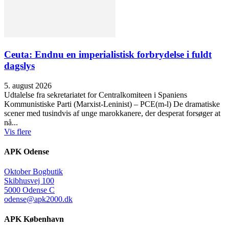
Ceuta: Endnu en imperialistisk forbrydelse i fuldt
dagslys
5. august 2026
Udtalelse fra sekretariatet for Centralkomiteen i Spaniens
Kommunistiske Parti (Marxist-Leninist) – PCE(m-l) De dramatiske
scener med tusindvis af unge marokkanere, der desperat forsøger at
nå...
Vis flere
APK Odense
Oktober Bogbutik
Skibhusvej 100
5000 Odense C
odense@apk2000.dk
APK København