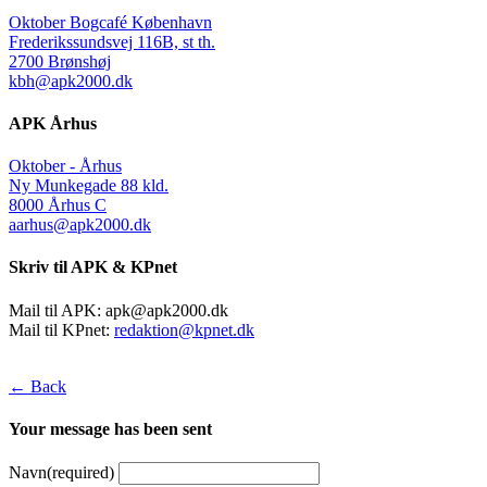
Oktober Bogcafé København
Frederikssundsvej 116B, st th.
2700 Brønshøj
kbh@apk2000.dk
APK Århus
Oktober - Århus
Ny Munkegade 88 kld.
8000 Århus C
aarhus@apk2000.dk
Skriv til APK & KPnet
Mail til APK:
apk@apk2000.dk
Mail til KPnet:
redaktion@kpnet.dk
← Back
Your message has been sent
Navn
(required)