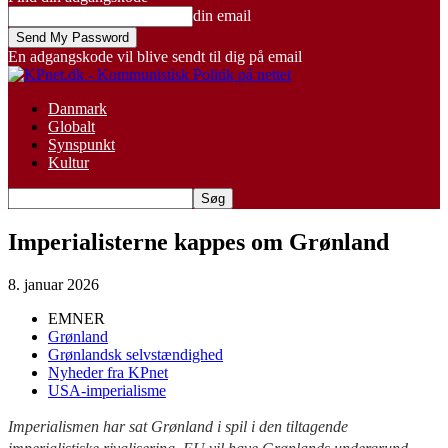
din email
En adgangskode vil blive sendt til dig på email
Danmark
Globalt
Synspunkt
Kultur
Imperialisterne kappes om Grønland
8. januar 2026
EMNER
Grønland
Grønlandsk selvstændighed
Nyheder fra KPnet
USA-imperialisme
Imperialismen har sat Grønland i spil i den tiltagende