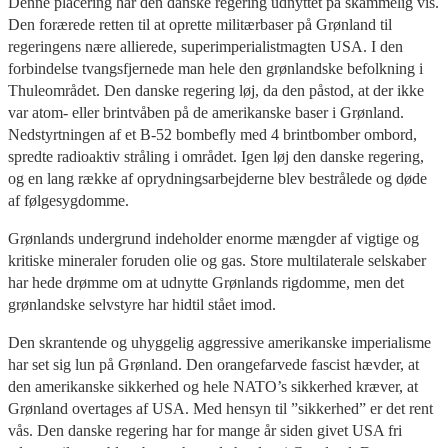
Denne placering har den danske regering udnyttet på skammelig vis.
Den forærede retten til at oprette militærbaser på Grønland til
regeringens nære allierede, superimperialistmagten USA. I den
forbindelse tvangsfjernede man hele den grønlandske befolkning i
Thuleområdet. Den danske regering løj, da den påstod, at der ikke
var atom- eller brintvåben på de amerikanske baser i Grønland.
Nedstyrtningen af et B-52 bombefly med 4 brintbomber ombord,
spredte radioaktiv stråling i området. Igen løj den danske regering,
og en lang række af oprydningsarbejderne blev bestrålede og døde
af følgesygdomme.
Grønlands undergrund indeholder enorme mængder af vigtige og
kritiske mineraler foruden olie og gas. Store multilaterale selskaber
har hede drømme om at udnytte Grønlands rigdomme, men det
grønlandske selvstyre har hidtil stået imod.
Den skrantende og uhyggelig aggressive amerikanske imperialisme
har set sig lun på Grønland. Den orangefarvede fascist hævder, at
den amerikanske sikkerhed og hele NATO’s sikkerhed kræver, at
Grønland overtages af USA. Med hensyn til ”sikkerhed” er det rent
vås. Den danske regering har for mange år siden givet USA fri