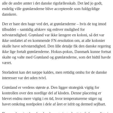
alle de andre amter i det danske rigsfællesskab. Det lød jo godt,
endelig ville grønlænderne blive accepterede som fuldgyldige
danskere.
Der er bare den hage ved det, at grønlænderne – hvis de tog imod
tilbuddet – samtidig afskrev sig enhver mulighed for
selvstændighed. Grønland var ikke længere en koloni, så det var
ikke omfattet af en kommende FN-resolution om, at alle kolonier
skulle have selvstændighed. Den lille detalje fik den danske regering
ikke lige fortalt grønlænderne. Hokus-pokus, Danmark kunne fortsat
skalte og valte med Grønland og grønlænderne, som det hidtil havde
været.
Storladent kan det næppe kaldes, men rettidig omhu for de danske
interesser var det uden tvivl.
Grønland er verdens største ø. Den ligger strategisk vigtig for
kontrollen over den nordlige del af kloden. Denne placering er
blevet endnu mere vigtig i en tid, hvor temperaturerne stiger og
havet omkring nordpolen i dele af året er isfrit og dermed sejlbart.