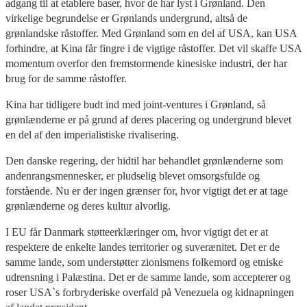
adgang til at etablere baser, hvor de har lyst i Grønland. Den
virkelige begrundelse er Grønlands undergrund, altså de
grønlandske råstoffer. Med Grønland som en del af USA, kan USA
forhindre, at Kina får fingre i de vigtige råstoffer. Det vil skaffe USA
momentum overfor den fremstormende kinesiske industri, der har
brug for de samme råstoffer.
Kina har tidligere budt ind med joint-ventures i Grønland, så
grønlænderne er på grund af deres placering og undergrund blevet
en del af den imperialistiske rivalisering.
Den danske regering, der hidtil har behandlet grønlænderne som
andenrangsmennesker, er pludselig blevet omsorgsfulde og
forstående. Nu er der ingen grænser for, hvor vigtigt det er at tage
grønlænderne og deres kultur alvorlig.
I EU får Danmark støtteerklæringer om, hvor vigtigt det er at
respektere de enkelte landes territorier og suverænitet. Det er de
samme lande, som understøtter zionismens folkemord og etniske
udrensning i Palæstina. Det er de samme lande, som accepterer og
roser USA`s forbryderiske overfald på Venezuela og kidnapningen