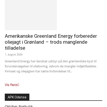
Amerikanske Greenland Energy forbereder
oliejagt i Grønland – trods manglende
tilladelse
1. august 2026
Greenland Energy har ilandsat udstyr på den grønlandske kyst til
forundersøgelser til olieboring, selvom de mangler miljøtilladelse.
Firmaet og oliejagten har tætte forbindelser til...
Vis flere
APK Odense
Oktober Bogbutik