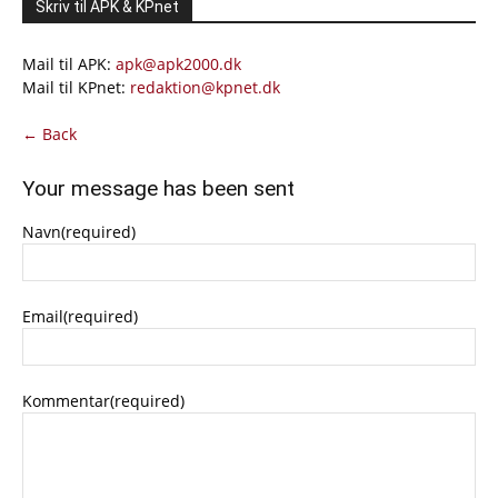
Skriv til APK & KPnet
Mail til APK:
apk@apk2000.dk
Mail til KPnet:
redaktion@kpnet.dk
← Back
Your message has been sent
Navn
(required)
Email
(required)
Kommentar
(required)