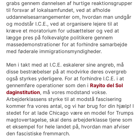
grabs gennem dannelsen af hurtige reaktionsgrupper
til forsvar af lokalsamfundet, ved at afholde
uddannelsesarrangementer om, hvordan man undgår
og modstår I.C.E., ved at organisere lejere til at
kræve et moratorium for udsættelser og ved at
lægge pres på folkevalgte politikere gennem
massedemonstrationer for at forhindre samarbejde
med føderale immigrationsmyndigheder.
Men i takt med at I.C.E. eskalerer sine angreb, må
disse bestræbelser på at modvirke deres overgreb
også styrkes yderligere. For at forhindre I.C.E. i at
gennemføre operationer som den i
Rayito del Sol
daginstitution
, må vores modstand vokse.
Arbejderklassens styrke til at modstå fascisering
kommer fra vores antal, og vi har brug for din hjælp! I
stedet for at lade Chicago være en model for Trumps
magtovertagelse, skal dens arbejderklasse tjene som
et eksempel for hele landet på, hvordan man afviser
den fascistiske fremmarch.