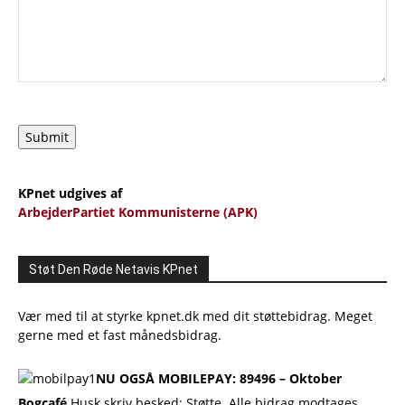
Submit
KPnet udgives af
ArbejderPartiet Kommunisterne (APK)
Støt Den Røde Netavis KPnet
Vær med til at styrke kpnet.dk med dit støttebidrag. Meget
gerne med et fast månedsbidrag.
NU OGSÅ MOBILEPAY: 89496 – Oktober
Bogcafé
Husk skriv besked: Støtte. Alle bidrag modtages