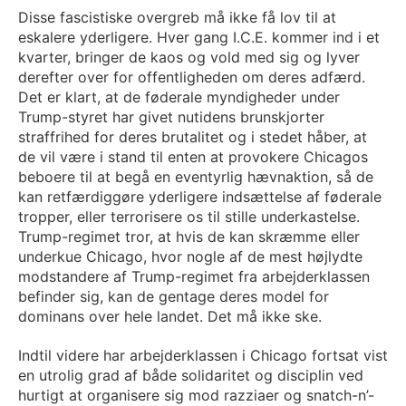
Disse fascistiske overgreb må ikke få lov til at
eskalere yderligere. Hver gang I.C.E. kommer ind i et
kvarter, bringer de kaos og vold med sig og lyver
derefter over for offentligheden om deres adfærd.
Det er klart, at de føderale myndigheder under
Trump-styret har givet nutidens brunskjorter
straffrihed for deres brutalitet og i stedet håber, at
de vil være i stand til enten at provokere Chicagos
beboere til at begå en eventyrlig hævnaktion, så de
kan retfærdiggøre yderligere indsættelse af føderale
tropper, eller terrorisere os til stille underkastelse.
Trump-regimet tror, at hvis de kan skræmme eller
underkue Chicago, hvor nogle af de mest højlydte
modstandere af Trump-regimet fra arbejderklassen
befinder sig, kan de gentage deres model for
dominans over hele landet. Det må ikke ske.
Indtil videre har arbejderklassen i Chicago fortsat vist
en utrolig grad af både solidaritet og disciplin ved
hurtigt at organisere sig mod razziaer og snatch-n’-