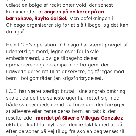
udløst en bølge af reaktionær vold, der senest
kulminerede i
et angreb på en lærer på en
børnehave
,
Rayito del Sol
.
Men befolkningen i
Chicago organiserer sig for at slå tilbage, og det kan
du også.
Hele I.C.E.’s operation i Chicago har været præget af
udenretslige mord, løgne over for lokale
embedsmænd, ulovlige tilbageholdelser,
uprovokerede gadekampe mod borgere, der
udøvede deres ret til at observere, og tåregas mod
børn i boligområder (en krigsforbrydelse).
I.C.E. har været særligt brutal i sine angreb omkring
skoler, da de i de seneste uger har rettet sig mod
både skoleembedsmænd og forældre, der forsøger
at aflevere eller hente deres børn, en taktik, der
resulterede i
mordet på Silverio Villegas Gonzalez
i
oktober. Indtil for nylig var denne taktik med at gå
efter personer på vej til og fra skolen begrænset til