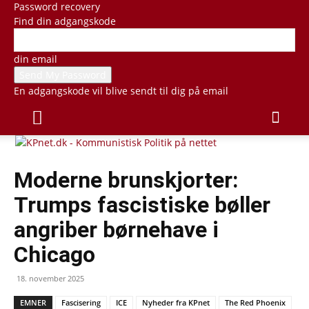
Password recovery
Find din adgangskode
din email
En adgangskode vil blive sendt til dig på email
Moderne brunskjorter:
Trumps fascistiske bøller
angriber børnehave i
Chicago
18. november 2025
EMNER
Fascisering
ICE
Nyheder fra KPnet
The Red Phoenix