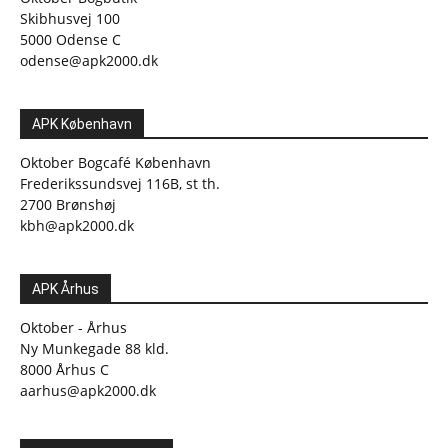
Skibhusvej 100
5000 Odense C
odense@apk2000.dk
APK København
Oktober Bogcafé København
Frederikssundsvej 116B, st th.
2700 Brønshøj
kbh@apk2000.dk
APK Århus
Oktober - Århus
Ny Munkegade 88 kld.
8000 Århus C
aarhus@apk2000.dk