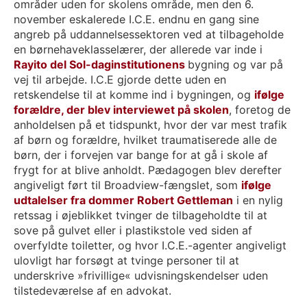
områder uden for skolens område, men den 6.
november eskalerede I.C.E. endnu en gang sine
angreb på uddannelsessektoren ved at tilbageholde
en børnehaveklasselærer, der allerede var inde i
Rayito del Sol-daginstitutionens
bygning og var på
vej til arbejde. I.C.E gjorde dette uden en
retskendelse til at komme ind i bygningen, og
ifølge
forældre, der blev interviewet på skolen
, foretog de
anholdelsen på et tidspunkt, hvor der var mest trafik
af børn og forældre, hvilket traumatiserede alle de
børn, der i forvejen var bange for at gå i skole af
frygt for at blive anholdt. Pædagogen blev derefter
angiveligt ført til Broadview-fængslet, som
ifølge
udtalelser fra dommer Robert Gettleman
i en nylig
retssag i øjeblikket tvinger de tilbageholdte til at
sove på gulvet eller i plastikstole ved siden af
overfyldte toiletter, og hvor I.C.E.-agenter angiveligt
ulovligt har forsøgt at tvinge personer til at
underskrive »frivillige« udvisningskendelser uden
tilstedeværelse af en advokat.