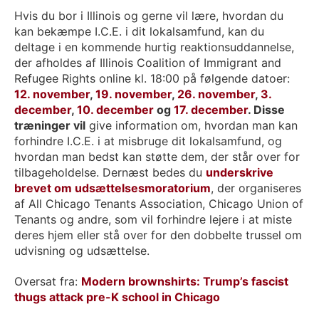
Hvis du bor i Illinois og gerne vil lære, hvordan du
kan bekæmpe I.C.E. i dit lokalsamfund, kan du
deltage i en kommende hurtig reaktionsuddannelse,
der afholdes af Illinois Coalition of Immigrant and
Refugee Rights online kl. 18:00 på følgende datoer:
12. november
,
19. november
,
26. november
,
3.
december
,
10. december
og
17. december
. Disse
træninger vil
give information om, hvordan man kan
forhindre I.C.E. i at misbruge dit lokalsamfund, og
hvordan man bedst kan støtte dem, der står over for
tilbageholdelse. Dernæst bedes du
underskrive
brevet om udsættelsesmoratorium
, der organiseres
af All Chicago Tenants Association, Chicago Union of
Tenants og andre, som vil forhindre lejere i at miste
deres hjem eller stå over for den dobbelte trussel om
udvisning og udsættelse.
Oversat fra:
Modern brownshirts: Trump’s fascist
thugs attack pre-K school in Chicago