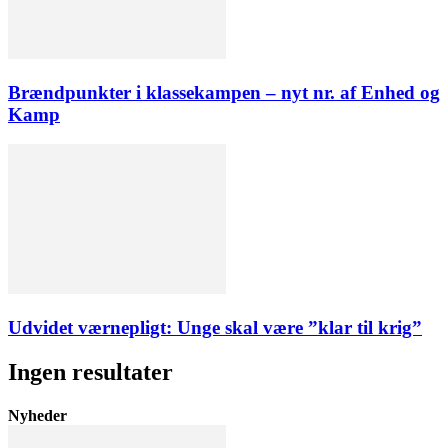
Brændpunkter i klassekampen – nyt nr. af Enhed og
Kamp
Udvidet værnepligt: Unge skal være ”klar til krig”
Ingen resultater
Nyheder