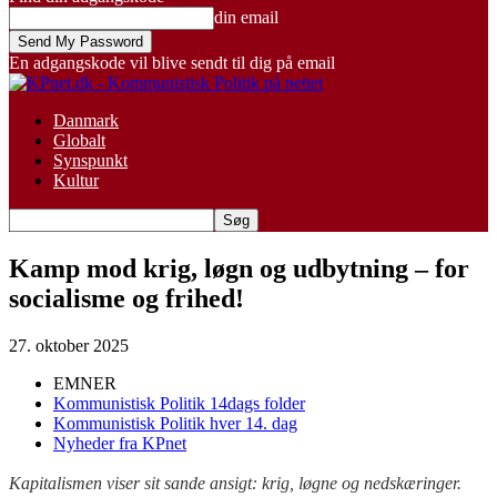
din email
En adgangskode vil blive sendt til dig på email
Danmark
Globalt
Synspunkt
Kultur
Kamp mod krig, løgn og udbytning – for
socialisme og frihed!
27. oktober 2025
EMNER
Kommunistisk Politik 14dags folder
Kommunistisk Politik hver 14. dag
Nyheder fra KPnet
Kapitalismen viser sit sande ansigt: krig, løgne og nedskæringer.