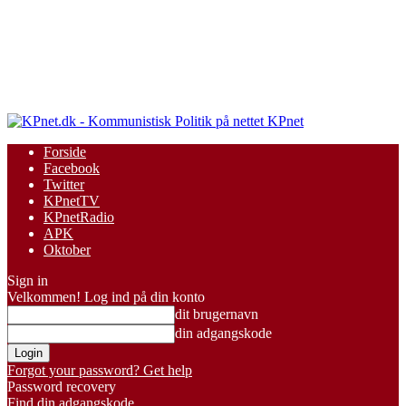
KPnet
Forside
Facebook
Twitter
KPnetTV
KPnetRadio
APK
Oktober
Sign in
Velkommen! Log ind på din konto
dit brugernavn
din adgangskode
Forgot your password? Get help
Password recovery
Find din adgangskode