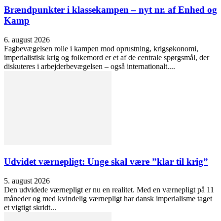
Brændpunkter i klassekampen – nyt nr. af Enhed og
Kamp
6. august 2026
Fagbevægelsen rolle i kampen mod oprustning, krigsøkonomi,
imperialistisk krig og folkemord er et af de centrale spørgsmål, der
diskuteres i arbejderbevægelsen – også internationalt....
Udvidet værnepligt: Unge skal være ”klar til krig”
5. august 2026
Den udvidede værnepligt er nu en realitet. Med en værnepligt på 11
måneder og med kvindelig værnepligt har dansk imperialisme taget
et vigtigt skridt...