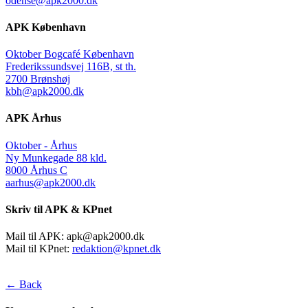
odense@apk2000.dk
APK København
Oktober Bogcafé København
Frederikssundsvej 116B, st th.
2700 Brønshøj
kbh@apk2000.dk
APK Århus
Oktober - Århus
Ny Munkegade 88 kld.
8000 Århus C
aarhus@apk2000.dk
Skriv til APK & KPnet
Mail til APK:
apk@apk2000.dk
Mail til KPnet:
redaktion@kpnet.dk
← Back