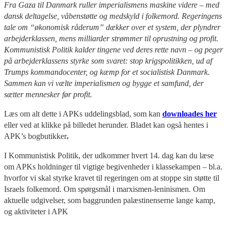
Fra Gaza til Danmark ruller imperialismens maskine videre – med
dansk deltagelse, våbenstøtte og medskyld i folkemord. Regeringens
tale om “økonomisk råderum” dækker over et system, der plyndrer
arbejderklassen, mens milliarder strømmer til oprustning og profit.
Kommunistisk Politik kalder tingene ved deres rette navn – og peger
på arbejderklassens styrke som svaret: stop krigspolitikken, ud af
Trumps kommandocenter, og kæmp for et socialistisk Danmark.
Sammen kan vi vælte imperialismen og bygge et samfund, der
sætter mennesker før profit.
Læs om alt dette i APKs uddelingsblad, som kan
downloades her
eller ved at klikke på billedet herunder. Bladet kan også hentes i
APK’s bogbutikker
.
I Kommunistisk Politik, der udkommer hvert 14. dag kan du læse
om APKs holdninger til vigtige begivenheder i klassekampen – bl.a.
hvorfor vi skal styrke kravet til regeringen om at stoppe sin støtte til
Israels folkemord. Om spørgsmål i marxismen-leninismen. Om
aktuelle udgivelser, som baggrunden palæstinenserne lange kamp,
og aktiviteter i APK