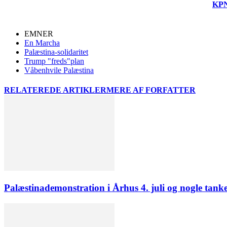
KP
EMNER
En Marcha
Palæstina-solidaritet
Trump "freds"plan
Våbenhvile Palæstina
RELATEREDE ARTIKLER
MERE AF FORFATTER
Palæstinademonstration i Århus 4. juli og nogle tank