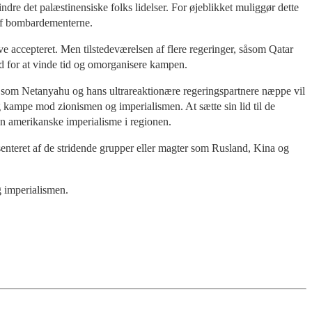
indre det palæstinensiske folks lidelser. For øjeblikket muliggør dette
 af bombardementerne.
ve accepteret. Men tilstedeværelsen af flere regeringer, såsom Qatar
 for at vinde tid og omorganisere kampen.
m, som Netanyahu og hans ultrareaktionære regeringspartnere næppe vil
og kampe mod zionismen og imperialismen. At sætte sin lid til de
den amerikanske imperialisme i regionen.
enteret af de stridende grupper eller magter som Rusland, Kina og
g imperialismen.