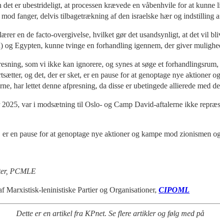
n det er ubestrideligt, at processen krævede en våbenhvile for at kunne l
 mod fanger, delvis tilbagetrækning af den israelske hær og indstilling
er en de facto-overgivelse, hvilket gør det usandsynligt, at det vil bli
) og Egypten, kunne tvinge en forhandling igennem, der giver mulighed
presning, som vi ikke kan ignorere, og synes at søge et forhandlingsru
tsætter, og det, der er sket, er en pause for at genoptage nye aktioner 
rne, har lettet denne afpresning, da disse er ubetingede allierede med 
 2025, var i modsætning til Oslo- og Camp David-aftalerne ikke repræs
t, er en pause for at genoptage nye aktioner og kampe mod zionismen o
ster, PCMLE
Marxistisk-leninistiske Partier og Organisationer,
CIPOML
Dette er en artikel fra KPnet. Se flere artikler og følg med på