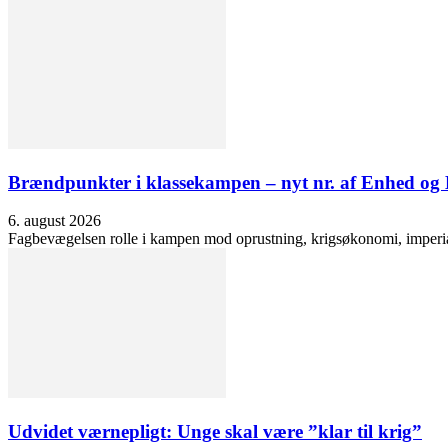
Brændpunkter i klassekampen – nyt nr. af Enhed o
6. august 2026
Fagbevægelsen rolle i kampen mod oprustning, krigsøkonomi, imperialis
Udvidet værnepligt: Unge skal være ”klar til krig”