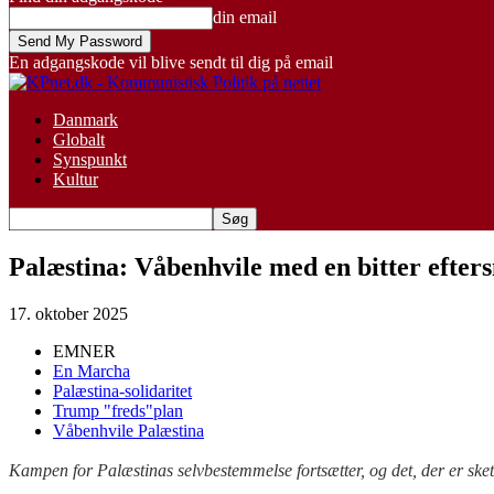
din email
En adgangskode vil blive sendt til dig på email
Danmark
Globalt
Synspunkt
Kultur
Palæstina: Våbenhvile med en bitter efter
17. oktober 2025
EMNER
En Marcha
Palæstina-solidaritet
Trump "freds"plan
Våbenhvile Palæstina
Kampen for Palæstinas selvbestemmelse fortsætter, og det, der er sk