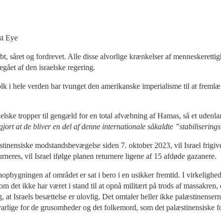
st Eye
t, såret og fordrevet. Alle disse alvorlige krænkelser af menneskerettig
ået af den israelske regering.
lk i hele verden har tvunget den amerikanske imperialisme til at fremlæ
aelske tropper til gengæld for en total afvæbning af Hamas, så et uden
jort at de bliver en del af denne internationale såkaldte ”stabiliseri
æstinensiske modstandsbevægelse siden 7. oktober 2023, vil Israel frigiv
urneres, vil Israel ifølge planen returnere ligene af 15 afdøde gazanere.
pbygningen af området er sat i bero i en usikker fremtid. I virkelighed
om det ikke har været i stand til at opnå militært på trods af massakren,
g, at Israels besættelse er ulovlig. Det omtaler heller ikke palæstinense
varlige for de grusomheder og det folkemord, som det palæstinensiske fol