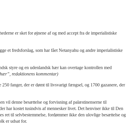
hederne er sket for øjnene af og med accept fra de imperialistiske
gge et fredsforslag, som har fået Netanyahu og andre imperialistiske
landsk styre og en udenlandsk hær kan overtage kontrollen med
ngshær”, redaktionens kommentar)
e 250 fanger, der er dømt til livsvarigt fængsel, og 1700 gazanere, der
en vil denne besættelse og forvisning af palæstinenserne til
 der har kostet tusindvis af mennesker livet. Det henviser ikke til Den
rnes ret til selvbestemmelse, fordømmer ikke den ulovlige besættelse og
k er udsat for.