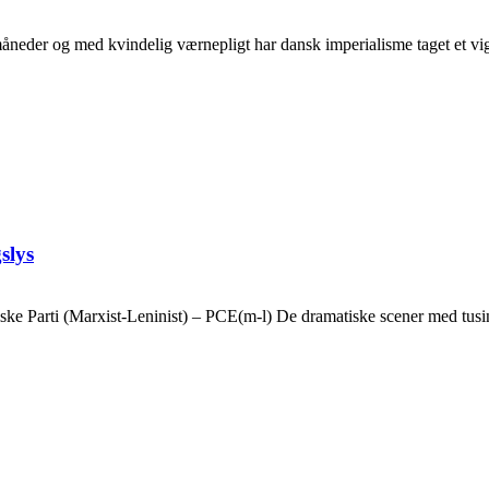
neder og med kvindelig værnepligt har dansk imperialisme taget et vigti
slys
ske Parti (Marxist-Leninist) – PCE(m-l) De dramatiske scener med tusin