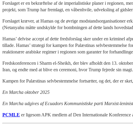
Forslaget er en bekræftelse af de imperialistiske planer i regionen, me
projekt, som Trump har fremlagt, en våbenhvile, udveksling af gidsler
Forslaget kræver, at Hamas og de øvrige modstandsorganisationer erklær
(Netanyahu måtte undskylde for bombningen af dette lands hovedstad
Hamas’ delvise accept af dette fredsforslag sker under en kriminel af
tillade. Hamas’ strategi for kampen for Palæstinas selvbestemmelse for
reaktionære arabiske regimer i regionen som garanter for forhandlinge
Fredskonferencen i Sharm el-Sheikh, der blev afholdt den 13. oktober
Iran, og endte med at blive en ceremoni, hvor Trump fejrede sin magt.
Kampen for Palæstinas selvbestemmelse fortsætter, og det, der er ske
En Marcha oktober 2025
En Marcha udgives af Ecuadors Kommunistiske parti Marxist-lenini
PCMLE
er
ligesom APK medlem af Den Internationale Konference af 