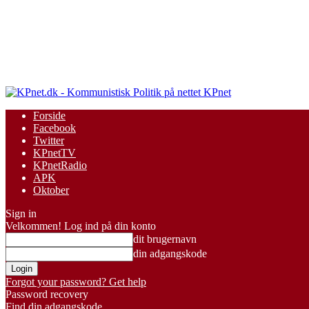
KPnet
Forside
Facebook
Twitter
KPnetTV
KPnetRadio
APK
Oktober
Sign in
Velkommen! Log ind på din konto
dit brugernavn
din adgangskode
Forgot your password? Get help
Password recovery
Find din adgangskode