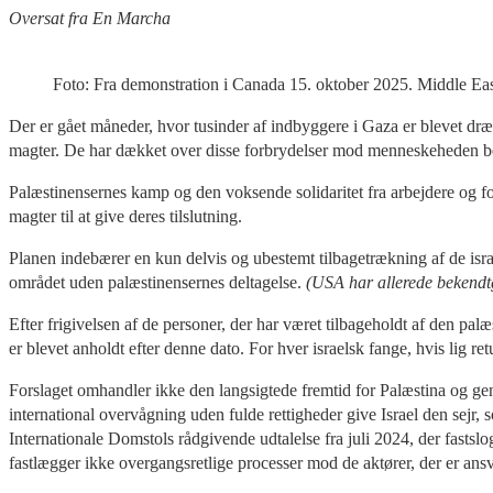
Oversat fra En Marcha
Foto: Fra demonstration i Canada 15. oktober 2025. Middle Ea
Der er gået måneder, hvor tusinder af indbyggere i Gaza er blevet dræb
magter. De har dækket over disse forbrydelser mod menneskeheden beg
Palæstinensernes kamp og den voksende solidaritet fra arbejdere og fo
magter til at give deres tilslutning.
Planen indebærer en kun delvis og ubestemt tilbagetrækning af de isr
området uden palæstinensernes deltagelse.
(USA har allerede bekendtg
Efter frigivelsen af de personer, der har været tilbageholdt af den pal
er blevet anholdt efter denne dato. For hver israelsk fange, hvis lig ret
Forslaget omhandler ikke den langsigtede fremtid for Palæstina og geno
international overvågning uden fulde rettigheder give Israel den sejr, s
Internationale Domstols rådgivende udtalelse fra juli 2024, der fastslo
fastlægger ikke overgangsretlige processer mod de aktører, der er ans