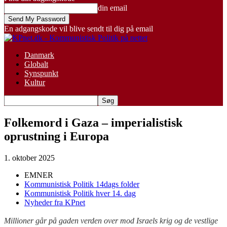
din email
En adgangskode vil blive sendt til dig på email
Danmark
Globalt
Synspunkt
Kultur
Folkemord i Gaza – imperialistisk
oprustning i Europa
1. oktober 2025
EMNER
Kommunistisk Politik 14dags folder
Kommunistisk Politik hver 14. dag
Nyheder fra KPnet
Millioner går på gaden verden over mod Israels krig og de vestlige