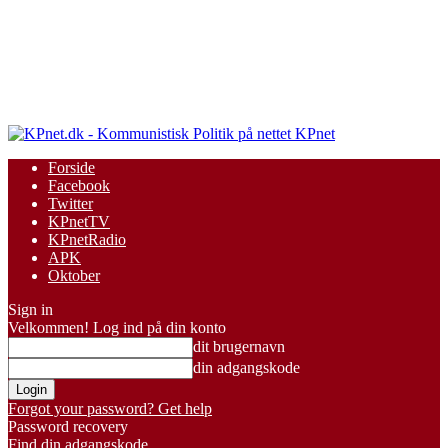
KPnet
Forside
Facebook
Twitter
KPnetTV
KPnetRadio
APK
Oktober
Sign in
Velkommen! Log ind på din konto
dit brugernavn
din adgangskode
Forgot your password? Get help
Password recovery
Find din adgangskode