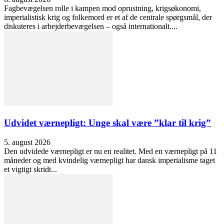
Fagbevægelsen rolle i kampen mod oprustning, krigsøkonomi,
imperialistisk krig og folkemord er et af de centrale spørgsmål, der
diskuteres i arbejderbevægelsen – også internationalt....
Udvidet værnepligt: Unge skal være ”klar til krig”
5. august 2026
Den udvidede værnepligt er nu en realitet. Med en værnepligt på 11
måneder og med kvindelig værnepligt har dansk imperialisme taget
et vigtigt skridt...