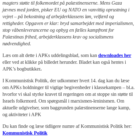
magters støtte til folkemordet på palæstinenserne. Mens Gaza
jævnes med jorden, pisker EU og NATO en vanvittig oprustning i
vejret – på bekostning af arbejderklassens løn, velfærd og
rettigheder. Opgaven er klar: bryd samarbejdet med imperialismen,
stop våbenleverancerne og opbyg en fælles kampfront for
Palæstinas frihed, arbejderklassens krav og socialismens
nødvendighed.
Læs om alt dette i APKs uddelingsblad, som kan
downloades her
eller ved at klikke på billedet herunder. Bladet kan også hentes i
APK’s bogbutikker
.
I Kommunistisk Politik, der udkommer hvert 14. dag kan du læse
om APKs holdninger til vigtige begivenheder i klassekampen – bl.a.
hvorfor vi skal styrke kravet til regeringen om at stoppe sin støtte til
Israels folkemord. Om spørgsmål i marxismen-leninismen. Om
aktuelle udgivelser, som baggrunden palæstinenserne lange kamp,
og aktiviteter i APK
Du kan finde og læse tidligere numre af Kommunistisk Politik her:
Kommunistisk Politik