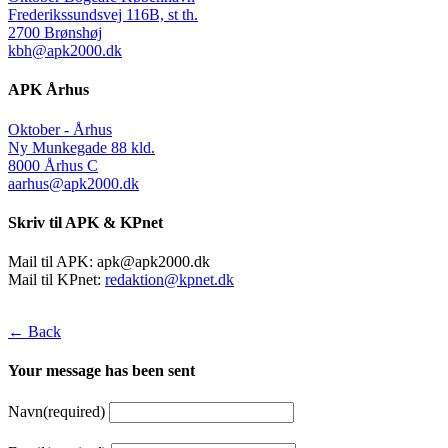
Frederikssundsvej 116B, st th.
2700 Brønshøj
kbh@apk2000.dk
APK Århus
Oktober - Århus
Ny Munkegade 88 kld.
8000 Århus C
aarhus@apk2000.dk
Skriv til APK & KPnet
Mail til APK:
apk@apk2000.dk
Mail til KPnet:
redaktion@kpnet.dk
← Back
Your message has been sent
Navn
(required)