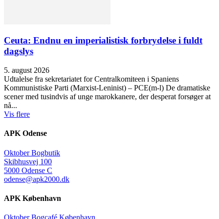
Ceuta: Endnu en imperialistisk forbrydelse i fuldt
dagslys
5. august 2026
Udtalelse fra sekretariatet for Centralkomiteen i Spaniens
Kommunistiske Parti (Marxist-Leninist) – PCE(m-l) De dramatiske
scener med tusindvis af unge marokkanere, der desperat forsøger at
nå...
Vis flere
APK Odense
Oktober Bogbutik
Skibhusvej 100
5000 Odense C
odense@apk2000.dk
APK København
Oktober Bogcafé København