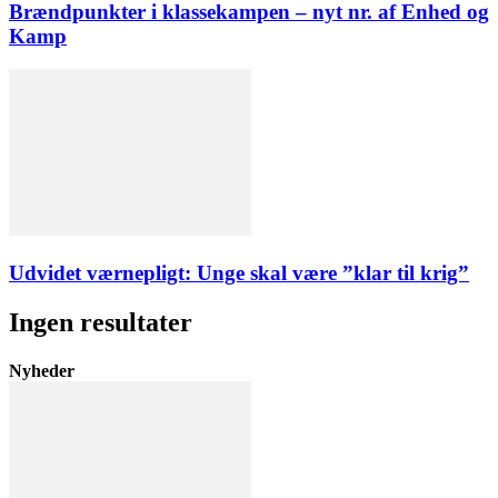
Brændpunkter i klassekampen – nyt nr. af Enhed og
Kamp
Udvidet værnepligt: Unge skal være ”klar til krig”
Ingen resultater
Nyheder