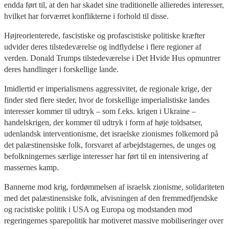
endda ført til, at den har skadet sine traditionelle allieredes interesser,
hvilket har forværret konflikterne i forhold til disse.
Højreorienterede, fascistiske og profascistiske politiske kræfter
udvider deres tilstedeværelse og indflydelse i flere regioner af
verden. Donald Trumps tilstedeværelse i Det Hvide Hus opmuntrer
deres handlinger i forskellige lande.
Imidlertid er imperialismens aggressivitet, de regionale krige, der
finder sted flere steder, hvor de forskellige imperialistiske landes
interesser kommer til udtryk – som f.eks. krigen i Ukraine –
handelskrigen, der kommer til udtryk i form af høje toldsatser,
udenlandsk interventionisme, det israelske zionismes folkemord på
det palæstinensiske folk, forsvaret af arbejdstagernes, de unges og
befolkningernes særlige interesser har ført til en intensivering af
massernes kamp.
Bannerne mod krig, fordømmelsen af israelsk zionisme, solidariteten
med det palæstinensiske folk, afvisningen af den fremmedfjendske
og racistiske politik i USA og Europa og modstanden mod
regeringernes sparepolitik har motiveret massive mobiliseringer over