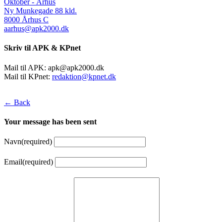
Oktober - Århus
Ny Munkegade 88 kld.
8000 Århus C
aarhus@apk2000.dk
Skriv til APK & KPnet
Mail til APK:
apk@apk2000.dk
Mail til KPnet:
redaktion@kpnet.dk
← Back
Your message has been sent
Navn
(required)
Email
(required)