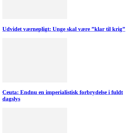
Udvidet værnepligt: Unge skal være ”klar til krig”
Ceuta: Endnu en imperialistisk forbrydelse i fuldt
dagslys