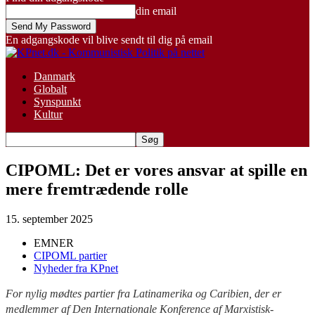
din email
En adgangskode vil blive sendt til dig på email
Danmark
Globalt
Synspunkt
Kultur
CIPOML: Det er vores ansvar at spille en
mere fremtrædende rolle
15. september 2025
EMNER
CIPOML partier
Nyheder fra KPnet
For nylig mødtes partier fra Latinamerika og Caribien, der er
medlemmer af Den Internationale Konference af Marxistisk-