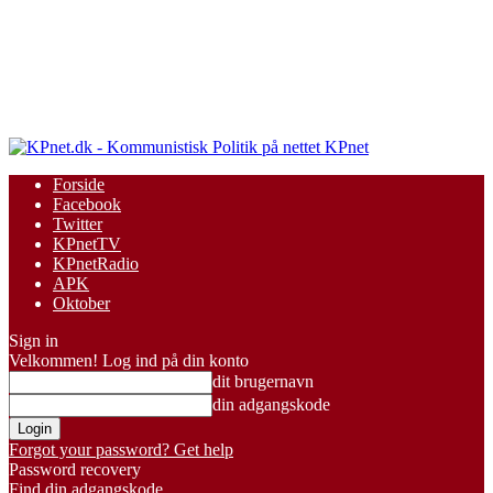
KPnet
Forside
Facebook
Twitter
KPnetTV
KPnetRadio
APK
Oktober
Sign in
Velkommen! Log ind på din konto
dit brugernavn
din adgangskode
Forgot your password? Get help
Password recovery
Find din adgangskode