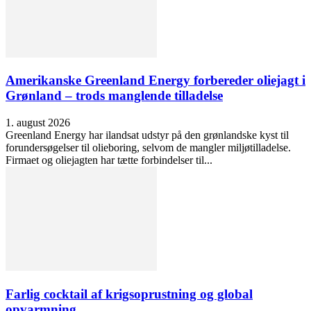
Amerikanske Greenland Energy forbereder oliejagt i
Grønland – trods manglende tilladelse
1. august 2026
Greenland Energy har ilandsat udstyr på den grønlandske kyst til
forundersøgelser til olieboring, selvom de mangler miljøtilladelse.
Firmaet og oliejagten har tætte forbindelser til...
Farlig cocktail af krigsoprustning og global
opvarmning