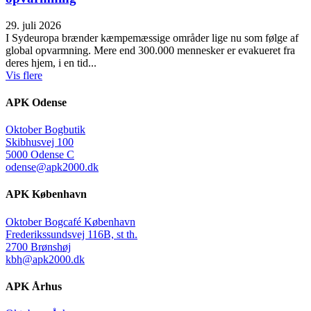
29. juli 2026
I Sydeuropa brænder kæmpemæssige områder lige nu som følge af
global opvarmning. Mere end 300.000 mennesker er evakueret fra
deres hjem, i en tid...
Vis flere
APK Odense
Oktober Bogbutik
Skibhusvej 100
5000 Odense C
odense@apk2000.dk
APK København
Oktober Bogcafé København
Frederikssundsvej 116B, st th.
2700 Brønshøj
kbh@apk2000.dk
APK Århus