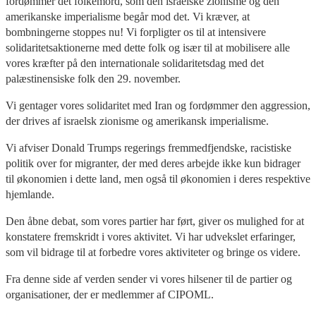
fordømmer det folkemord, som den israelske zionisme og den
amerikanske imperialisme begår mod det. Vi kræver, at
bombningerne stoppes nu! Vi forpligter os til at intensivere
solidaritetsaktionerne med dette folk og især til at mobilisere alle
vores kræfter på den internationale solidaritetsdag med det
palæstinensiske folk den 29. november.
Vi gentager vores solidaritet med Iran og fordømmer den aggression,
der drives af israelsk zionisme og amerikansk imperialisme.
Vi afviser Donald Trumps regerings fremmedfjendske, racistiske
politik over for migranter, der med deres arbejde ikke kun bidrager
til økonomien i dette land, men også til økonomien i deres respektive
hjemlande.
Den åbne debat, som vores partier har ført, giver os mulighed for at
konstatere fremskridt i vores aktivitet. Vi har udvekslet erfaringer,
som vil bidrage til at forbedre vores aktiviteter og bringe os videre.
Fra denne side af verden sender vi vores hilsener til de partier og
organisationer, der er medlemmer af CIPOML.