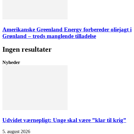
Amerikanske Greenland Energy forbereder oliejagt i
Grønland – trods manglende tilladelse
Ingen resultater
Nyheder
Udvidet værnepligt: Unge skal være ”klar til krig”
5. august 2026