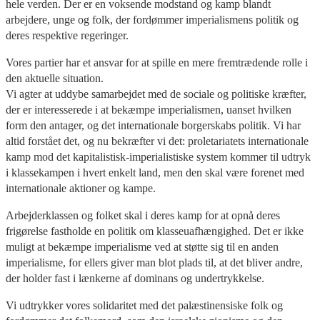
hele verden. Der er en voksende modstand og kamp blandt
arbejdere, unge og folk, der fordømmer imperialismens politik og
deres respektive regeringer.
Vores partier har et ansvar for at spille en mere fremtrædende rolle i
den aktuelle situation.
Vi agter at uddybe samarbejdet med de sociale og politiske kræfter,
der er interesserede i at bekæmpe imperialismen, uanset hvilken
form den antager, og det internationale borgerskabs politik. Vi har
altid forstået det, og nu bekræfter vi det: proletariatets internationale
kamp mod det kapitalistisk-imperialistiske system kommer til udtryk
i klassekampen i hvert enkelt land, men den skal være forenet med
internationale aktioner og kampe.
Arbejderklassen og folket skal i deres kamp for at opnå deres
frigørelse fastholde en politik om klasseuafhængighed. Det er ikke
muligt at bekæmpe imperialisme ved at støtte sig til en anden
imperialisme, for ellers giver man blot plads til, at det bliver andre,
der holder fast i lænkerne af dominans og undertrykkelse.
Vi udtrykker vores solidaritet med det palæstinensiske folk og