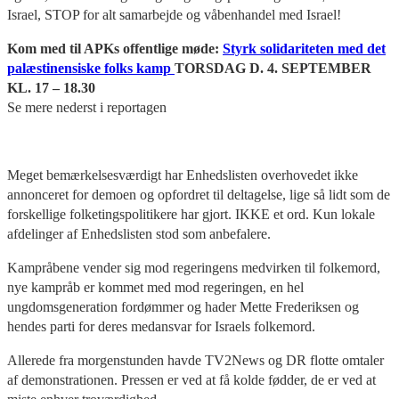
Israel, STOP for alt samarbejde og våbenhandel med Israel!
Kom med til APKs offentlige møde:
Styrk solidariteten med det
palæstinensiske folks kamp
TORSDAG D. 4. SEPTEMBER
KL. 17 – 18.30
Se mere nederst i reportagen
Meget bemærkelsesværdigt har Enhedslisten overhovedet ikke
annonceret for demoen og opfordret til deltagelse, lige så lidt som de
forskellige folketingspolitikere har gjort. IKKE et ord. Kun lokale
afdelinger af Enhedslisten stod som anbefalere.
Kampråbene vender sig mod regeringens medvirken til folkemord,
nye kampråb er kommet med mod regeringen, en hel
ungdomsgeneration fordømmer og hader Mette Frederiksen og
hendes parti for deres medansvar for Israels folkemord.
Allerede fra morgenstunden havde TV2News og DR flotte omtaler
af demonstrationen. Pressen er ved at få kolde fødder, de er ved at