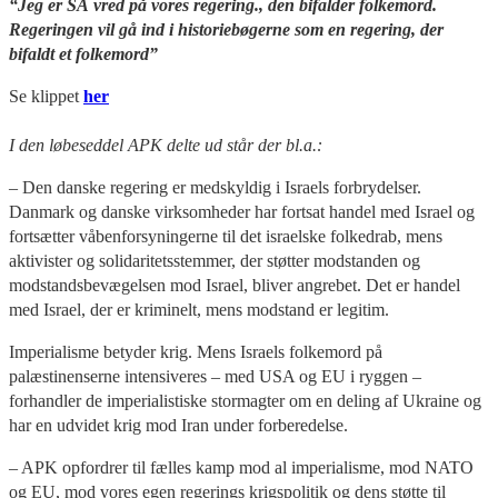
“Jeg er SÅ vred på vores regering., den bifalder folkemord.
Regeringen vil gå ind i historiebøgerne som en regering, der
bifaldt et folkemord”
Se klippet
her
I den løbeseddel APK delte ud står der bl.a.:
– Den danske regering er medskyldig i Israels forbrydelser.
Danmark og danske virksomheder har fortsat handel med Israel og
fortsætter våbenforsyningerne til det israelske folkedrab, mens
aktivister og solidaritetsstemmer, der støtter modstanden og
modstandsbevægelsen mod Israel, bliver angrebet. Det er handel
med Israel, der er kriminelt, mens modstand er legitim.
Imperialisme betyder krig. Mens Israels folkemord på
palæstinenserne intensiveres – med USA og EU i ryggen –
forhandler de imperialistiske stormagter om en deling af Ukraine og
har en udvidet krig mod Iran under forberedelse.
– APK opfordrer til fælles kamp mod al imperialisme, mod NATO
og EU, mod vores egen regerings krigspolitik og dens støtte til