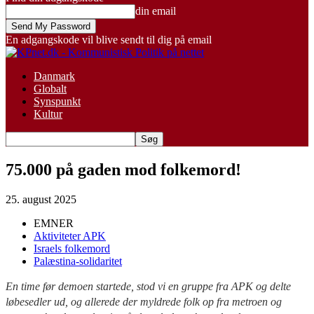
din email
En adgangskode vil blive sendt til dig på email
Danmark
Globalt
Synspunkt
Kultur
75.000 på gaden mod folkemord!
25. august 2025
EMNER
Aktiviteter APK
Israels folkemord
Palæstina-solidaritet
En time før demoen startede, stod vi en gruppe fra APK og delte
løbesedler ud, og allerede der myldrede folk op fra metroen og