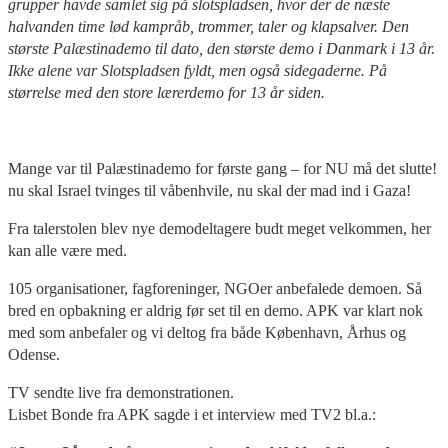
grupper havde samlet sig på slotspladsen, hvor der de næste
halvanden time lød kampråb, trommer, taler og klapsalver. Den
største Palæstinademo til dato, den største demo i Danmark i 13 år.
Ikke alene var Slotspladsen fyldt, men også sidegaderne. På
størrelse med den store lærerdemo for 13 år siden.
Mange var til Palæstinademo for første gang – for NU må det slutte!
nu skal Israel tvinges til våbenhvile, nu skal der mad ind i Gaza!
Fra talerstolen blev nye demodeltagere budt meget velkommen, her
kan alle være med.
105 organisationer, fagforeninger, NGOer anbefalede demoen. Så
bred en opbakning er aldrig før set til en demo. APK var klart nok
med som anbefaler og vi deltog fra både København, Århus og
Odense.
TV sendte live fra demonstrationen.
Lisbet Bonde fra APK sagde i et interview med TV2 bl.a.: