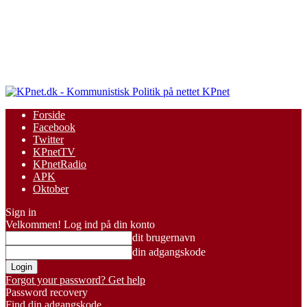
KPnet
Forside
Facebook
Twitter
KPnetTV
KPnetRadio
APK
Oktober
Sign in
Velkommen! Log ind på din konto
dit brugernavn
din adgangskode
Forgot your password? Get help
Password recovery
Find din adgangskode