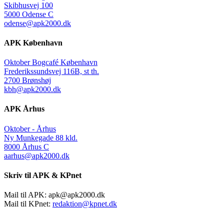
Skibhusvej 100
5000 Odense C
odense@apk2000.dk
APK København
Oktober Bogcafé København
Frederikssundsvej 116B, st th.
2700 Brønshøj
kbh@apk2000.dk
APK Århus
Oktober - Århus
Ny Munkegade 88 kld.
8000 Århus C
aarhus@apk2000.dk
Skriv til APK & KPnet
Mail til APK:
apk@apk2000.dk
Mail til KPnet:
redaktion@kpnet.dk