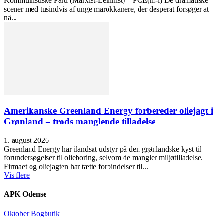
Kommunistiske Parti (Marxist-Leninist) – PCE(m-l) De dramatiske
scener med tusindvis af unge marokkanere, der desperat forsøger at
nå...
Amerikanske Greenland Energy forbereder oliejagt i
Grønland – trods manglende tilladelse
1. august 2026
Greenland Energy har ilandsat udstyr på den grønlandske kyst til
forundersøgelser til olieboring, selvom de mangler miljøtilladelse.
Firmaet og oliejagten har tætte forbindelser til...
Vis flere
APK Odense
Oktober Bogbutik