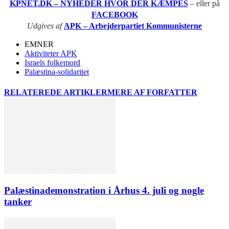
KPNET.DK – NYHEDER HVOR DER KÆMPES
– eller på
FACEBOOK
Udgives af
APK – Arbejderpartiet Kommunisterne
EMNER
Aktiviteter APK
Israels folkemord
Palæstina-solidaritet
RELATEREDE ARTIKLER
MERE AF FORFATTER
Palæstinademonstration i Århus 4. juli og nogle
tanker