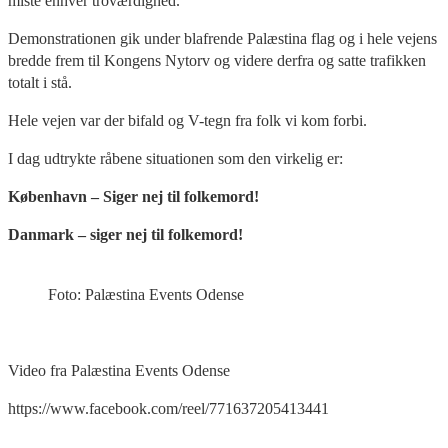
miste enhver troværdighed.
Demonstrationen gik under blafrende Palæstina flag og i hele vejens
bredde frem til Kongens Nytorv og videre derfra og satte trafikken
totalt i stå.
Hele vejen var der bifald og V-tegn fra folk vi kom forbi.
I dag udtrykte råbene situationen som den virkelig er:
København –
Siger nej til folkemord!
Danmark
–
siger nej til folkemord!
Foto: Palæstina Events Odense
Video fra Palæstina Events Odense
https://www.facebook.com/reel/771637205413441