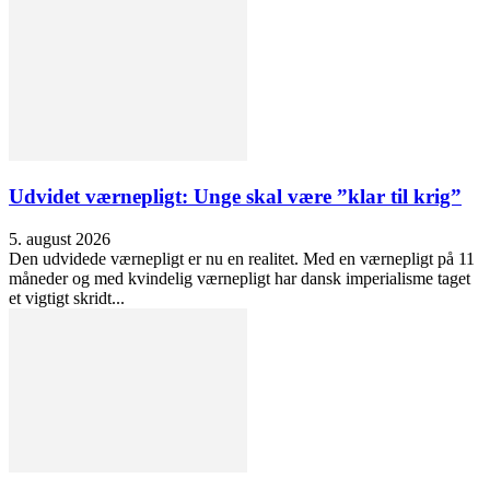
Udvidet værnepligt: Unge skal være ”klar til krig”
5. august 2026
Den udvidede værnepligt er nu en realitet. Med en værnepligt på 11
måneder og med kvindelig værnepligt har dansk imperialisme taget
et vigtigt skridt...