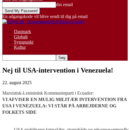
din email
En adgangskode vil blive sendt til dig på email
Danmark
Globalt
Synspunkt
Kultur
Nej til USA-intervention i Venezuela!
22. august 2025
Marxistisk-Leninistisk Kommunistparti i Ecuador:
VI AFVISER EN MULIG MILITÆR INTERVENTION FRA
USA I VENEZUELA: VI STÅR PÅ ARBEJDERNE OG
FOLKETS SIDE
USA mobiliserer krigsskibe, atomubåde og rekognosceringsfly t