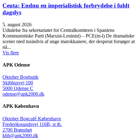
Ceuta: Endnu en imperialistisk forbrydelse i fuldt
dagslys
5. august 2026
Udtalelse fra sekretariatet for Centralkomiteen i Spaniens
Kommunistiske Parti (Marxist-Leninist) – PCE(m-l) De dramatiske
scener med tusindvis af unge marokkanere, der desperat forsøger at
nå...
Vis flere
APK Odense
Oktober Bogbutik
Skibhusvej 100
5000 Odense C
odense@apk2000.dk
APK København
Oktober Bogcafé København
Frederikssundsvej 116B, st th.
2700 Brønshøj
kbh@apk2000.dk