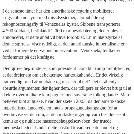
I de seneste timer har den amerikanske regering mobiliseret
krigsskibe udstyret med missilsystemer, atomubåde og
rekognosceringsfly til Venezuelas kyster. Skibene transporterer
4.500 soldater, heriblandt 2.000 marinesoldater, og det er blevet
annonceret, at dette antal vil blive fordoblet. En militærstyrke af
denne størrelse viser tydeligt, at den amerikanske imperialisme er
ved at forberede en væbnet intervention i Venezuela, hvilket vi
fordømmer på det kraftigste.
Den grove begrundelse, som præsident Donald Trump fremfører, er,
at det drejer sig om at bekæmpe narkotikahandel. Er det virkelig
nødvendigt med atomubåde og missiler til det? Det er åbenlyst
absurde argumenter, der ligner dem, der tidligere er blevet brugt til at
dække over militære kampagner mod suveræne folk og lande. Man
behøver blot at huske, hvad der skete i 2003, da den amerikanske
imperialisme lancerede en intens propagandakampagne for at
overbevise verden om, at den irakiske regering var i besiddelse af
kemiske og nukleare masseødelæggelsesvåben, der truede
menneskeheden. Under dette påskud invaderede de landet og