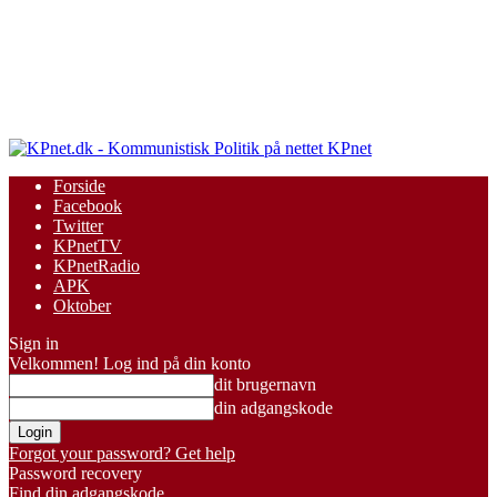
KPnet
Forside
Facebook
Twitter
KPnetTV
KPnetRadio
APK
Oktober
Sign in
Velkommen! Log ind på din konto
dit brugernavn
din adgangskode
Forgot your password? Get help
Password recovery
Find din adgangskode