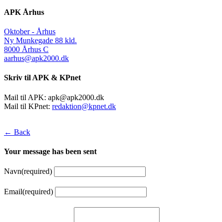
APK Århus
Oktober - Århus
Ny Munkegade 88 kld.
8000 Århus C
aarhus@apk2000.dk
Skriv til APK & KPnet
Mail til APK:
apk@apk2000.dk
Mail til KPnet:
redaktion@kpnet.dk
← Back
Your message has been sent
Navn
(required)
Email
(required)