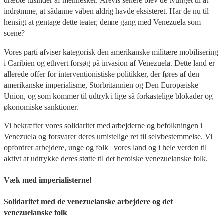
dræbte tusinder af mennesker. Årevis senere blev de tvunget til at
indrømme, at sådanne våben aldrig havde eksisteret. Har de nu til
hensigt at gentage dette teater, denne gang med Venezuela som
scene?
Vores parti afviser kategorisk den amerikanske militære mobilisering
i Caribien og ethvert forsøg på invasion af Venezuela. Dette land er
allerede offer for interventionistiske politikker, der føres af den
amerikanske imperialisme, Storbritannien og Den Europæiske
Union, og som kommer til udtryk i lige så forkastelige blokader og
økonomiske sanktioner.
Vi bekræfter vores solidaritet med arbejderne og befolkningen i
Venezuela og forsvarer deres umistelige ret til selvbestemmelse. Vi
opfordrer arbejdere, unge og folk i vores land og i hele verden til
aktivt at udtrykke deres støtte til det heroiske venezuelanske folk.
Væk med imperialisterne!
Solidaritet med de venezuelanske arbejdere og det
venezuelanske folk