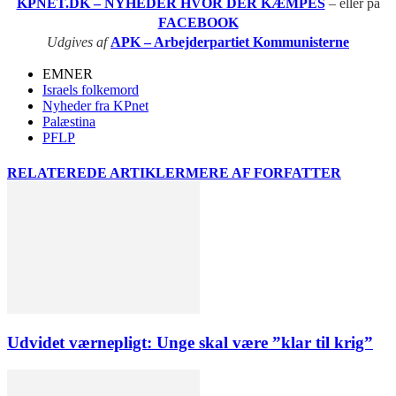
KPNET.DK – NYHEDER HVOR DER KÆMPES
– eller på
FACEBOOK
Udgives af
APK – Arbejderpartiet Kommunisterne
EMNER
Israels folkemord
Nyheder fra KPnet
Palæstina
PFLP
RELATEREDE ARTIKLER
MERE AF FORFATTER
Udvidet værnepligt: Unge skal være ”klar til krig”