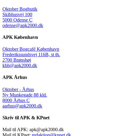
Oktober Bogbutik
Skibhusvej 100
5000 Odense C
odense@apk2000.dk
APK København
Oktober Bogcafé København
Frederikssundsvej 116B, st th.
2700 Brønshøj
kbh@apk2000.dk
APK Århus
Oktober - Århus
Ny Munkegade 88 kld.
8000 Århus C
aarhus@apk2000.dk
Skriv til APK & KPnet
Mail til APK:
apk@apk2000.dk
Mail til KPnet:
redaktion@kpnet.dk