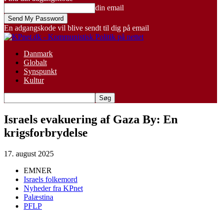
din email
En adgangskode vil blive sendt til dig på email
Danmark
Globalt
Synspunkt
Kultur
Israels evakuering af Gaza By: En
krigsforbrydelse
17. august 2025
EMNER
Israels folkemord
Nyheder fra KPnet
Palæstina
PFLP