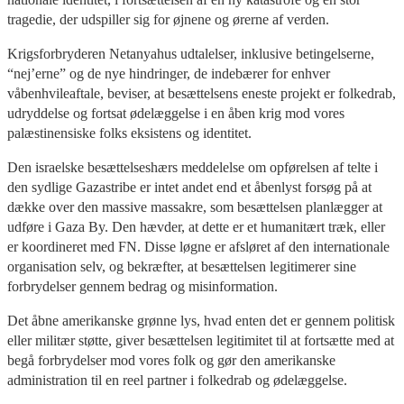
tragedie, der udspiller sig for øjnene og ørerne af verden.
Krigsforbryderen Netanyahus udtalelser, inklusive betingelserne,
“nej’erne” og de nye hindringer, de indebærer for enhver
våbenhvileaftale, beviser, at besættelsens eneste projekt er folkedrab,
udryddelse og fortsat ødelæggelse i en åben krig mod vores
palæstinensiske folks eksistens og identitet.
Den israelske besættelseshærs meddelelse om opførelsen af telte i
den sydlige Gazastribe er intet andet end et åbenlyst forsøg på at
dække over den massive massakre, som besættelsen planlægger at
udføre i Gaza By. Den hævder, at dette er et humanitært træk, eller
er koordineret med FN. Disse løgne er afsløret af den internationale
organisation selv, og bekræfter, at besættelsen legitimerer sine
forbrydelser gennem bedrag og misinformation.
Det åbne amerikanske grønne lys, hvad enten det er gennem politisk
eller militær støtte, giver besættelsen legitimitet til at fortsætte med at
begå forbrydelser mod vores folk og gør den amerikanske
administration til en reel partner i folkedrab og ødelæggelse.