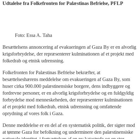
Udtalelse fra Folkefronten for Palæstinas Befrielse, PFLP
Foto: Essa A. Taha
Besættelsens annoncering af evakueringen af Gaza By er en alvorlig
krigsforbrydelse, der repræsenterer kulminationen af et projekt med
folkedrab og etnisk udrensning.
Folkefronten for Palæstinas Befrielse bekræfter, at
besættelseshærens meddelelse om evakueringen af Gaza By, som
huser cirka 900.000 palæstinensiske borgere, dens indbyggere og
fordrevne personer, er en alvorlig krigsforbrydelse og en fuldgyldig
forbrydelse mod menneskeheden, der repræsenterer kulminationen
af et projekt med folkedrab, etnisk udrensning og omfattende
oprydning af vores folk i Gaza.
Denne meddelelse er en del af en systematisk politik, der sigter mod
at tømme Gaza for befolkning og underminere den palæstinensiske
nationale identitet, i fortsættelsen af en ny katastrofe og en stor