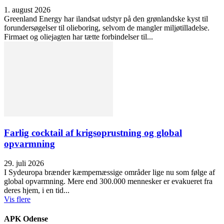
1. august 2026
Greenland Energy har ilandsat udstyr på den grønlandske kyst til
forundersøgelser til olieboring, selvom de mangler miljøtilladelse.
Firmaet og oliejagten har tætte forbindelser til...
Farlig cocktail af krigsoprustning og global
opvarmning
29. juli 2026
I Sydeuropa brænder kæmpemæssige områder lige nu som følge af
global opvarmning. Mere end 300.000 mennesker er evakueret fra
deres hjem, i en tid...
Vis flere
APK Odense