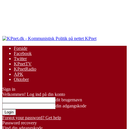
KPnet
Forside
Facebook
Twitter
KPnetTV
KPnetRadio
APK
Oktober
Sign in
Velkommen! Log ind på din konto
dit brugernavn
din adgangskode
Forgot your password? Get help
Password recovery
Find din adgangskode