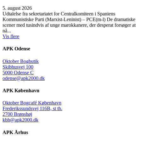
5. august 2026
Udtalelse fra sekretariatet for Centralkomiteen i Spaniens
Kommunistiske Parti (Marxist-Leninist) – PCE(m-l) De dramatiske
scener med tusindvis af unge marokkanere, der desperat forsøger at
nå...
Vis flere
APK Odense
Oktober Bogbutik
Skibhusvej 100
5000 Odense C
odense@apk2000.dk
APK København
Oktober Bogcafé København
Frederikssundsvej 116B, st th.
2700 Brønshøj
kbh@apk2000.dk
APK Århus