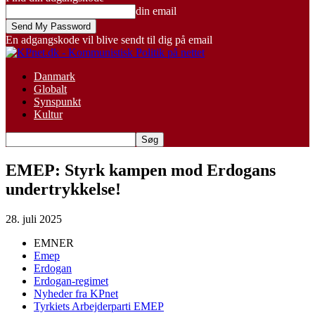
din email
En adgangskode vil blive sendt til dig på email
Danmark
Globalt
Synspunkt
Kultur
EMEP: Styrk kampen mod Erdogans
undertrykkelse!
28. juli 2025
EMNER
Emep
Erdogan
Erdogan-regimet
Nyheder fra KPnet
Tyrkiets Arbejderparti EMEP