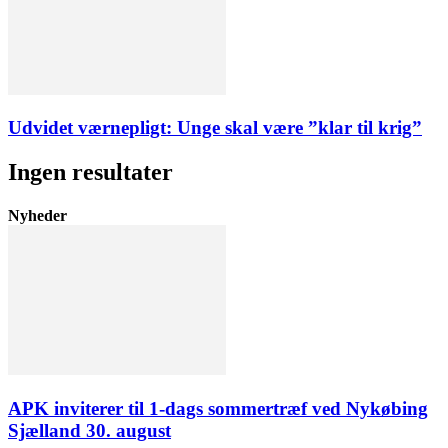
Udvidet værnepligt: Unge skal være ”klar til krig”
Ingen resultater
Nyheder
APK inviterer til 1-dags sommertræf ved Nykøbing
Sjælland 30. august