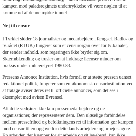
kampen mod paladsregimets undertrykkelse vil være nøglen til at
komme ud af denne mørke tunnel.
Nej til censur
I Tyrkiet sidder 18 journalister og medarbejdere i fængsel. Radio- og
tv-rådet (RTÜK) fungerer som et censurorgan over for tv-kanaler,
der sender indhold, som regeringen ikke bryder sig om.
Skærmblænding og trusler om at inddrage licenser minder om
praksis under militærstyret 1980-83.
Pressens Annonce Institution, hvis formål er at støtte pressen uanset
redaktionel politik, fungerer som en økonomisk censurinstitution ved
at fratage aviser deres ret til officielle annoncer, som det ses i
eksemplet med avisen Evrensel.
Alt dette vedrører ikke kun pressemedarbejdere og de
organisationer, der repræsenterer dem. Den uløselige forbindelse
mellem pressefrihed og befolkningens ret til information gør kampen
mod censur til en opgave for dette lands arbejdere og arbejdstagere.
En arbejder, der kæmper for sit arbejde og sit levebrød, kan ikke