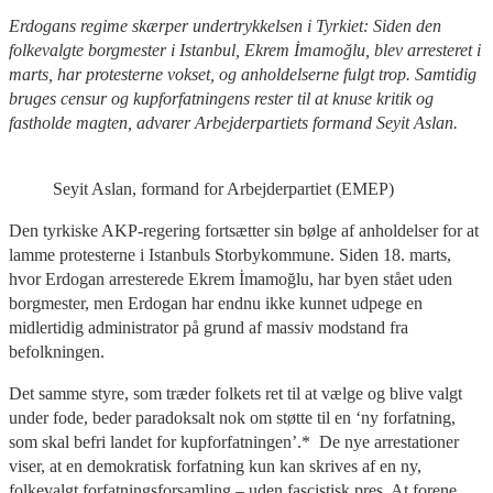
Erdogans regime skærper undertrykkelsen i Tyrkiet: Siden den
folkevalgte borgmester i Istanbul, Ekrem İmamoğlu, blev arresteret i
marts, har protesterne vokset, og anholdelserne fulgt trop. Samtidig
bruges censur og kupforfatningens rester til at knuse kritik og
fastholde magten, advarer Arbejderpartiets formand Seyit Aslan.
Seyit Aslan, formand for Arbejderpartiet (EMEP)
Den tyrkiske AKP-regering fortsætter sin bølge af anholdelser for at
lamme protesterne i Istanbuls Storbykommune. Siden 18. marts,
hvor Erdogan arresterede Ekrem İmamoğlu, har byen stået uden
borgmester, men Erdogan har endnu ikke kunnet udpege en
midlertidig administrator på grund af massiv modstand fra
befolkningen.
Det samme styre, som træder folkets ret til at vælge og blive valgt
under fode, beder paradoksalt nok om støtte til en ‘ny forfatning,
som skal befri landet for kupforfatningen’.* De nye arrestationer
viser, at en demokratisk forfatning kun kan skrives af en ny,
folkevalgt forfatningsforsamling – uden fascistisk pres. At forene