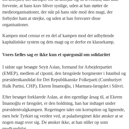
forvente, at hans krav bliver synlige, uden at han støtter de
medieorganisationer, der står på hans side mod den magt, der
forbyder ham at strejke, og uden at han forsvarer disse
organisationer.
Kampen mod censur er en del af kampen mod det udbyttende
kapitalistiske system og dets magt og er derfor en klassekamp.
Vores fælles sag er ikke kun et spørgsmål om solidaritet
I sidste uge besøgte Seyit Aslan, formand for Arbejderpartiet
(EMEP), medlem af cipoml, den fængslede borgmester i Istanbul og
præsidentkandidat for Det Republikanske Folkeparti (Cumhuriyet
Halk Partisi, CHP), Ekrem İmamoğlu, i Marmara-fængslet i Silivri.
Efter besøget forklarede Aslan, at den egentlige årsag til, at Ekrem
İmamoğlu er fængslet, er den holdning, han har indtaget under
præsidentvalgkampen. Regeringen taler om korruption og lignende,
men hele Tyrkiet og verden ved, at paladsregimet ikke ønsker at se
nogen magt over sig. De ønsker ikke, at han stiller op som
modkandidat.