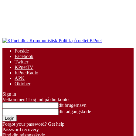
KPnet
Forside
Facebook
Twitter
KPnetTV
KPnetRadio
APK
Oktober
Sign in
Velkommen! Log ind på din konto
dit brugernavn
din adgangskode
Forgot your password? Get help
Password recovery
Find din adgangskode