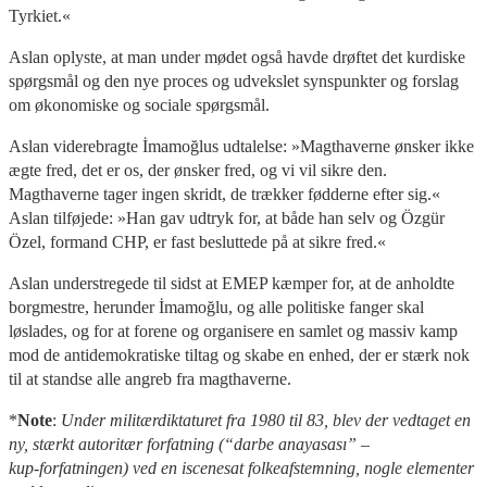
Tyrkiet.«
Aslan oplyste, at man under mødet også havde drøftet det kurdiske
spørgsmål og den nye proces og udvekslet synspunkter og forslag
om økonomiske og sociale spørgsmål.
Aslan viderebragte İmamoğlus udtalelse: »Magthaverne ønsker ikke
ægte fred, det er os, der ønsker fred, og vi vil sikre den.
Magthaverne tager ingen skridt, de trækker fødderne efter sig.«
Aslan tilføjede: »Han gav udtryk for, at både han selv og Özgür
Özel, formand CHP, er fast besluttede på at sikre fred.«
Aslan understregede til sidst at EMEP kæmper for, at de anholdte
borgmestre, herunder İmamoğlu, og alle politiske fanger skal
løslades, og for at forene og organisere en samlet og massiv kamp
mod de antidemokratiske tiltag og skabe en enhed, der er stærk nok
til at standse alle angreb fra magthaverne.
*
Note
:
Under militærdiktaturet fra 1980 til 83, blev der vedtaget en
ny, stærkt autoritær forfatning (“darbe anayasası” –
kup‑forfatningen) ved en iscenesat folkeafstemning, nogle elementer