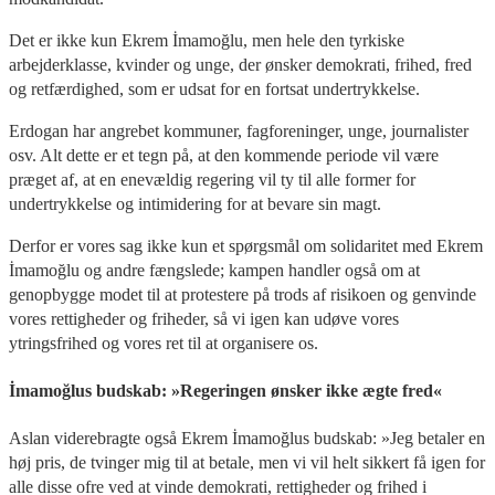
Det er ikke kun Ekrem İmamoğlu, men hele den tyrkiske
arbejderklasse, kvinder og unge, der ønsker demokrati, frihed, fred
og retfærdighed, som er udsat for en fortsat undertrykkelse.
Erdogan har angrebet kommuner, fagforeninger, unge, journalister
osv. Alt dette er et tegn på, at den kommende periode vil være
præget af, at en enevældig regering vil ty til alle former for
undertrykkelse og intimidering for at bevare sin magt.
Derfor er vores sag ikke kun et spørgsmål om solidaritet med Ekrem
İmamoğlu og andre fængslede; kampen handler også om at
genopbygge modet til at protestere på trods af risikoen og genvinde
vores rettigheder og friheder, så vi igen kan udøve vores
ytringsfrihed og vores ret til at organisere os.
İmamoğlus budskab: »Regeringen ønsker ikke ægte fred«
Aslan viderebragte også Ekrem İmamoğlus budskab: »Jeg betaler en
høj pris, de tvinger mig til at betale, men vi vil helt sikkert få igen for
alle disse ofre ved at vinde demokrati, rettigheder og frihed i