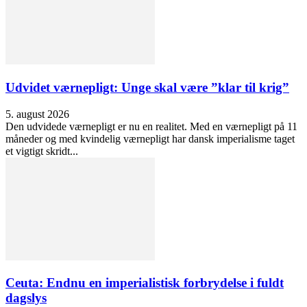
Udvidet værnepligt: Unge skal være ”klar til krig”
5. august 2026
Den udvidede værnepligt er nu en realitet. Med en værnepligt på 11
måneder og med kvindelig værnepligt har dansk imperialisme taget
et vigtigt skridt...
Ceuta: Endnu en imperialistisk forbrydelse i fuldt
dagslys