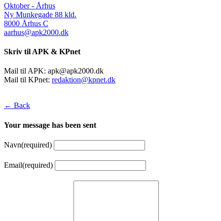
Oktober - Århus
Ny Munkegade 88 kld.
8000 Århus C
aarhus@apk2000.dk
Skriv til APK & KPnet
Mail til APK:
apk@apk2000.dk
Mail til KPnet:
redaktion@kpnet.dk
← Back
Your message has been sent
Navn
(required)
Email
(required)