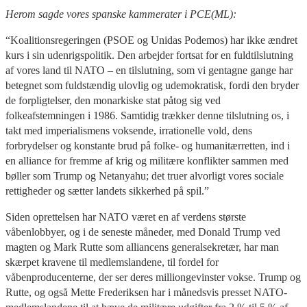
Herom sagde vores spanske kammerater i PCE(ML):
“Koalitionsregeringen (PSOE og Unidas Podemos) har ikke ændret
kurs i sin udenrigspolitik. Den arbejder fortsat for en fuldtilslutning
af vores land til NATO – en tilslutning, som vi gentagne gange har
betegnet som fuldstændig ulovlig og udemokratisk, fordi den bryder
de forpligtelser, den monarkiske stat påtog sig ved
folkeafstemningen i 1986. Samtidig trækker denne tilslutning os, i
takt med imperialismens voksende, irrationelle vold, dens
forbrydelser og konstante brud på folke- og humanitærretten, ind i
en alliance for fremme af krig og militære konflikter sammen med
bøller som Trump og Netanyahu; det truer alvorligt vores sociale
rettigheder og sætter landets sikkerhed på spil.”
Siden oprettelsen har NATO været en af verdens største
våbenlobbyer, og i de seneste måneder, med Donald Trump ved
magten og Mark Rutte som alliancens generalsekretær, har man
skærpet kravene til medlemslandene, til fordel for
våbenproducenterne, der ser deres milliongevinster vokse. Trump og
Rutte, og også Mette Frederiksen har i månedsvis presset NATO-