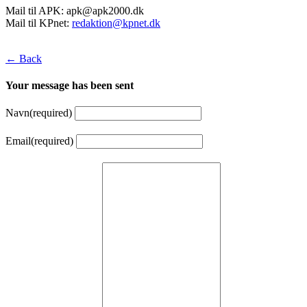
Mail til APK:
apk@apk2000.dk
Mail til KPnet:
redaktion@kpnet.dk
← Back
Your message has been sent
Navn
(required)
Email
(required)