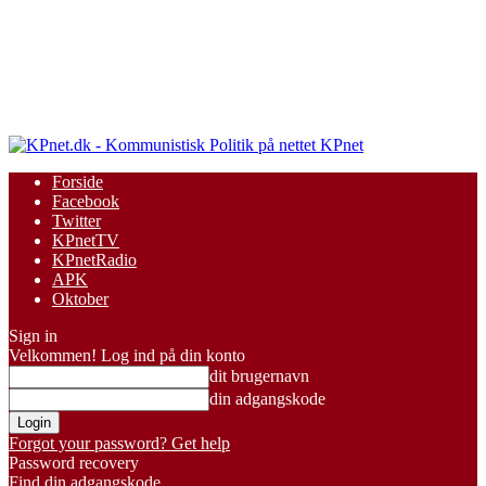
KPnet
Forside
Facebook
Twitter
KPnetTV
KPnetRadio
APK
Oktober
Sign in
Velkommen! Log ind på din konto
dit brugernavn
din adgangskode
Forgot your password? Get help
Password recovery
Find din adgangskode