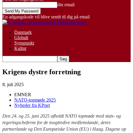
din email
En adgangskode vil blive sendt til dig på email
Danmark
Globalt
Synspunkt
Kultur
Krigens dystre forretning
8. juli 2025
EMNER
NATO-topmøde 2025
Nyheder fra KPnet
Den 24. og 25. juni 2025 afholdt NATO topmøde med stats- og
regeringscheferne for de toogtredive medlemslande, deres
partnerlande og Den Europæiske Union (EU) i Haag. Dagene op