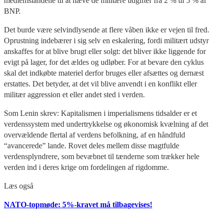
medlemslandene til at hæve de militære udgifter fra 2 % til 5 % af
BNP.
Det burde være selvindlysende at flere våben ikke er vejen til fred.
Oprustning indebærer i sig selv en eskalering, fordi militært udstyr
anskaffes for at blive brugt eller solgt: det bliver ikke liggende for
evigt på lager, for det ældes og udløber. For at bevare den cyklus
skal det indkøbte materiel derfor bruges eller afsættes og dernæst
erstattes. Det betyder, at det vil blive anvendt i en konflikt eller
militær aggression et eller andet sted i verden.
Som Lenin skrev: Kapitalismen i imperialismens tidsalder er et
verdenssystem med undertrykkelse og økonomisk kvælning af det
overvældende flertal af verdens befolkning, af en håndfuld
“avancerede” lande. Rovet deles mellem disse magtfulde
verdensplyndrere, som bevæbnet til tænderne som trækker hele
verden ind i deres krige om fordelingen af rigdomme.
Læs også
NATO-topmøde: 5%-kravet må tilbagevises!