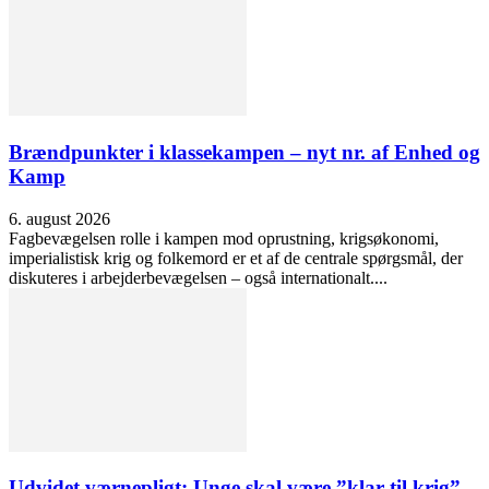
Brændpunkter i klassekampen – nyt nr. af Enhed og
Kamp
6. august 2026
Fagbevægelsen rolle i kampen mod oprustning, krigsøkonomi,
imperialistisk krig og folkemord er et af de centrale spørgsmål, der
diskuteres i arbejderbevægelsen – også internationalt....
Udvidet værnepligt: Unge skal være ”klar til krig”