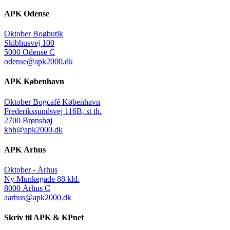
APK Odense
Oktober Bogbutik
Skibhusvej 100
5000 Odense C
odense@apk2000.dk
APK København
Oktober Bogcafé København
Frederikssundsvej 116B, st th.
2700 Brønshøj
kbh@apk2000.dk
APK Århus
Oktober - Århus
Ny Munkegade 88 kld.
8000 Århus C
aarhus@apk2000.dk
Skriv til APK & KPnet