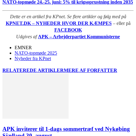
NATO-topmøde 24.-25. juni: 5% til krigsoprustning inden 2035
Dette er en artikel fra KPnet. Se flere artikler og følg med på
KPNET.DK – NYHEDER HVOR DER KÆMPES
– eller på
FACEBOOK
Udgives af
APK – Arbejderpartiet Kommunisterne
EMNER
NATO-topmøde 2025
Nyheder fra KPnet
RELATEREDE ARTIKLER
MERE AF FORFATTER
APK inviterer til 1-dags sommertræf ved Nykøbing
Sjælland 30. august