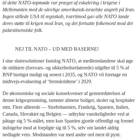
til dette NATO-topmøde var præget af eskalering i krigene i
Mellemøsten med de ulovlige amerikansk-israelske angreb på Iran.
Ingen stillede USA til regnskab, tværtimod gav alle NATO lande
deres støtte til krigen mod Iran, og det fortsatte folkemord mod det
palæstinensiske folk.
NEJ TIL NATO – UD MED BASERNE!
I sine slutresolutioner fastslog NATO, at medlemslandene skal øge
de militære (forsvars- og sikkerhedsrelaterede) udgifter til 5 % af
BNP hurtigst muligt og senest i 2035, og NATO vil foretage en
midtvejs-evaluering af ‘fremskridtene’ i 2029.
De økonomiske og sociale konsekvenser af gennemførelsen af
denne krigsoprustning, rammer almene boliger, skoler og hospitaler
mm. Flere allierede — Storbritannien, Frankrig, Spanien, Italien,
Canada, Slovakiet og Belgien — udtrykte vanskeligheder ved at
påtage sig 5 %-målet, men kun Spanien gjorde offentligt og formel
indsigelse mod at forpligte sig til 5 %, selv om landet aldrig
nedlagde veto. Modstanden var med andre ord mest til pynt.