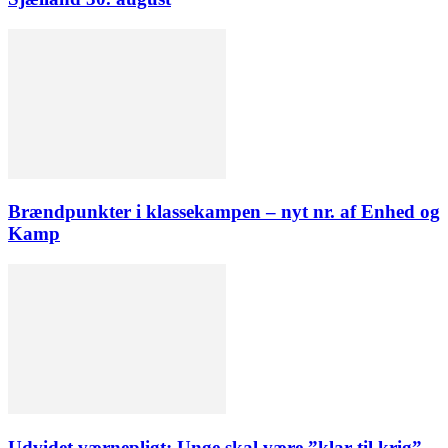
Brændpunkter i klassekampen – nyt nr. af Enhed og
Kamp
Udvidet værnepligt: Unge skal være ”klar til krig”