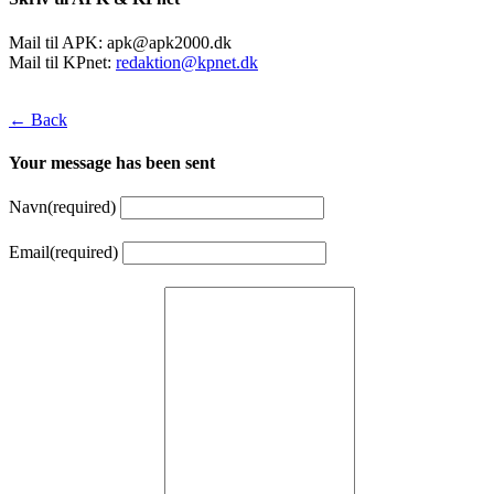
Mail til APK:
apk@apk2000.dk
Mail til KPnet:
redaktion@kpnet.dk
← Back
Your message has been sent
Navn
(required)
Email
(required)