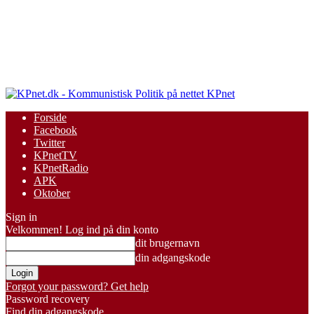
KPnet
Forside
Facebook
Twitter
KPnetTV
KPnetRadio
APK
Oktober
Sign in
Velkommen! Log ind på din konto
dit brugernavn
din adgangskode
Forgot your password? Get help
Password recovery
Find din adgangskode