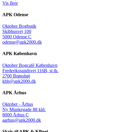
Vis flere
APK Odense
Oktober Bogbutik
Skibhusvej 100
5000 Odense C
odense@apk2000.dk
APK København
Oktober Bogcafé København
Frederikssundsvej 116B, st th.
2700 Brønshøj
kbh@apk2000.dk
APK Århus
Oktober - Århus
Ny Munkegade 88 kld.
8000 Århus C
aarhus@apk2000.dk
Skriv til APK & KPnet