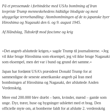
På et pressemøde i forbindelse med USAs bombning af Iran
lovpriste Trump menneskehedens hidtidige blodigste og mest
uhyggelige terrorhandling: Atombombningen af de to japanske byer
Hiroshima og Nagasaki den 6. og 9. august 1945.
Af Håndslag, Tidsskrift mod fascisme og krig
»Det angreb afsluttede krigen,« sagde Trump til journalisterne. »Jeg
vil ikke bruge Hiroshima som eksempel, jeg vil ikke bruge Nagasaki
som eksempel, men det var i bund og grund det samme.«
Japan har fordømt USA’s præsident Donald Trump for at
sammenligne de seneste amerikanske angreb på Iran med
bombningen af Hiroshima og Nagasaki, der afsluttede Anden
Verdenskrig.
Mere end 200.000 blev dræbt – børn, kvinder, mænd – gamle som
unge. Dyr, træer, huse og bygninger udslettet med et brag. Den
officielle myte om, at bomberne faldt for at afslutte 2. verdenskrig