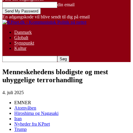
din email
En adgangskode vil blive sendt til dig på email
Danmark
Globalt
Synspunkt
Kultur
Menneskehedens blodigste og mest
uhyggelige terrorhandling
4. juli 2025
EMNER
Atomvåben
Hiroshima og Nagasaki
Iran
Nyheder fra KPnet
Trump