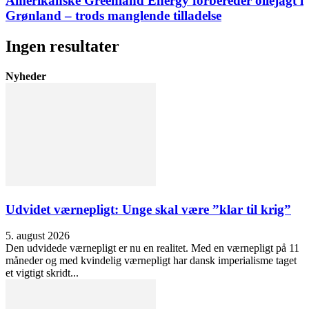
Amerikanske Greenland Energy forbereder oliejagt i
Grønland – trods manglende tilladelse
Ingen resultater
Nyheder
Udvidet værnepligt: Unge skal være ”klar til krig”
5. august 2026
Den udvidede værnepligt er nu en realitet. Med en værnepligt på 11
måneder og med kvindelig værnepligt har dansk imperialisme taget
et vigtigt skridt...