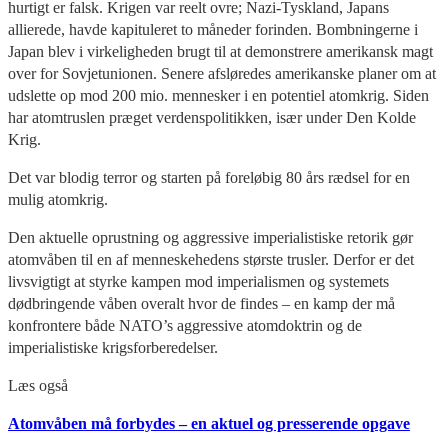
hurtigt er falsk. Krigen var reelt ovre; Nazi-Tyskland, Japans
allierede, havde kapituleret to måneder forinden. Bombningerne i
Japan blev i virkeligheden brugt til at demonstrere amerikansk magt
over for Sovjetunionen. Senere afsløredes amerikanske planer om at
udslette op mod 200 mio. mennesker i en potentiel atomkrig. Siden
har atomtruslen præget verdenspolitikken, især under Den Kolde
Krig.
Det var blodig terror og starten på foreløbig 80 års rædsel for en
mulig atomkrig.
Den aktuelle oprustning og aggressive imperialistiske retorik gør
atomvåben til en af menneskehedens største trusler. Derfor er det
livsvigtigt at styrke kampen mod imperialismen og systemets
dødbringende våben overalt hvor de findes – en kamp der må
konfrontere både NATO’s aggressive atomdoktrin og de
imperialistiske krigsforberedelser.
Læs også
Atomvåben må forbydes – en aktuel og presserende opgave