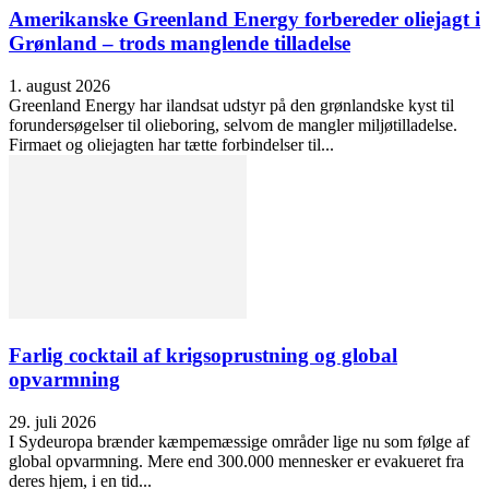
Amerikanske Greenland Energy forbereder oliejagt i
Grønland – trods manglende tilladelse
1. august 2026
Greenland Energy har ilandsat udstyr på den grønlandske kyst til
forundersøgelser til olieboring, selvom de mangler miljøtilladelse.
Firmaet og oliejagten har tætte forbindelser til...
Farlig cocktail af krigsoprustning og global
opvarmning
29. juli 2026
I Sydeuropa brænder kæmpemæssige områder lige nu som følge af
global opvarmning. Mere end 300.000 mennesker er evakueret fra
deres hjem, i en tid...