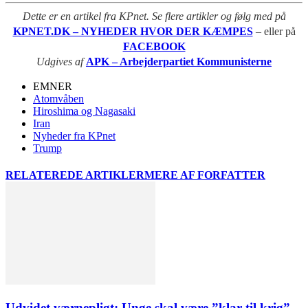
Dette er en artikel fra KPnet. Se flere artikler og følg med på
KPNET.DK – NYHEDER HVOR DER KÆMPES
– eller på
FACEBOOK
Udgives af
APK – Arbejderpartiet Kommunisterne
EMNER
Atomvåben
Hiroshima og Nagasaki
Iran
Nyheder fra KPnet
Trump
RELATEREDE ARTIKLER
MERE AF FORFATTER
Udvidet værnepligt: Unge skal være ”klar til krig”