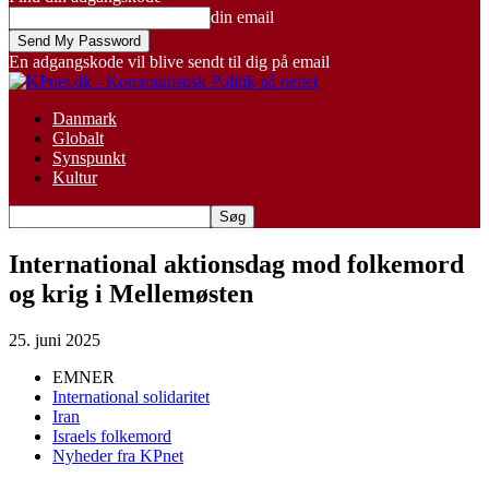
din email
En adgangskode vil blive sendt til dig på email
Danmark
Globalt
Synspunkt
Kultur
International aktionsdag mod folkemord
og krig i Mellemøsten
25. juni 2025
EMNER
International solidaritet
Iran
Israels folkemord
Nyheder fra KPnet