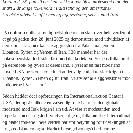
Lørdag d. 28. juni vil der i en række lande blive protesteret mod det
snart 2 år lange folkemord i Palæstina og den amerikansk –
israelske udvidelse af krigen og aggressioner, senest mod Iran.
”Vi opfordrer alle samvittighedsfulde mennesker over hele verden til
at gå på gaden den 28. juni 2025 og demonstrere mod udvidelsen af
den zionistisk-amerikanske aggression fra Palæstina gennem
Libanon, Syrien og Yemen til Iran. I 20 måneder har det
palæstinensiske folk stået fast mod det kollektive Vestens folkemord
på deres folk og tyveri af deres land. I lyset af en fast modstand
havde USA og zionisterne intet andet valg end at udvide krigen til
Libanon, Syrien, Yemen og nu Iran. Vi afviser alle aggressioner mod
nationerne i Vestasien.”
Sådan hedder det i opfordringen fra International Action Center i
USA, der også spillede en væsentlig rolle i at rejse den globale
modstand mod Irak-krigen i sin tid. At vise at modstanden mod
imperialismens krigsforbrydelser, krige og folkemord er international
og blandt folkene i hele verden har stor betydning for udviklingen af
krigsmodstanden og solidaritetsbevægelsen også herhjemme.