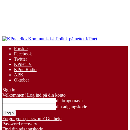
KPnet
Forside
Facebook
Twitter
KPnetTV
KPnetRadio
APK
Oktober
Sign in
Velkommen! Log ind på din konto
dit brugernavn
din adgangskode
Forgot your password? Get help
Password recovery
Find din adgangskode