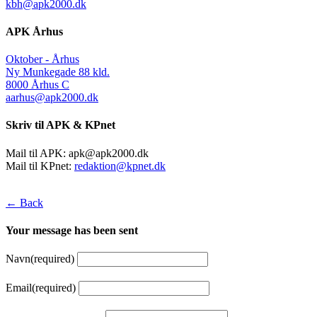
kbh@apk2000.dk
APK Århus
Oktober - Århus
Ny Munkegade 88 kld.
8000 Århus C
aarhus@apk2000.dk
Skriv til APK & KPnet
Mail til APK:
apk@apk2000.dk
Mail til KPnet:
redaktion@kpnet.dk
← Back
Your message has been sent
Navn
(required)
Email
(required)