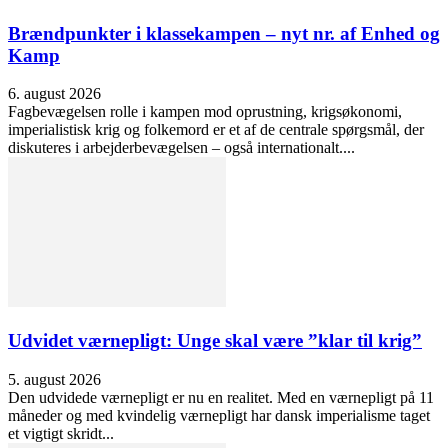
Brændpunkter i klassekampen – nyt nr. af Enhed og
Kamp
6. august 2026
Fagbevægelsen rolle i kampen mod oprustning, krigsøkonomi,
imperialistisk krig og folkemord er et af de centrale spørgsmål, der
diskuteres i arbejderbevægelsen – også internationalt....
Udvidet værnepligt: Unge skal være ”klar til krig”
5. august 2026
Den udvidede værnepligt er nu en realitet. Med en værnepligt på 11
måneder og med kvindelig værnepligt har dansk imperialisme taget
et vigtigt skridt...