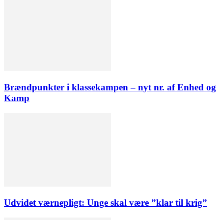
Brændpunkter i klassekampen – nyt nr. af Enhed og
Kamp
Udvidet værnepligt: Unge skal være ”klar til krig”