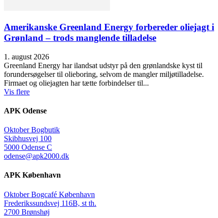
Amerikanske Greenland Energy forbereder oliejagt i
Grønland – trods manglende tilladelse
1. august 2026
Greenland Energy har ilandsat udstyr på den grønlandske kyst til
forundersøgelser til olieboring, selvom de mangler miljøtilladelse.
Firmaet og oliejagten har tætte forbindelser til...
Vis flere
APK Odense
Oktober Bogbutik
Skibhusvej 100
5000 Odense C
odense@apk2000.dk
APK København
Oktober Bogcafé København
Frederikssundsvej 116B, st th.
2700 Brønshøj