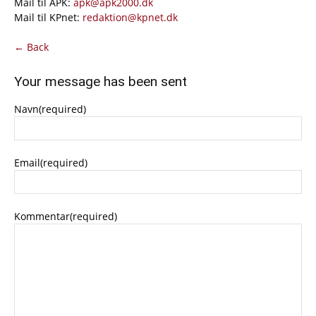
Mail til APK:
apk@apk2000.dk
Mail til KPnet:
redaktion@kpnet.dk
← Back
Your message has been sent
Navn
(required)
Email
(required)
Kommentar
(required)