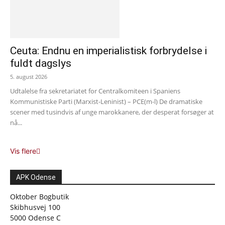
Ceuta: Endnu en imperialistisk forbrydelse i
fuldt dagslys
5. august 2026
Udtalelse fra sekretariatet for Centralkomiteen i Spaniens
Kommunistiske Parti (Marxist-Leninist) – PCE(m-l) De dramatiske
scener med tusindvis af unge marokkanere, der desperat forsøger at
nå...
Vis flere
APK Odense
Oktober Bogbutik
Skibhusvej 100
5000 Odense C