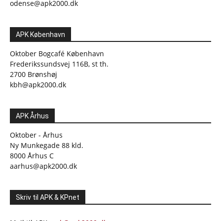
odense@apk2000.dk
APK København
Oktober Bogcafé København
Frederikssundsvej 116B, st th.
2700 Brønshøj
kbh@apk2000.dk
APK Århus
Oktober - Århus
Ny Munkegade 88 kld.
8000 Århus C
aarhus@apk2000.dk
Skriv til APK & KPnet