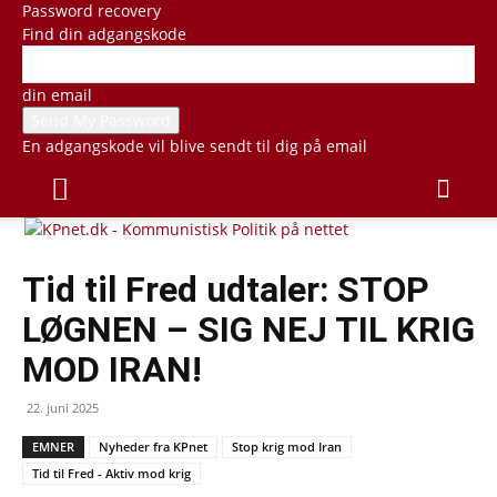
Password recovery
Find din adgangskode
din email
En adgangskode vil blive sendt til dig på email
Tid til Fred udtaler: STOP
LØGNEN – SIG NEJ TIL KRIG
MOD IRAN!
22. juni 2025
EMNER
Nyheder fra KPnet
Stop krig mod Iran
Tid til Fred - Aktiv mod krig