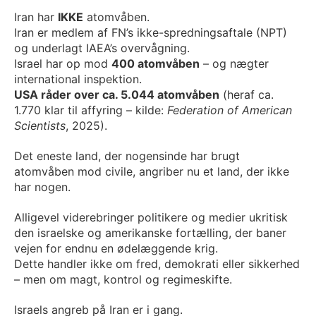
Iran har
IKKE
atomvåben.
Iran er medlem af FN’s ikke-spredningsaftale (NPT)
og underlagt IAEA’s overvågning.
Israel har op mod
400 atomvåben
– og nægter
international inspektion.
USA råder over ca. 5.044 atomvåben
(heraf ca.
1.770 klar til affyring – kilde:
Federation of American
Scientists
, 2025).
Det eneste land, der nogensinde har brugt
atomvåben mod civile, angriber nu et land, der ikke
har nogen.
Alligevel viderebringer politikere og medier ukritisk
den israelske og amerikanske fortælling, der baner
vejen for endnu en ødelæggende krig.
Dette handler ikke om fred, demokrati eller sikkerhed
– men om magt, kontrol og regimeskifte.
Israels angreb på Iran er i gang.