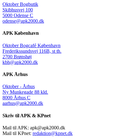
Oktober Bogbutik
Skibhusvej 100
5000 Odense C
odense@apk2000.dk
APK København
Oktober Bogcafé København
Frederikssundsvej 116B, st th.
2700 Brønshøj
kbh@apk2000.dk
APK Århus
Oktober - Århus
Ny Munkegade 88 kld.
8000 Århus C
aarhus@apk2000.dk
Skriv til APK & KPnet
Mail til APK:
apk@apk2000.dk
Mail til KPnet:
redaktion@kpnet.dk