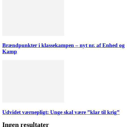
Brændpunkter i klassekampen – nyt nr. af Enhed og
Kamp
Udvidet værnepligt: Unge skal være ”klar til krig”
Ingen resultater