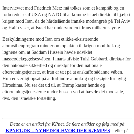
Interviewet med Friedrich Merz må tolkes som et kampråb og en
forberedelse af USA og NATO til at komme Israel direkte til hjælp i
krigen mod Iran, da de hårdtslående iranske modangreb på Tel Aviv
og Haifa viser, at Israel har undervurderet Irans militære styrke.
Beskyldningerne mod Iran om et ikke-eksisterende
atomvåbenprogram minder om optakten til krigen mod Irak og
løgnene om, at Saddam Hussein havde udviklet
masseødelæggelsesvåben. I marts afviste Tulsi Gabbard, direktør for
den nationale sikkerhed og direktør for den nationale
efterretningstjeneste, at Iran er tæt på at anskaffe sådanne våben.
Hun er særligt opsat på at forhindre atomkrig og besøgte for nylig
Hiroshima. Nu ser det ud til, at Trump kaster hende og
efterretningstjenesterne under bussen ved at hævde det modsatte,
dvs. den israelske fortælling.
Dette er en artikel fra KPnet. Se flere artikler og følg med på
KPNET.DK – NYHEDER HVOR DER KÆMPES
– eller på