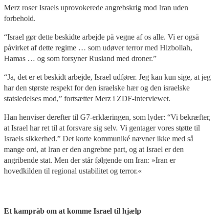
Merz roser Israels uprovokerede angrebskrig mod Iran uden
forbehold.
“Israel gør dette beskidte arbejde på vegne af os alle. Vi er også
påvirket af dette regime … som udøver terror med Hizbollah,
Hamas … og som forsyner Rusland med droner.”
“Ja, det er et beskidt arbejde, Israel udfører. Jeg kan kun sige, at jeg
har den største respekt for den israelske hær og den israelske
statsledelses mod,” fortsætter Merz i ZDF-interviewet.
Han henviser derefter til G7-erklæringen, som lyder: “Vi bekræfter,
at Israel har ret til at forsvare sig selv. Vi gentager vores støtte til
Israels sikkerhed.” Det korte kommuniké nævner ikke med så
mange ord, at Iran er den angrebne part, og at Israel er den
angribende stat. Men der står følgende om Iran: »Iran er
hovedkilden til regional ustabilitet og terror.«
Et kampråb om at komme Israel til hjælp