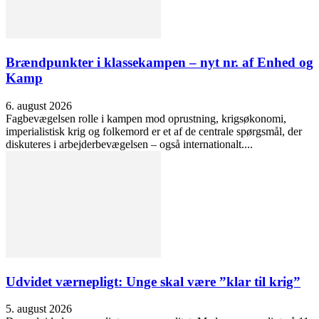
Brændpunkter i klassekampen – nyt nr. af Enhed og
Kamp
6. august 2026
Fagbevægelsen rolle i kampen mod oprustning, krigsøkonomi,
imperialistisk krig og folkemord er et af de centrale spørgsmål, der
diskuteres i arbejderbevægelsen – også internationalt....
Udvidet værnepligt: Unge skal være ”klar til krig”
5. august 2026