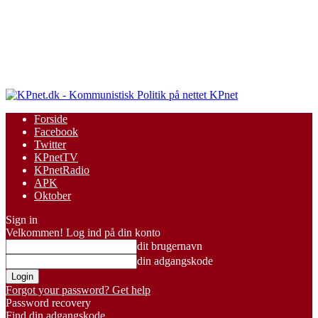
KPnet
Forside
Facebook
Twitter
KPnetTV
KPnetRadio
APK
Oktober
Sign in
Velkommen! Log ind på din konto
dit brugernavn
din adgangskode
Forgot your password? Get help
Password recovery
Find din adgangskode