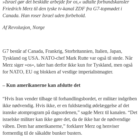
»Israel gør det beskidte arbejde for os,« udtalte forbundskansler
Friedrich Merz til den tyske tv-kanal ZDF fra G7-topmødet i
Canada. Han roser Israel uden forbehold.
Af Revolusjon, Norge
G7 består af Canada, Frankrig, Storbritannien, Italien, Japan,
Tyskland og USA. NATO-chef Mark Rutte var også til stede. Når
Merz siger »os«, taler han derfor ikke kun for Tyskland, men også
for NATO, EU og blokken af vestlige imperialistmagter.
– Kun amerikanerne kan afslutte det
“Hvis Iran vender tilbage til forhandlingsbordet, er militær indgriben
ikke nødvendig. Hvis ikke, er en fuldstændig ødelæggelse af det
iranske atomprogram på dagsordenen,” sagde Merz til kanalen. “Det
israelske militær kan ikke gøre det, da de ikke har de nødvendige
våben. Dem har amerikanerne,” forklarer Merz og henviser
formentlig til de såkaldte bunker busters.