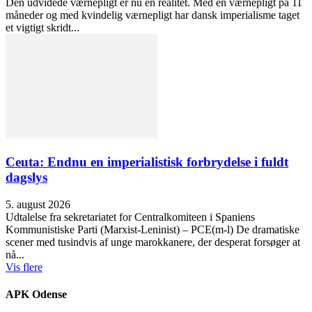
Den udvidede værnepligt er nu en realitet. Med en værnepligt på 11
måneder og med kvindelig værnepligt har dansk imperialisme taget
et vigtigt skridt...
Ceuta: Endnu en imperialistisk forbrydelse i fuldt
dagslys
5. august 2026
Udtalelse fra sekretariatet for Centralkomiteen i Spaniens
Kommunistiske Parti (Marxist-Leninist) – PCE(m-l) De dramatiske
scener med tusindvis af unge marokkanere, der desperat forsøger at
nå...
Vis flere
APK Odense