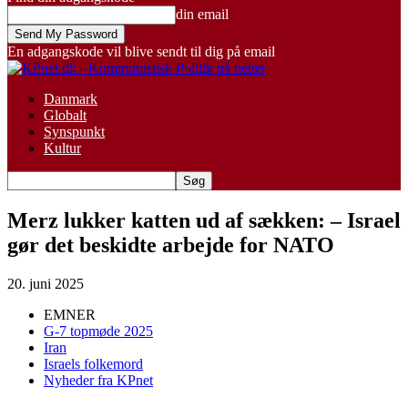
din email
En adgangskode vil blive sendt til dig på email
Danmark
Globalt
Synspunkt
Kultur
Merz lukker katten ud af sækken: – Israel
gør det beskidte arbejde for NATO
20. juni 2025
EMNER
G-7 topmøde 2025
Iran
Israels folkemord
Nyheder fra KPnet