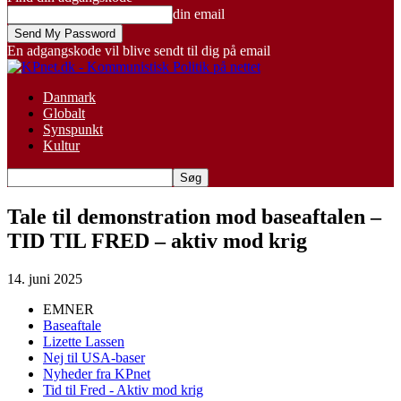
din email
En adgangskode vil blive sendt til dig på email
Danmark
Globalt
Synspunkt
Kultur
Tale til demonstration mod baseaftalen –
TID TIL FRED – aktiv mod krig
14. juni 2025
EMNER
Baseaftale
Lizette Lassen
Nej til USA-baser
Nyheder fra KPnet
Tid til Fred - Aktiv mod krig