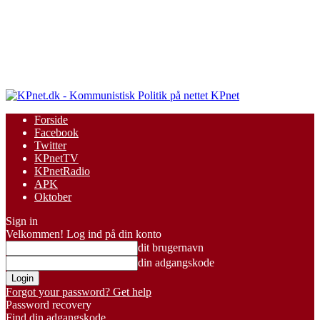
KPnet
Forside
Facebook
Twitter
KPnetTV
KPnetRadio
APK
Oktober
Sign in
Velkommen! Log ind på din konto
dit brugernavn
din adgangskode
Forgot your password? Get help
Password recovery
Find din adgangskode