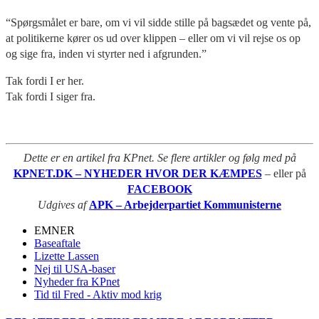
“Spørgsmålet er bare, om vi vil sidde stille på bagsædet og vente på,
at politikerne kører os ud over klippen – eller om vi vil rejse os op
og sige fra, inden vi styrter ned i afgrunden.”
Tak fordi I er her.
Tak fordi I siger fra.
Dette er en artikel fra KPnet. Se flere artikler og følg med på
KPNET.DK – NYHEDER HVOR DER KÆMPES
– eller på
FACEBOOK
Udgives af
APK – Arbejderpartiet Kommunisterne
EMNER
Baseaftale
Lizette Lassen
Nej til USA-baser
Nyheder fra KPnet
Tid til Fred - Aktiv mod krig