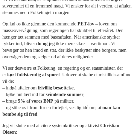
suverænitet til en fremmed magt. Vi ønsker for alt i verden, at aftalen
stemmes ned i Folketinget i morgen.
Og lad os ikke glemme den kommende
PET-lov
– loven om
masseovervågning, som regeringen har skubbet til efteråret. Den
hænger tæt sammen med baseaftalen. Når amerikanske styrker
rykker ind, bliver
du og jeg
ikke mere sikre – tværtimod. Vi
bevæger os hen imod en stat, der ikke beskytter sine borgere, men
overvåger dem og sælger ud af deres rettigheder.
Vi ser desværre et Folketing, en regering og en statsminister, der
er
kørt fuldstændig af sporet
. Udover at skabe et mistillidssamfund
vil de:
– indgå aftaler om
frivillig besættelse
,
– købe militært ind for
svimlende summer
,
– bruge
5% af vores BNP
på militær,
– og stille os i front for en forfejlet, vestlig idé om, at
man kan
bombe sig til fred
.
Jeg vil slutte med at citere systemkritiker og aktivist
Christian
Olesen
: