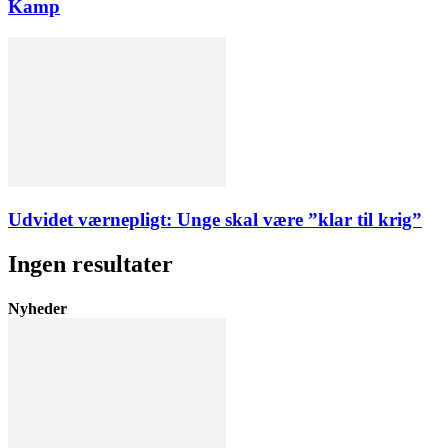
Kamp
Udvidet værnepligt: Unge skal være ”klar til krig”
Ingen resultater
Nyheder