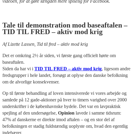
videoen, for at gøre længden mere spiselig for Facebook.
Tale til demonstration mod baseaftalen –
TID TIL FRED – aktiv mod krig
Af Lizette Lassen, Tid til fred – aktiv mod krig
Det er omkring 2½ år siden, vi første gang officielt hørte om
baseaftalen.
Siden da har vi i
TID TIL FRED – aktiv mod krig
, ligesom andre
fredsgrupper i hele landet, forsøgt at oplyse den danske befolkning
om de alvorlige konsekvenser.
Op til første behandling af loven intensiverede vi vores arbejde og
samlede på 12 gade-aktioner på hver to timers varighed over 2000
underskrifter i de københavnske bydele. Det var en lavpraktisk
spejling af den undersøgelse,
Opinion
lavede i samme tidsrum:
47% af danskerne er direkte imod aftalen – og en stor del af
befolkningen er stadig fuldstændig uoplyste om, hvad den egentlig
indebærer.