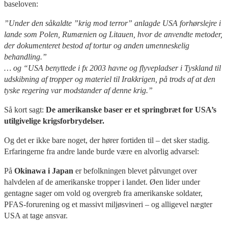
baseloven:
”Under den såkaldte ”krig mod terror” anlagde USA forhørslejre i
lande som Polen, Rumænien og Litauen, hvor de anvendte metoder,
der dokumenteret bestod af tortur og anden umenneskelig
behandling.”
… og “USA benyttede i fx 2003 havne og flyvepladser i Tyskland til
udskibning af tropper og materiel til Irakkrigen, på trods af at den
tyske regering var modstander af denne krig.”
Så kort sagt:
De amerikanske baser er et springbræt for USA’s
utilgivelige krigsforbrydelser.
Og det er ikke bare noget, der hører fortiden til – det sker stadig.
Erfaringerne fra andre lande burde være en alvorlig advarsel:
På
Okinawa i Japan
er befolkningen blevet påtvunget over
halvdelen af de amerikanske tropper i landet. Øen lider under
gentagne sager om vold og overgreb fra amerikanske soldater,
PFAS-forurening og et massivt miljøsvineri – og alligevel nægter
USA at tage ansvar.