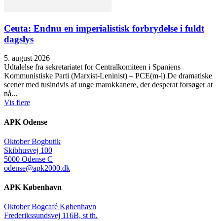
Ceuta: Endnu en imperialistisk forbrydelse i fuldt
dagslys
5. august 2026
Udtalelse fra sekretariatet for Centralkomiteen i Spaniens
Kommunistiske Parti (Marxist-Leninist) – PCE(m-l) De dramatiske
scener med tusindvis af unge marokkanere, der desperat forsøger at
nå...
Vis flere
APK Odense
Oktober Bogbutik
Skibhusvej 100
5000 Odense C
odense@apk2000.dk
APK København
Oktober Bogcafé København
Frederikssundsvej 116B, st th.