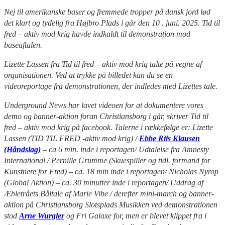
Nej til amerikanske baser og fremmede tropper på dansk jord lød
det klart og tydelig fra Højbro Plads i går den 10 . juni. 2025. Tid til
fred – aktiv mod krig havde indkaldt til demonstration mod
baseaftalen.
Lizette Lassen fra Tid til fred – aktiv mod krig talte på vegne af
organisationen. Ved at trykke på billedet kan du se en
videoreportage fra demonstrationen, der indledes med Lizettes tale.
Underground News har lavet videoen for at dokumentere vores
demo og banner-aktion foran Christiansborg i går, skriver Tid til
fred – aktiv mod krig på facebook. Talerne i rækkefølge er: Lizette
Lassen (TID TIL FRED -aktiv mod krig) /
Ebbe Riis Klausen
(Håndslag)
– ca 6 min. inde i reportagen/ Udtalelse fra Amnesty
International / Pernille Grumme (Skuespiller og tidl. formand for
Kunstnere for Fred) – ca. 18 min inde i reportagen/ Nicholas Nyrop
(Global Aktion) – ca. 30 minutter inde i reportagen/ Uddrag af
Æbletråets Båltale af Marie Vibe / derefter mini-march og banner-
aktion på Christiansborg Slotsplads Musikken ved demonstrationen
stod
Arne Wurgler
og Fri Galaxe for, men er blevet klippet fra i