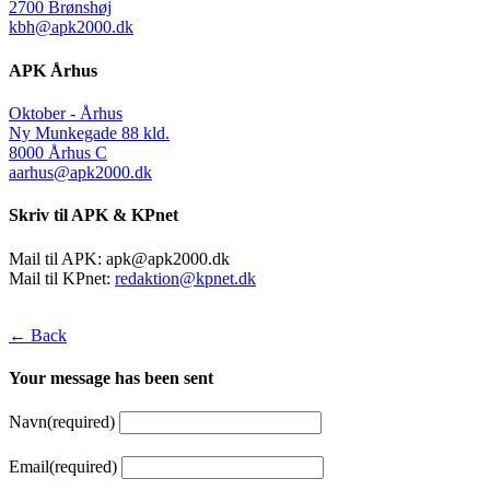
2700 Brønshøj
kbh@apk2000.dk
APK Århus
Oktober - Århus
Ny Munkegade 88 kld.
8000 Århus C
aarhus@apk2000.dk
Skriv til APK & KPnet
Mail til APK:
apk@apk2000.dk
Mail til KPnet:
redaktion@kpnet.dk
← Back
Your message has been sent
Navn
(required)
Email
(required)