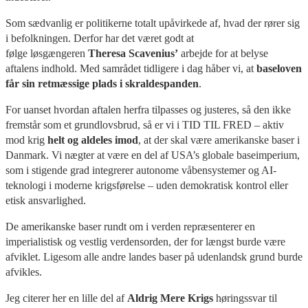
Som sædvanlig er politikerne totalt upåvirkede af, hvad der rører sig
i befolkningen. Derfor har det været godt at
følge løsgængeren
Theresa Scavenius’
arbejde for at belyse
aftalens indhold. Med samrådet tidligere i dag håber vi, at
baseloven
får sin retmæssige plads i skraldespanden
.
For uanset hvordan aftalen herfra tilpasses og justeres, så den ikke
fremstår som et grundlovsbrud, så er vi i TID TIL FRED – aktiv
mod krig
helt og aldeles imod
, at der skal være amerikanske baser i
Danmark. Vi nægter at være en del af USA’s globale baseimperium,
som i stigende grad integrerer autonome våbensystemer og AI-
teknologi i moderne krigsførelse – uden demokratisk kontrol eller
etisk ansvarlighed.
De amerikanske baser rundt om i verden repræsenterer en
imperialistisk og vestlig verdensorden, der for længst burde være
afviklet. Ligesom alle andre landes baser på udenlandsk grund burde
afvikles.
Jeg citerer her en lille del af
Aldrig Mere Krigs
høringssvar til