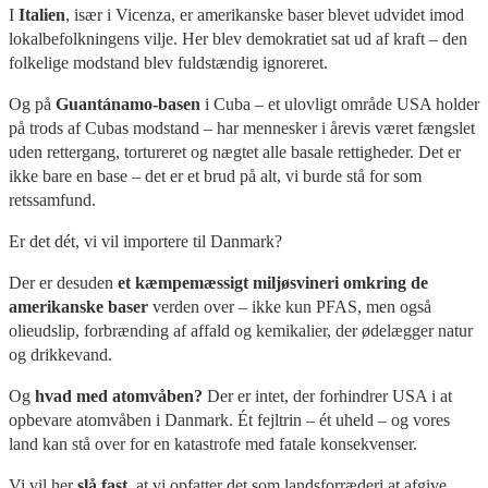
I
Italien
, især i Vicenza, er amerikanske baser blevet udvidet imod
lokalbefolkningens vilje. Her blev demokratiet sat ud af kraft – den
folkelige modstand blev fuldstændig ignoreret.
Og på
Guantánamo-basen
i Cuba – et ulovligt område USA holder
på trods af Cubas modstand – har mennesker i årevis været fængslet
uden rettergang, tortureret og nægtet alle basale rettigheder. Det er
ikke bare en base – det er et brud på alt, vi burde stå for som
retssamfund.
Er det dét, vi vil importere til Danmark?
Der er desuden
et kæmpemæssigt miljøsvineri omkring de
amerikanske baser
verden over – ikke kun PFAS, men også
olieudslip, forbrænding af affald og kemikalier, der ødelægger natur
og drikkevand.
Og
hvad med atomvåben?
Der er intet, der forhindrer USA i at
opbevare atomvåben i Danmark. Ét fejltrin – ét uheld – og vores
land kan stå over for en katastrofe med fatale konsekvenser.
Vi vil her
slå fast
, at vi opfatter det som landsforræderi at afgive