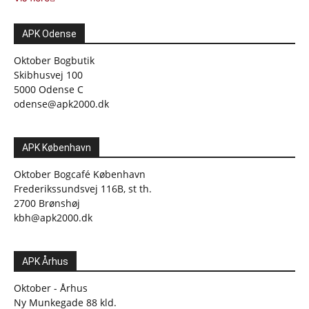
APK Odense
Oktober Bogbutik
Skibhusvej 100
5000 Odense C
odense@apk2000.dk
APK København
Oktober Bogcafé København
Frederikssundsvej 116B, st th.
2700 Brønshøj
kbh@apk2000.dk
APK Århus
Oktober - Århus
Ny Munkegade 88 kld.