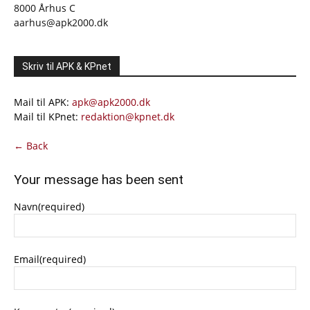
8000 Århus C
aarhus@apk2000.dk
Skriv til APK & KPnet
Mail til APK:
apk@apk2000.dk
Mail til KPnet:
redaktion@kpnet.dk
← Back
Your message has been sent
Navn
(required)
Email
(required)