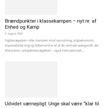
Brændpunkter i klassekampen – nyt nr. af
Enhed og Kamp
6. august 2026
Fagbevægelsen rolle i kampen mod oprustning, krigsøkonomi,
imperialistisk krig og folkemord er et af de centrale spørgsmål, der
diskuteres i arbejderbevægelsen – også internationalt....
Udvidet værnepligt: Unge skal være ”klar til