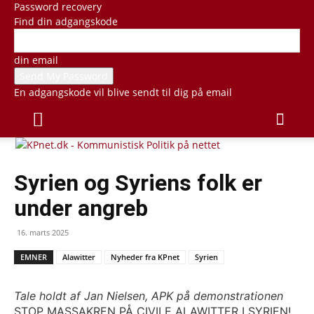
Password recovery
Find din adgangskode
din email
En adgangskode vil blive sendt til dig på email
Syrien og Syriens folk er
under angreb
16. marts 2025
EMNER
Alawitter
Nyheder fra KPnet
Syrien
Tale holdt af Jan Nielsen, APK på demonstrationen
STOP MASSAKREN PÅ CIVILE ALAWITTER I SYRIEN!