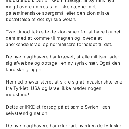
modstanden. Det er ikke tilfældigt, at Syriens nye
magthavere i deres taler ikke nævner det
palæstinensiske spørgsmål eller den zionistiske
besættelse af det syriske Golan.
Tværtimod takkede de zionismen for at have hjulpet
dem med at komme til magten og lovede at
anerkende Israel og normalisere forholdet til det.
De nye magthavere har krævet, at alle militser lader
sig afvæbne og optage i en ny syrisk hær. Også den
kurdiske gruppe.
Hermed prøver styret at sikre sig at invasionshærene
fra Tyrkiet, USA og Israel ikke møder nogen
modstand!
Dette er IKKE et forsøg på at samle Syrien i een
selvstændig nation!
De nye magthavere har ikke rørt hverken de tyrkiske