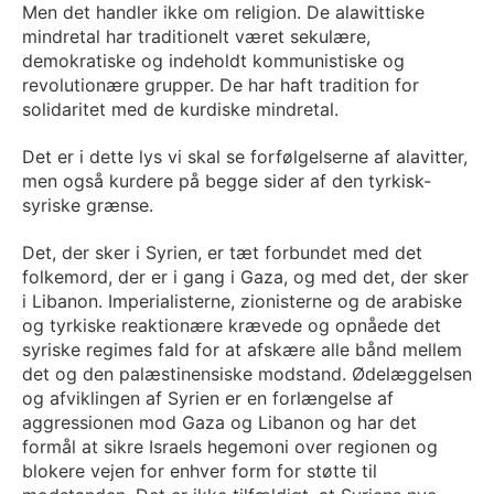
Men det handler ikke om religion. De alawittiske
mindretal har traditionelt været sekulære,
demokratiske og indeholdt kommunistiske og
revolutionære grupper. De har haft tradition for
solidaritet med de kurdiske mindretal.
Det er i dette lys vi skal se forfølgelserne af alavitter,
men også kurdere på begge sider af den tyrkisk-
syriske grænse.
Det, der sker i Syrien, er tæt forbundet med det
folkemord, der er i gang i Gaza, og med det, der sker
i Libanon. Imperialisterne, zionisterne og de arabiske
og tyrkiske reaktionære krævede og opnåede det
syriske regimes fald for at afskære alle bånd mellem
det og den palæstinensiske modstand. Ødelæggelsen
og afviklingen af Syrien er en forlængelse af
aggressionen mod Gaza og Libanon og har det
formål at sikre Israels hegemoni over regionen og
blokere vejen for enhver form for støtte til