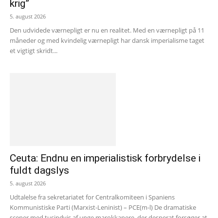
krig”
5. august 2026
Den udvidede værnepligt er nu en realitet. Med en værnepligt på 11
måneder og med kvindelig værnepligt har dansk imperialisme taget
et vigtigt skridt...
Ceuta: Endnu en imperialistisk forbrydelse i
fuldt dagslys
5. august 2026
Udtalelse fra sekretariatet for Centralkomiteen i Spaniens
Kommunistiske Parti (Marxist-Leninist) – PCE(m-l) De dramatiske
scener med tusindvis af unge marokkanere, der desperat forsøger at