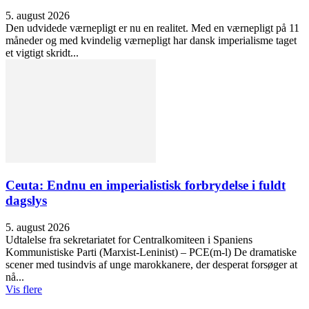
5. august 2026
Den udvidede værnepligt er nu en realitet. Med en værnepligt på 11
måneder og med kvindelig værnepligt har dansk imperialisme taget
et vigtigt skridt...
Ceuta: Endnu en imperialistisk forbrydelse i fuldt
dagslys
5. august 2026
Udtalelse fra sekretariatet for Centralkomiteen i Spaniens
Kommunistiske Parti (Marxist-Leninist) – PCE(m-l) De dramatiske
scener med tusindvis af unge marokkanere, der desperat forsøger at
nå...
Vis flere