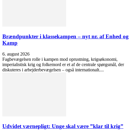
Brændpunkter i klassekampen – nyt nr. af Enhed og
Kamp
6. august 2026
Fagbevægelsen rolle i kampen mod oprustning, krigsøkonomi,
imperialistisk krig og folkemord er et af de centrale spørgsmål, der
diskuteres i arbejderbevægelsen – også internationalt....
Udvidet værnepligt: Unge skal være ”klar til krig”