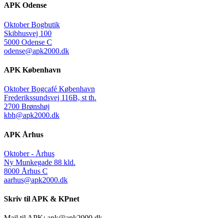
APK Odense
Oktober Bogbutik
Skibhusvej 100
5000 Odense C
odense@apk2000.dk
APK København
Oktober Bogcafé København
Frederikssundsvej 116B, st th.
2700 Brønshøj
kbh@apk2000.dk
APK Århus
Oktober - Århus
Ny Munkegade 88 kld.
8000 Århus C
aarhus@apk2000.dk
Skriv til APK & KPnet
Mail til APK:
apk@apk2000.dk