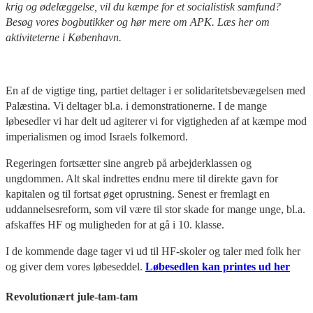
krig og ødelæggelse, vil du kæmpe for et socialistisk samfund?
Besøg vores bogbutikker og hør mere om APK. Læs her om
aktiviteterne i København.
En af de vigtige ting, partiet deltager i er solidaritetsbevægelsen med
Palæstina. Vi deltager bl.a. i demonstrationerne. I de mange
løbesedler vi har delt ud agiterer vi for vigtigheden af at kæmpe mod
imperialismen og imod Israels folkemord.
Regeringen fortsætter sine angreb på arbejderklassen og
ungdommen. Alt skal indrettes endnu mere til direkte gavn for
kapitalen og til fortsat øget oprustning. Senest er fremlagt en
uddannelsesreform, som vil være til stor skade for mange unge, bl.a.
afskaffes HF og muligheden for at gå i 10. klasse.
I de kommende dage tager vi ud til HF-skoler og taler med folk her
og giver dem vores løbeseddel.
Løbesedlen kan printes ud her
Revolutionært jule-tam-tam