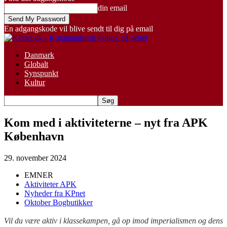
din email
En adgangskode vil blive sendt til dig på email
Danmark
Globalt
Synspunkt
Kultur
Kom med i aktiviteterne – nyt fra APK
København
29. november 2024
EMNER
Aktiviteter APK
Nyheder fra KPnet
Oktober Bogbutikker
Vil du være aktiv i klassekampen, gå op imod imperialismen og dens