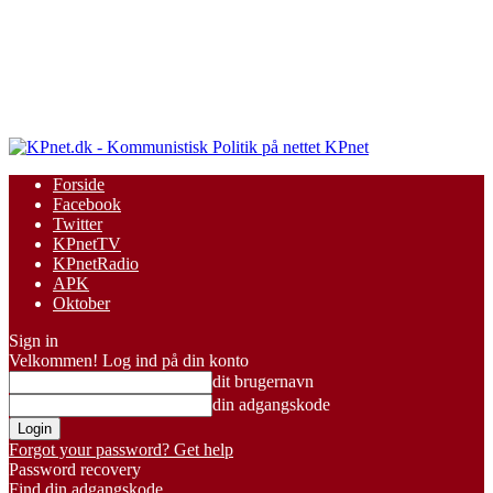
KPnet
Forside
Facebook
Twitter
KPnetTV
KPnetRadio
APK
Oktober
Sign in
Velkommen! Log ind på din konto
dit brugernavn
din adgangskode
Forgot your password? Get help
Password recovery
Find din adgangskode