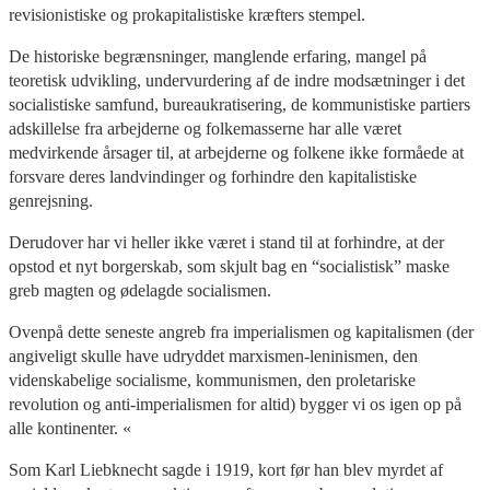
revisionistiske og prokapitalistiske kræfters stempel.
De historiske begrænsninger, manglende erfaring, mangel på
teoretisk udvikling, undervurdering af de indre modsætninger i det
socialistiske samfund, bureaukratisering, de kommunistiske partiers
adskillelse fra arbejderne og folkemasserne har alle været
medvirkende årsager til, at arbejderne og folkene ikke formåede at
forsvare deres landvindinger og forhindre den kapitalistiske
genrejsning.
Derudover har vi heller ikke været i stand til at forhindre, at der
opstod et nyt borgerskab, som skjult bag en “socialistisk” maske
greb magten og ødelagde socialismen.
Ovenpå dette seneste angreb fra imperialismen og kapitalismen (der
angiveligt skulle have udryddet marxismen-leninismen, den
videnskabelige socialisme, kommunismen, den proletariske
revolution og anti-imperialismen for altid) bygger vi os igen op på
alle kontinenter. «
Som Karl Liebknecht sagde i 1919, kort før han blev myrdet af