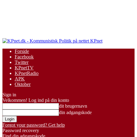
KPnet
Forside
Facebook
Twitter
KPnetTV
KPnetRadio
APK
Oktober
Sign in
Velkommen! Log ind på din konto
dit brugernavn
din adgangskode
Forgot your password? Get help
Password recovery
Find din adgangskode