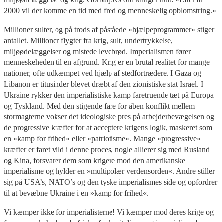
2000 vil der komme en tid med fred og menneskelig opblomstring.«
Millioner sulter, og på trods af påståede »hjælpeprogrammer« stiger
antallet. Millioner flygter fra krig, sult, undertrykkelse,
miljøødelæggelser og mistede levebrød. Imperialismen fører
menneskeheden til en afgrund. Krig er en brutal realitet for mange
nationer, ofte udkæmpet ved hjælp af stedfortrædere. I Gaza og
Libanon er titusinder blevet dræbt af den zionistiske stat Israel. I
Ukraine rykker den imperialistiske kamp faretruende tæt på Europa
og Tyskland. Med den stigende fare for åben konflikt mellem
stormagterne vokser det ideologiske pres på arbejderbevægelsen og
de progressive kræfter for at acceptere krigens logik, maskeret som
en »kamp for frihed« eller »patriotisme«. Mange »progressive«
kræfter er faret vild i denne proces, nogle allierer sig med Rusland
og Kina, forsvarer dem som krigere mod den amerikanske
imperialisme og hylder en »multipolær verdensorden«. Andre stiller
sig på USA’s, NATO’s og den tyske imperialismes side og opfordrer
til at bevæbne Ukraine i en »kamp for frihed«.
Vi kæmper ikke for imperialisterne! Vi kæmper mod deres krige og