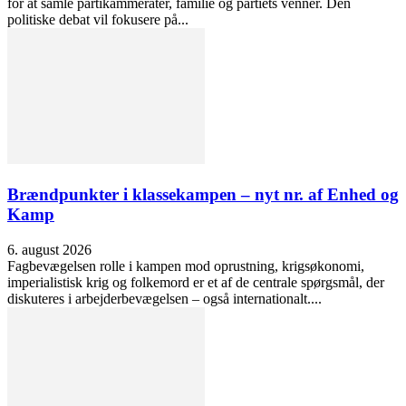
for at samle partikammerater, familie og partiets venner. Den
politiske debat vil fokusere på...
Brændpunkter i klassekampen – nyt nr. af Enhed og
Kamp
6. august 2026
Fagbevægelsen rolle i kampen mod oprustning, krigsøkonomi,
imperialistisk krig og folkemord er et af de centrale spørgsmål, der
diskuteres i arbejderbevægelsen – også internationalt....