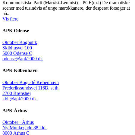
Kommunistiske Parti (Marxist-Leninist) – PCE(m-l) De dramatiske
scener med tusindvis af unge marokkanere, der desperat forsøger at
nå...
Vis flere
APK Odense
Oktober Bogbutik
Skibhusvej 100
5000 Odense C
odense@apk2000.dk
APK København
Oktober Bogcafé København
Frederikssundsvej 116B, st th.
2700 Brønshøj
kbh@apk2000.dk
APK Århus
Oktober - Århus
Ny Munkegade 88 kld.
8000 Århus C