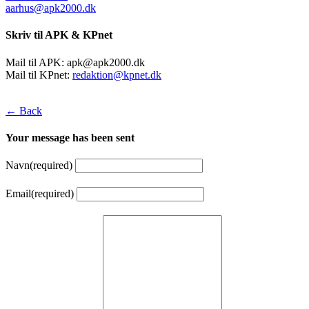
aarhus@apk2000.dk
Skriv til APK & KPnet
Mail til APK:
apk@apk2000.dk
Mail til KPnet:
redaktion@kpnet.dk
← Back
Your message has been sent
Navn
(required)
Email
(required)