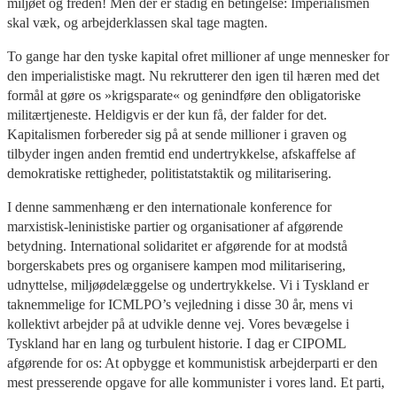
miljøet og freden! Men der er stadig en betingelse: Imperialismen
skal væk, og arbejderklassen skal tage magten.
To gange har den tyske kapital ofret millioner af unge mennesker for
den imperialistiske magt. Nu rekrutterer den igen til hæren med det
formål at gøre os »krigsparate« og genindføre den obligatoriske
militærtjeneste. Heldigvis er der kun få, der falder for det.
Kapitalismen forbereder sig på at sende millioner i graven og
tilbyder ingen anden fremtid end undertrykkelse, afskaffelse af
demokratiske rettigheder, politistatstaktik og militarisering.
I denne sammenhæng er den internationale konference for
marxistisk-leninistiske partier og organisationer af afgørende
betydning. International solidaritet er afgørende for at modstå
borgerskabets pres og organisere kampen mod militarisering,
udnyttelse, miljøødelæggelse og undertrykkelse. Vi i Tyskland er
taknemmelige for ICMLPO’s vejledning i disse 30 år, mens vi
kollektivt arbejder på at udvikle denne vej. Vores bevægelse i
Tyskland har en lang og turbulent historie. I dag er CIPOML
afgørende for os: At opbygge et kommunistisk arbejderparti er den
mest presserende opgave for alle kommunister i vores land. Et parti,