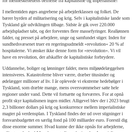
for menneskehedens befrielse fra kapitalisme og imperialisme!
I mellemtiden øges angrebene på arbejderklassen og folket. De
bærer byrden af militarisering og krig. Selv i kapitalistiske lande som
Tyskland går udviklingen tilbage. Sidste år gik over 220.000
arbejdspladser tabt, og der forventes flere massefyringer. Reallønnen
falder, og presset på arbejdere, unge og samfundet stiger. Inden for
sundhedsvæsenet truer en regeringsudmeldt »revolution« 20 % af
hospitalerne. Vi ønsker ikke denne form for »revolution«. Vi vil
have en revolution, der afskaffer de kapitalistiske forbrydere.
Uddannelse, boliger og lønninger falder, mens miljøødelæggelsen
intensiveres. Katastroferne bliver værre, dræber titusinder og
ødelægger millioner af liv. I år oplevede vi ekstreme hedebølger i
Tyskland, som dræbte mange, mens oversvømmelser satte hele
regioner under vand. Dette vil fortsætte og forværres. For at opnå
profit skyr kapitalismen ingen midler. Alligevel blev der i 2023 brugt
2,3 billioner dollars på krig og konkurrence mellem imperialistiske
magter på verdensplan. I Tyskland findes der ud over stigninger i
forsvarsbudgettet en særlig fond på 100 milliarder euro. Forestil dig
disse enorme summer. Hvad kunne der ikke opnås for arbejderne,