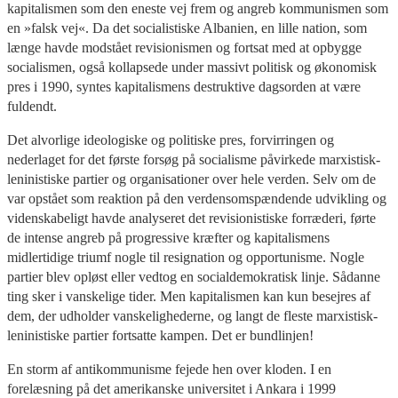
kapitalismen som den eneste vej frem og angreb kommunismen som
en »falsk vej«. Da det socialistiske Albanien, en lille nation, som
længe havde modstået revisionismen og fortsat med at opbygge
socialismen, også kollapsede under massivt politisk og økonomisk
pres i 1990, syntes kapitalismens destruktive dagsorden at være
fuldendt.
Det alvorlige ideologiske og politiske pres, forvirringen og
nederlaget for det første forsøg på socialisme påvirkede marxistisk-
leninistiske partier og organisationer over hele verden. Selv om de
var opstået som reaktion på den verdensomspændende udvikling og
videnskabeligt havde analyseret det revisionistiske forræderi, førte
de intense angreb på progressive kræfter og kapitalismens
midlertidige triumf nogle til resignation og opportunisme. Nogle
partier blev opløst eller vedtog en socialdemokratisk linje. Sådanne
ting sker i vanskelige tider. Men kapitalismen kan kun besejres af
dem, der udholder vanskelighederne, og langt de fleste marxistisk-
leninistiske partier fortsatte kampen. Det er bundlinjen!
En storm af antikommunisme fejede hen over kloden. I en
forelæsning på det amerikanske universitet i Ankara i 1999