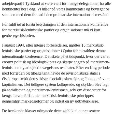
arbejderparti i Tyskland at være vært for mange delegationer fra alle
kontinenter her i dag. Vi hilser på vores kammerater og bevæger os
sammen med dem fremad i den proletariske internationalismes ånd.
For fuldt ud at forstå betydningen af den internationale konference
for marxistisk-leninistiske partier og organisationer må vi kort
genbesøge historien:
I august 1994, efter intense forberedelser, mødtes 15 marxistisk-
leninistiske partier og organisationer i Quito for at etablere denne
internationale konference. Det skete på et tidspunkt, hvor der var et
enormt politisk og ideologisk pres og skarpe angreb på marxismen-
leninismen og arbejderbevægelsens resultater. Efter en lang periode
med forræderi og tilbagegang havde de revisionistiske stater i
Østeuropa smidt deres sidste »socialistiske« slør og åbent omfavnet
kapitalismen. Det tidligere system kollapsede, og skylden blev lagt
på socialismen og marxismen-leninismen, selv om disse stater for
længst havde forladt de marxistisk-leninistiske principper,
gennemført markedsreformer og indsat en ny udbytterklasse.
De herskende klasser udnyttede dette øjeblik til at præsentere