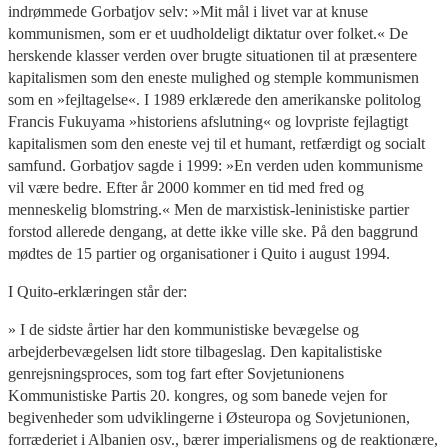
indrømmede Gorbatjov selv: »Mit mål i livet var at knuse
kommunismen, som er et uudholdeligt diktatur over folket.« De
herskende klasser verden over brugte situationen til at præsentere
kapitalismen som den eneste mulighed og stemple kommunismen
som en »fejltagelse«. I 1989 erklærede den amerikanske politolog
Francis Fukuyama »historiens afslutning« og lovpriste fejlagtigt
kapitalismen som den eneste vej til et humant, retfærdigt og socialt
samfund. Gorbatjov sagde i 1999: »En verden uden kommunisme
vil være bedre. Efter år 2000 kommer en tid med fred og
menneskelig blomstring.« Men de marxistisk-leninistiske partier
forstod allerede dengang, at dette ikke ville ske. På den baggrund
mødtes de 15 partier og organisationer i Quito i august 1994.
I Quito-erklæringen står der:
» I de sidste årtier har den kommunistiske bevægelse og
arbejderbevægelsen lidt store tilbageslag. Den kapitalistiske
genrejsningsproces, som tog fart efter Sovjetunionens
Kommunistiske Partis 20. kongres, og som banede vejen for
begivenheder som udviklingerne i Østeuropa og Sovjetunionen,
forræderiet i Albanien osv., bærer imperialismens og de reaktionære,