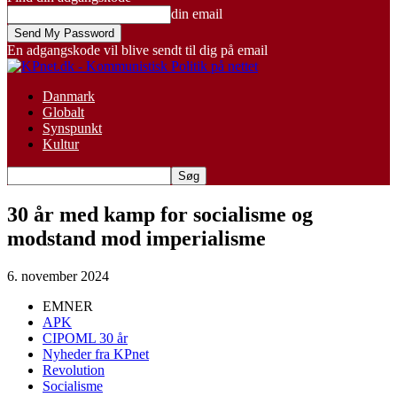
din email
En adgangskode vil blive sendt til dig på email
Danmark
Globalt
Synspunkt
Kultur
30 år med kamp for socialisme og
modstand mod imperialisme
6. november 2024
EMNER
APK
CIPOML 30 år
Nyheder fra KPnet
Revolution
Socialisme