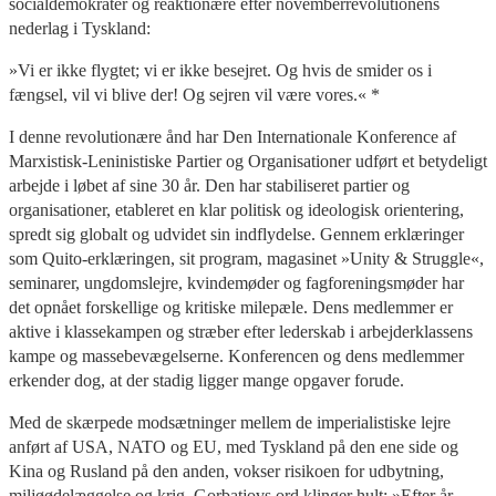
socialdemokrater og reaktionære efter novemberrevolutionens
nederlag i Tyskland:
»Vi er ikke flygtet; vi er ikke besejret. Og hvis de smider os i
fængsel, vil vi blive der! Og sejren vil være vores.« *
I denne revolutionære ånd har Den Internationale Konference af
Marxistisk-Leninistiske Partier og Organisationer udført et betydeligt
arbejde i løbet af sine 30 år. Den har stabiliseret partier og
organisationer, etableret en klar politisk og ideologisk orientering,
spredt sig globalt og udvidet sin indflydelse. Gennem erklæringer
som Quito-erklæringen, sit program, magasinet »Unity & Struggle«,
seminarer, ungdomslejre, kvindemøder og fagforeningsmøder har
det opnået forskellige og kritiske milepæle. Dens medlemmer er
aktive i klassekampen og stræber efter lederskab i arbejderklassens
kampe og massebevægelserne. Konferencen og dens medlemmer
erkender dog, at der stadig ligger mange opgaver forude.
Med de skærpede modsætninger mellem de imperialistiske lejre
anført af USA, NATO og EU, med Tyskland på den ene side og
Kina og Rusland på den anden, vokser risikoen for udbytning,
miljøødelæggelse og krig. Gorbatjovs ord klinger hult: »Efter år