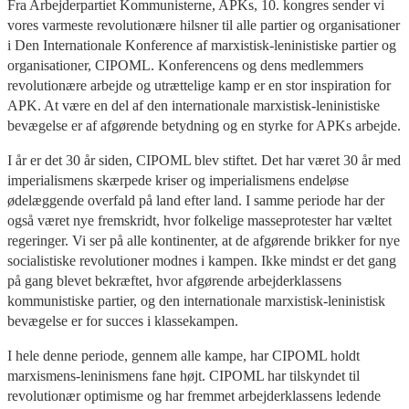
Fra Arbejderpartiet Kommunisterne, APKs, 10. kongres sender vi
vores varmeste revolutionære hilsner til alle partier og organisationer
i Den Internationale Konference af marxistisk-leninistiske partier og
organisationer, CIPOML. Konferencens og dens medlemmers
revolutionære arbejde og utrættelige kamp er en stor inspiration for
APK. At være en del af den internationale marxistisk-leninistiske
bevægelse er af afgørende betydning og en styrke for APKs arbejde.
I år er det 30 år siden, CIPOML blev stiftet. Det har været 30 år med
imperialismens skærpede kriser og imperialismens endeløse
ødelæggende overfald på land efter land. I samme periode har der
også været nye fremskridt, hvor folkelige masseprotester har væltet
regeringer. Vi ser på alle kontinenter, at de afgørende brikker for nye
socialistiske revolutioner modnes i kampen. Ikke mindst er det gang
på gang blevet bekræftet, hvor afgørende arbejderklassens
kommunistiske partier, og den internationale marxistisk-leninistisk
bevægelse er for succes i klassekampen.
I hele denne periode, gennem alle kampe, har CIPOML holdt
marxismens-leninismens fane højt. CIPOML har tilskyndet til
revolutionær optimisme og har fremmet arbejderklassens ledende