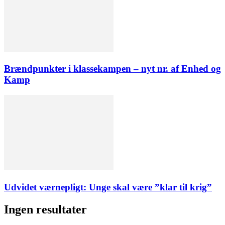
Brændpunkter i klassekampen – nyt nr. af Enhed og
Kamp
Udvidet værnepligt: Unge skal være ”klar til krig”
Ingen resultater