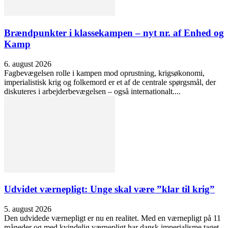
Brændpunkter i klassekampen – nyt nr. af Enhed og
Kamp
6. august 2026
Fagbevægelsen rolle i kampen mod oprustning, krigsøkonomi,
imperialistisk krig og folkemord er et af de centrale spørgsmål, der
diskuteres i arbejderbevægelsen – også internationalt....
Udvidet værnepligt: Unge skal være ”klar til krig”
5. august 2026
Den udvidede værnepligt er nu en realitet. Med en værnepligt på 11
måneder og med kvindelig værnepligt har dansk imperialisme taget