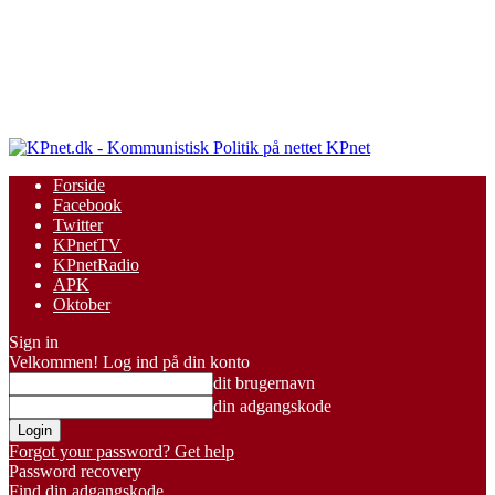
KPnet
Forside
Facebook
Twitter
KPnetTV
KPnetRadio
APK
Oktober
Sign in
Velkommen! Log ind på din konto
dit brugernavn
din adgangskode
Forgot your password? Get help
Password recovery
Find din adgangskode