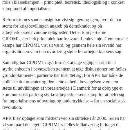
rolle i klassekampen – principielt, teoretisk, ideologisk og i konkret
kamp mod al imperialisme.
Reformisternes sande ansigt har vist sig igen og igen, hvor de har
stemt for krigsbevillinger, angreb på demokratiet og på
arbejderklassens vundne rettigheder. Det er kun partierne i
CIPOML, der helt principielt har forsvaret Lenins linje. Gennem alle
kampe har CIPOML vist sit værd, og gennem hele sin levetid har
organisationen været en uvurderlig støtte for arbejderklassens sag.
Samtidig har CIPOML også formået at tage vigtige skridt til at
styrke enheden i bevægelsen gennem at tage diskussioner om fælles
grunddokumenter, partierne har tilsluttet sig. For APK har både de
politiske dokumenter og den tætte enhed i bevægelsen været en
støtte til udviklingen af vores arbejde i Danmark for at opbygge et
kommunistisk parti og styrke arbejderklassens kamp for at befri sig
fra imperialismens udbytning og undertrykkelse – for en socialistisk
revolution.
APK blev optaget som medlem ved sin stiftelse i år 2000. Siden har
vi som parti deltaget i CIPOML’s fælles initiativer og bidraget til