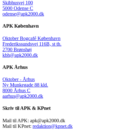
Skibhusvej 100
5000 Odense C
odense@apk2000.dk
APK København
Oktober Bogcafé København
Frederikssundsvej 116B, st th.
2700 Brønshøj
kbh@apk2000.dk
APK Århus
Oktober - Århus
Ny Munkegade 88 kld.
8000 Århus C
aarhus@apk2000.dk
Skriv til APK & KPnet
Mail til APK:
apk@apk2000.dk
Mail til KPnet:
redaktion@kpnet.dk