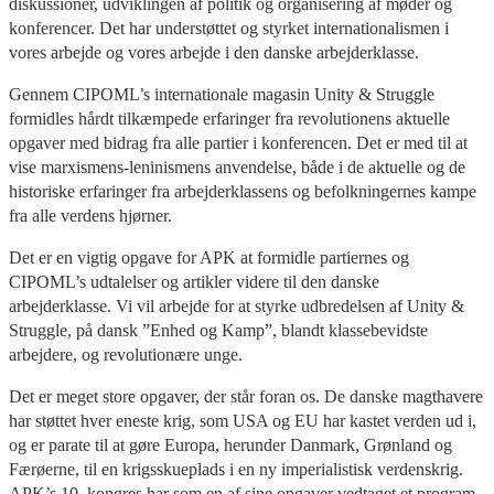
diskussioner, udviklingen af politik og organisering af møder og
konferencer. Det har understøttet og styrket internationalismen i
vores arbejde og vores arbejde i den danske arbejderklasse.
Gennem CIPOML’s internationale magasin Unity & Struggle
formidles hårdt tilkæmpede erfaringer fra revolutionens aktuelle
opgaver med bidrag fra alle partier i konferencen. Det er med til at
vise marxismens-leninismens anvendelse, både i de aktuelle og de
historiske erfaringer fra arbejderklassens og befolkningernes kampe
fra alle verdens hjørner.
Det er en vigtig opgave for APK at formidle partiernes og
CIPOML’s udtalelser og artikler videre til den danske
arbejderklasse. Vi vil arbejde for at styrke udbredelsen af Unity &
Struggle, på dansk ”Enhed og Kamp”, blandt klassebevidste
arbejdere, og revolutionære unge.
Det er meget store opgaver, der står foran os. De danske magthavere
har støttet hver eneste krig, som USA og EU har kastet verden ud i,
og er parate til at gøre Europa, herunder Danmark, Grønland og
Færøerne, til en krigsskueplads i en ny imperialistisk verdenskrig.
APK’s 10. kongres har som en af sine opgaver vedtaget et program