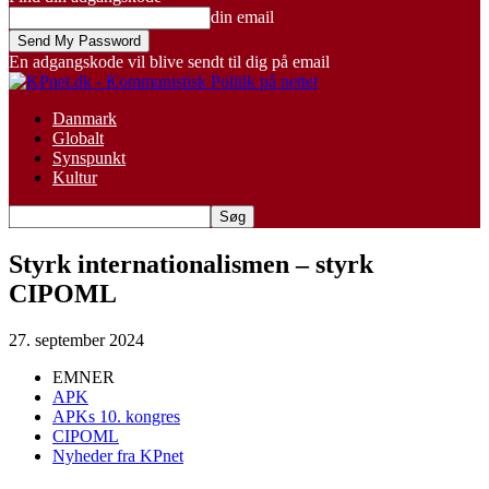
din email
En adgangskode vil blive sendt til dig på email
Danmark
Globalt
Synspunkt
Kultur
Styrk internationalismen – styrk
CIPOML
27. september 2024
EMNER
APK
APKs 10. kongres
CIPOML
Nyheder fra KPnet