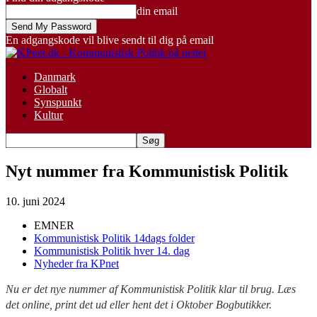
din email
En adgangskode vil blive sendt til dig på email
Danmark
Globalt
Synspunkt
Kultur
Nyt nummer fra Kommunistisk Politik
10. juni 2024
EMNER
Kommunistisk Politik 14dags folder
Kommunistisk Politik hver 14. dag
Nyheder fra KPnet
Nu er det nye nummer af Kommunistisk Politik klar til brug. Læs
det online, print det ud eller hent det i Oktober Bogbutikker.