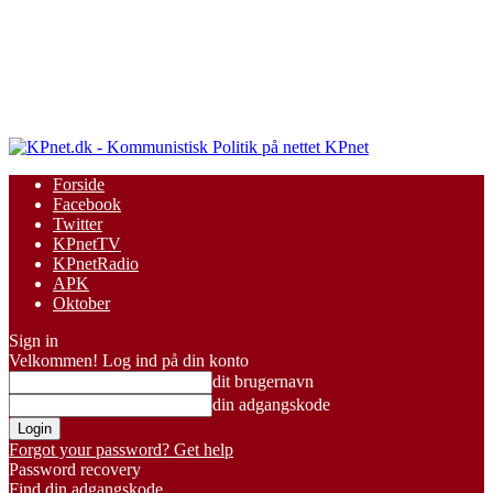
KPnet
Forside
Facebook
Twitter
KPnetTV
KPnetRadio
APK
Oktober
Sign in
Velkommen! Log ind på din konto
dit brugernavn
din adgangskode
Forgot your password? Get help
Password recovery
Find din adgangskode