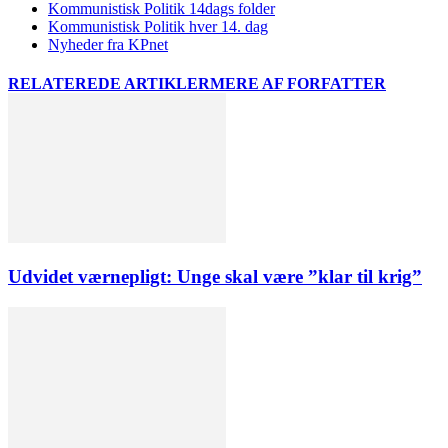
Kommunistisk Politik 14dags folder
Kommunistisk Politik hver 14. dag
Nyheder fra KPnet
RELATEREDE ARTIKLER
MERE AF FORFATTER
Udvidet værnepligt: Unge skal være ”klar til krig”