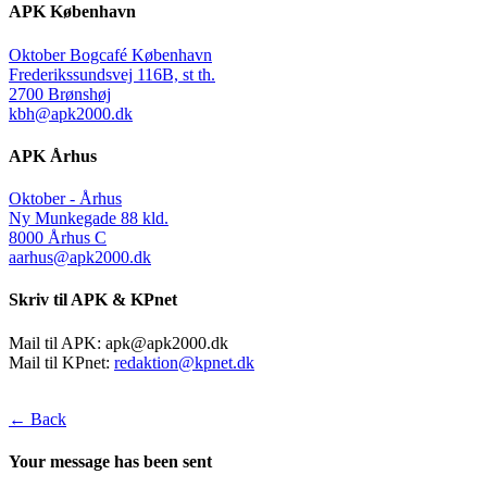
APK København
Oktober Bogcafé København
Frederikssundsvej 116B, st th.
2700 Brønshøj
kbh@apk2000.dk
APK Århus
Oktober - Århus
Ny Munkegade 88 kld.
8000 Århus C
aarhus@apk2000.dk
Skriv til APK & KPnet
Mail til APK:
apk@apk2000.dk
Mail til KPnet:
redaktion@kpnet.dk
← Back
Your message has been sent