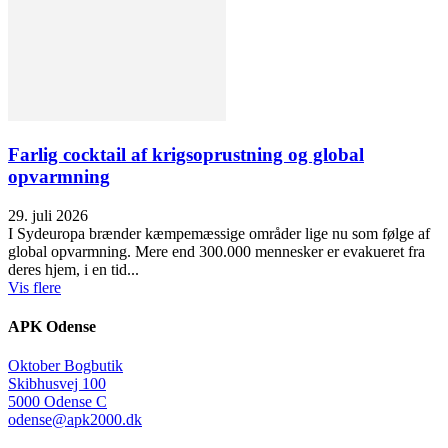
Farlig cocktail af krigsoprustning og global
opvarmning
29. juli 2026
I Sydeuropa brænder kæmpemæssige områder lige nu som følge af
global opvarmning. Mere end 300.000 mennesker er evakueret fra
deres hjem, i en tid...
Vis flere
APK Odense
Oktober Bogbutik
Skibhusvej 100
5000 Odense C
odense@apk2000.dk