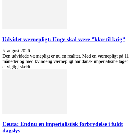
Udvidet værnepligt: Unge skal være ”klar til krig”
5. august 2026
Den udvidede værnepligt er nu en realitet. Med en værnepligt på 11
måneder og med kvindelig værnepligt har dansk imperialisme taget
et vigtigt skridt...
Ceuta: Endnu en imperialistisk forbrydelse i fuldt
dagslys