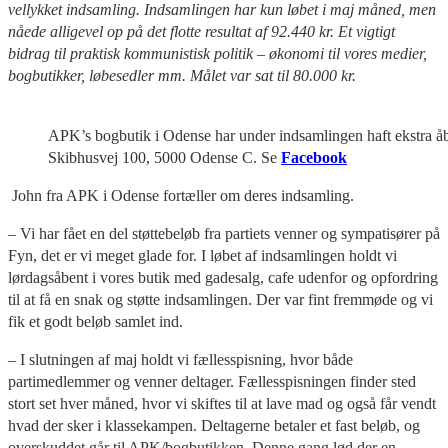
vellykket indsamling. Indsamlingen har kun løbet i maj måned, men
nåede alligevel op på det flotte resultat af 92.440 kr. Et vigtigt
bidrag til praktisk kommunistisk politik – økonomi til vores medier,
bogbutikker, løbesedler mm. Målet var sat til 80.000 kr.
APK’s bogbutik i Odense har under indsamlingen haft ekstra åb
Skibhusvej 100, 5000 Odense C. Se
Facebook
John fra APK i Odense fortæller om deres indsamling.
– Vi har fået en del støttebeløb fra partiets venner og sympatisører på
Fyn, det er vi meget glade for. I løbet af indsamlingen holdt vi
lørdagsåbent i vores butik med gadesalg, cafe udenfor og opfordring
til at få en snak og støtte indsamlingen. Der var fint fremmøde og vi
fik et godt beløb samlet ind.
– I slutningen af maj holdt vi fællesspisning, hvor både
partimedlemmer og venner deltager. Fællesspisningen finder sted
stort set hver måned, hvor vi skiftes til at lave mad og også får vendt
hvad der sker i klassekampen. Deltagerne betaler et fast beløb, og
overskuddet går til APK/bogbutikken. Denne gang lød der en