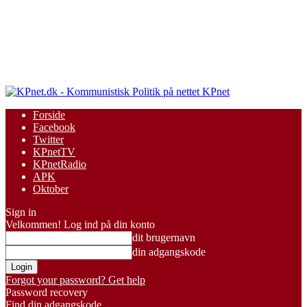
KPnet
Forside
Facebook
Twitter
KPnetTV
KPnetRadio
APK
Oktober
Sign in
Velkommen! Log ind på din konto
dit brugernavn
din adgangskode
Forgot your password? Get help
Password recovery
Find din adgangskode