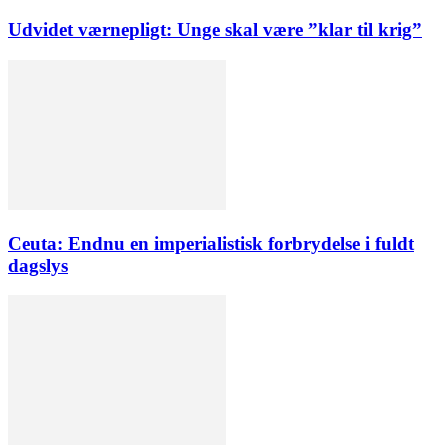
Udvidet værnepligt: Unge skal være ”klar til krig”
Ceuta: Endnu en imperialistisk forbrydelse i fuldt
dagslys