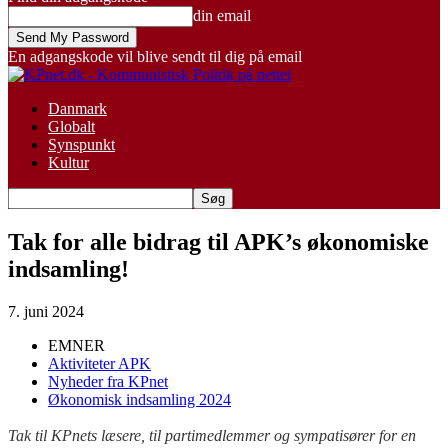
din email
En adgangskode vil blive sendt til dig på email
Danmark
Globalt
Synspunkt
Kultur
Tak for alle bidrag til APK’s økonomiske
indsamling!
7. juni 2024
EMNER
Aktiviteter APK
Nyheder fra KPnet
Økonomisk indsamling 2024
Tak til KPnets læsere, til partimedlemmer og sympatisører for en