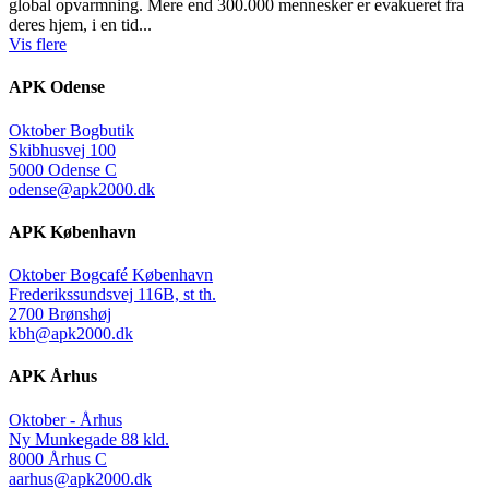
global opvarmning. Mere end 300.000 mennesker er evakueret fra
deres hjem, i en tid...
Vis flere
APK Odense
Oktober Bogbutik
Skibhusvej 100
5000 Odense C
odense@apk2000.dk
APK København
Oktober Bogcafé København
Frederikssundsvej 116B, st th.
2700 Brønshøj
kbh@apk2000.dk
APK Århus
Oktober - Århus
Ny Munkegade 88 kld.
8000 Århus C
aarhus@apk2000.dk