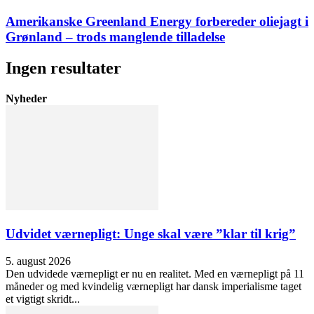
Amerikanske Greenland Energy forbereder oliejagt i
Grønland – trods manglende tilladelse
Ingen resultater
Nyheder
Udvidet værnepligt: Unge skal være ”klar til krig”
5. august 2026
Den udvidede værnepligt er nu en realitet. Med en værnepligt på 11
måneder og med kvindelig værnepligt har dansk imperialisme taget
et vigtigt skridt...