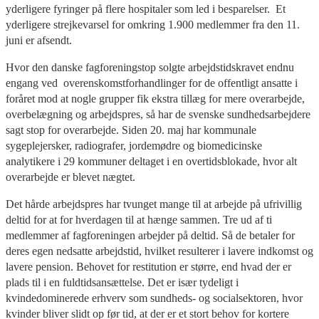
yderligere fyringer på flere hospitaler som led i besparelser.
Et
yderligere strejkevarsel for omkring 1.900 medlemmer fra den 11.
juni er afsendt.
Hvor den danske fagforeningstop solgte arbejdstidskravet endnu
engang ved
overenskomstforhandlinger for de offentligt ansatte i
foråret mod at nogle grupper fik ekstra tillæg for mere overarbejde,
overbelægning og arbejdspres, så har de svenske sundhedsarbejdere
sagt stop for overarbejde. Siden 20. maj har kommunale
sygeplejersker, radiografer, jordemødre og biomedicinske
analytikere i 29 kommuner deltaget i en overtidsblokade, hvor alt
overarbejde er blevet nægtet.
Det hårde arbejdspres har tvunget mange til at arbejde på ufrivillig
deltid for at for hverdagen til at hænge sammen. Tre ud af ti
medlemmer af fagforeningen arbejder på deltid. Så de betaler for
deres egen nedsatte arbejdstid, hvilket resulterer i lavere indkomst og
lavere pension. Behovet for restitution er større, end hvad der er
plads til i en fuldtidsansættelse. Det er især tydeligt i
kvindedominerede erhverv som sundheds- og socialsektoren, hvor
kvinder bliver slidt op før tid, at der er et stort behov for kortere