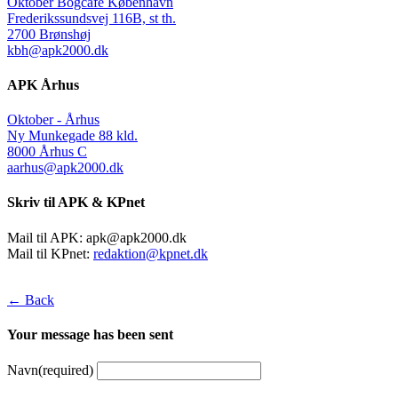
Oktober Bogcafé København
Frederikssundsvej 116B, st th.
2700 Brønshøj
kbh@apk2000.dk
APK Århus
Oktober - Århus
Ny Munkegade 88 kld.
8000 Århus C
aarhus@apk2000.dk
Skriv til APK & KPnet
Mail til APK:
apk@apk2000.dk
Mail til KPnet:
redaktion@kpnet.dk
← Back
Your message has been sent
Navn
(required)