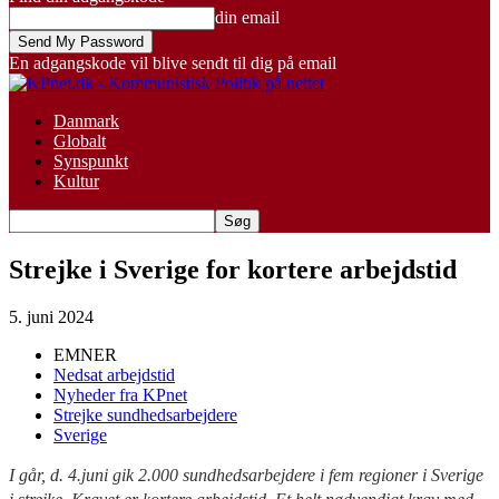
din email
En adgangskode vil blive sendt til dig på email
Danmark
Globalt
Synspunkt
Kultur
Strejke i Sverige for kortere arbejdstid
5. juni 2024
EMNER
Nedsat arbejdstid
Nyheder fra KPnet
Strejke sundhedsarbejdere
Sverige
I går, d. 4.juni gik 2.000 sundhedsarbejdere i fem regioner i Sverige