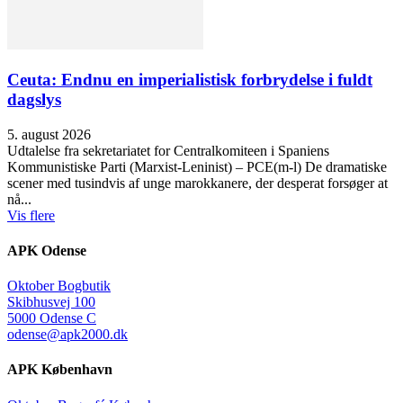
Ceuta: Endnu en imperialistisk forbrydelse i fuldt
dagslys
5. august 2026
Udtalelse fra sekretariatet for Centralkomiteen i Spaniens
Kommunistiske Parti (Marxist-Leninist) – PCE(m-l) De dramatiske
scener med tusindvis af unge marokkanere, der desperat forsøger at
nå...
Vis flere
APK Odense
Oktober Bogbutik
Skibhusvej 100
5000 Odense C
odense@apk2000.dk
APK København