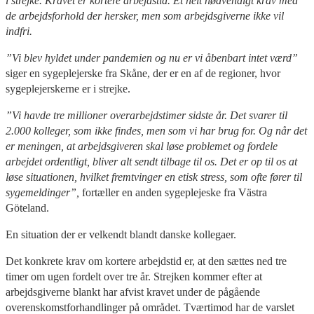
i strejke. Kravet er kortere arbejdstid. Et helt nødvendigt krav med
de arbejdsforhold der hersker, men som arbejdsgiverne ikke vil
indfri.
”Vi blev hyldet under pandemien og nu er vi åbenbart intet værd”
siger en sygeplejerske fra Skåne, der er en af de regioner, hvor
sygeplejerskerne er i strejke.
”Vi havde tre millioner overarbejdstimer sidste år. Det svarer til
2.000 kolleger, som ikke findes, men som vi har brug for. Og når det
er meningen, at arbejdsgiveren skal løse problemet og fordele
arbejdet ordentligt, bliver alt sendt tilbage til os. Det er op til os at
løse situationen, hvilket fremtvinger en etisk stress, som ofte fører til
sygemeldinger”,
fortæller en anden sygeplejeske fra Västra
Göteland.
En situation der er velkendt blandt danske kollegaer.
Det konkrete krav om kortere arbejdstid er, at den sættes ned tre
timer om ugen fordelt over tre år. Strejken kommer efter at
arbejdsgiverne blankt har afvist kravet under de pågående
overenskomstforhandlinger på området. Tværtimod har de varslet