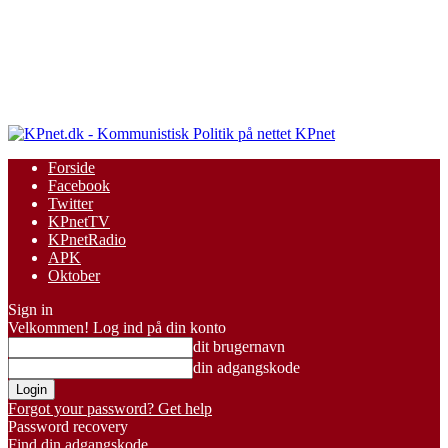
KPnet
Forside
Facebook
Twitter
KPnetTV
KPnetRadio
APK
Oktober
Sign in
Velkommen! Log ind på din konto
dit brugernavn
din adgangskode
Forgot your password? Get help
Password recovery
Find din adgangskode