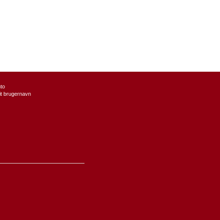
to
it brugernavn