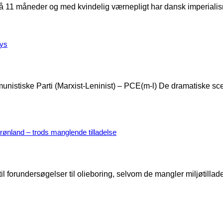
 11 måneder og med kvindelig værnepligt har dansk imperialisme t
lys
munistiske Parti (Marxist-Leninist) – PCE(m-l) De dramatiske s
rønland – trods manglende tilladelse
forundersøgelser til olieboring, selvom de mangler miljøtilladels