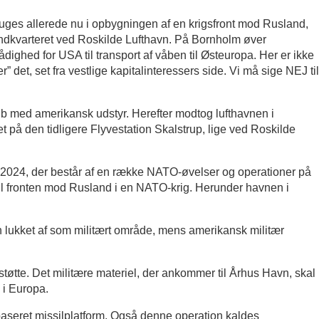
ges allerede nu i opbygningen af en krigsfront mod Rusland,
 indkvarteret ved Roskilde Lufthavn. På Bornholm øver
rådighed for USA til transport af våben til Østeuropa. Her er ikke
det, set fra vestlige kapitalinteressers side. Vi må sige NEJ til
skib med amerikansk udstyr. Herefter modtog lufthavnen i
 på den tidligere Flyvestation Skalstrup, lige ved Roskilde
r 2024, der består af en række NATO-øvelser og operationer på
til fronten mod Rusland i en NATO-krig. Herunder havnen i
en lukket af som militært område, mens amerikansk militær
tøtte. Det militære materiel, der ankommer til Århus Havn, skal
 i Europa.
rbaseret missilplatform. Også denne operation kaldes