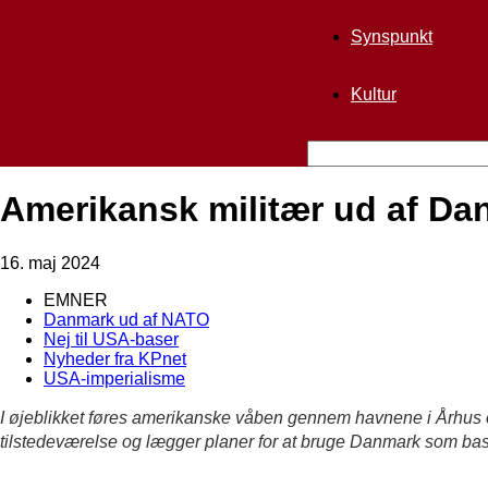
Synspunkt
Kultur
Amerikansk militær ud af Da
16. maj 2024
EMNER
Danmark ud af NATO
Nej til USA-baser
Nyheder fra KPnet
USA-imperialisme
I øjeblikket føres amerikanske våben gennem havnene i Århus og
tilstedeværelse og lægger planer for at bruge Danmark som ba