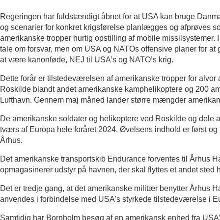
Regeringen har fuldstændigt åbnet for at USA kan bruge Danmar
og scenarier for konkret krigsførelse planlægges og afprøves s
amerikanske tropper hurtig opstilling af mobile missilsystemer. I 
tale om forsvar, men om USA og NATOs offensive planer for at gri
at være kanonføde, NEJ til USA’s og NATO’s krig.
Dette forår er tilstedeværelsen af amerikanske tropper for alvor
Roskilde blandt andet amerikanske kamphelikoptere og 200 ameri
Lufthavn. Gennem maj måned lander større mængder amerikansk
De amerikanske soldater og helikoptere ved Roskilde og dele af
tværs af Europa hele foråret 2024. Øvelsens indhold er først o
Århus.
Det amerikanske transportskib Endurance forventes til Århus Ha
opmagasinerer udstyr på havnen, der skal flyttes et andet sted 
Det er tredje gang, at det amerikanske militær benytter Århus 
anvendes i forbindelse med USA’s styrkede tilstedeværelse i Eu
Samtidig har Bornholm besøg af en amerikansk enhed fra USA’s 6