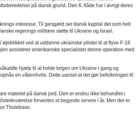
gsforberedelser på dansk grund. Den 6. flåde har i øvrigt deres
nings interesse. Til gengæld ser dansk kapital det som helt
ske regerings militære støtte til Ukraine og Israel.
 i øjeblikket ved at uddanne ukrainske piloter til at flyve F-16
linjen assisterer amerikanske specialister denne operation med
såkaldte hjælp til at holde krigen om Ukraine i gang og
r opnås en våbenhvile. Dette uanset at det gør befolkningen til
re materiel på dansk jord. Den er endnu ikke behandlet i
tilstedeværelse forventes at begynde senere i år. Men der er
 stor Thulebase.