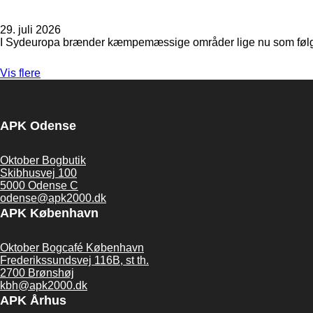
29. juli 2026
I Sydeuropa brænder kæmpemæssige områder lige nu som følge a
Vis flere
APK Odense
Oktober Bogbutik
Skibhusvej 100
5000 Odense C
odense@apk2000.dk
APK København
Oktober Bogcafé København
Frederikssundsvej 116B, st th.
2700 Brønshøj
kbh@apk2000.dk
APK Århus