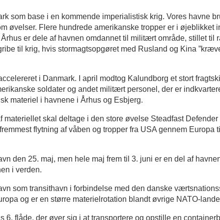
k som base i en kommende imperialistisk krig. Vores havne bru
om øvelser. Flere hundrede amerikanske tropper er i øjeblikket
Århus er dele af havnen omdannet til militært område, stillet til 
be til krig, hvis stormagtsopgøret med Rusland og Kina ”kræver” 
 accelereret i Danmark. I april modtog Kalundborg et stort fragt
kanske soldater og andet militært personel, der er indkvarteret
 materiel i havnene i Århus og Esbjerg.
 materiellet skal deltage i den store øvelse Steadfast Defende
g fremmest flytning af våben og tropper fra USA gennem Europa 
vn den 25. maj, men hele maj frem til 3. juni er en del af havn
hen i verden.
Havn som transithavn i forbindelse med den danske værtsnationss
ropa og er en større materielrotation blandt øvrige NATO-lande
. flåde, der øver sig i at transportere og opstille en containe