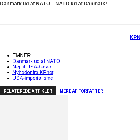
Danmark ud af NATO – NATO ud af Danmark!
KPN
EMNER
Danmark ud af NATO
Nej til USA-baser
Nyheder fra KPnet
USA-imperialisme
RELATEREDE ARTIKLER
MERE AF FORFATTER