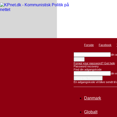
KPnet
Forside
Facebook
din 
Forgot your password? Get help
Password recovery
Find din adgangskode
din e
En adgangskode vil blive sendt til 
Danmark
Globalt