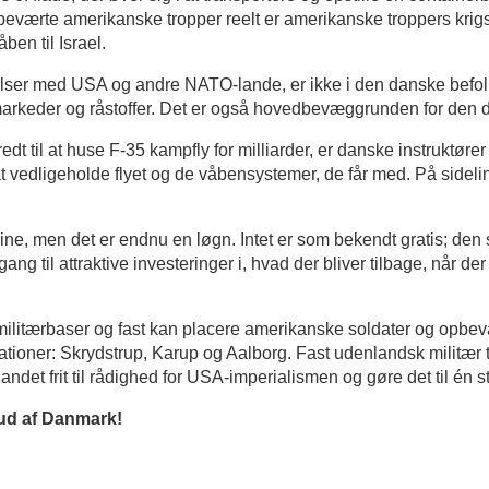
 at beværte amerikanske tropper reelt er amerikanske troppers kri
ben til Israel.
elser med USA og andre NATO-lande, er ikke i den danske befolk
markeder og råstoffer. Det er også hovedbevæggrunden for den dan
edt til at huse F-35 kampfly for milliarder, er danske instruktører
 at vedligeholde flyet og de våbensystemer, de får med. På side
ine, men det er endnu en løgn. Intet er som bekendt gratis; den 
g til attraktive investeringer i, hvad der bliver tilbage, når de
ilitærbaser og fast kan placere amerikanske soldater og opbeva
tationer: Skrydstrup, Karup og Aalborg. Fast udenlandsk militær 
af landet frit til rådighed for USA-imperialismen og gøre det til én
 ud af Danmark!