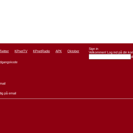
Sign in
Twitter
KPnetTV
KPnetRadio
APK
Oktober
Velkommen! Log ind på din kon
d
adgangskode
mail
dig på email