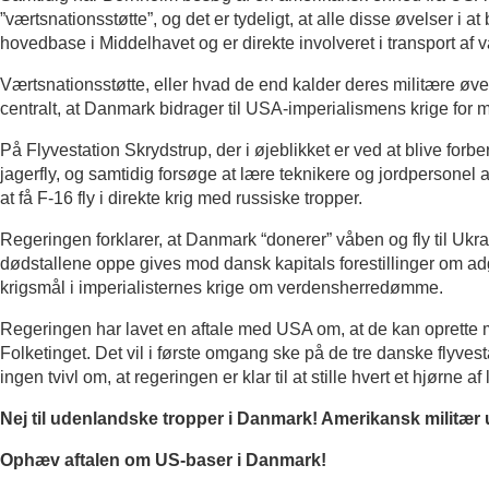
”værtsnationsstøtte”, og det er tydeligt, at alle disse øvelser i
hovedbase i Middelhavet og er direkte involveret i transport af vå
Værtsnationsstøtte, eller hvad de end kalder deres militære øv
centralt, at Danmark bidrager til USA-imperialismens krige for 
På Flyvestation Skrydstrup, der i øjeblikket er ved at blive forber
jagerfly, og samtidig forsøge at lære teknikere og jordpersonel
at få F-16 fly i direkte krig med russiske tropper.
Regeringen forklarer, at Danmark “donerer” våben og fly til Ukra
dødstallene oppe gives mod dansk kapitals forestillinger om adgan
krigsmål i imperialisternes krige om verdensherredømme.
Regeringen har lavet en aftale med USA om, at de kan oprette m
Folketinget. Det vil i første omgang ske på de tre danske flyves
ingen tvivl om, at regeringen er klar til at stille hvert et hjørne 
Nej til udenlandske tropper i Danmark! Amerikansk militær
Ophæv aftalen om US-baser i Danmark!