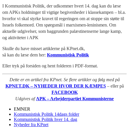
I Kommunistisk Politik, der udkommer hvert 14. dag kan du læse
om APKs holdninger til vigtige begivenheder i klassekampen – bl.a.
hvorfor vi skal styrke kravet til regeringen om at stoppe sin støtte til
Israels folkemord. Om spørgsmål i marxismen-leninismen. Om
aktuelle udgivelser, som baggrunden palæstinenserne lange kamp,
og aktiviteter i APK
Skulle du have misset artiklerne på KPnet.dk,
så kan du læse dem her:
Kommunistisk Politik
Eller tryk på forsiden og hent folderen i PDF-format.
Dette er en artikel fra KPnet. Se flere artikler og følg med på
KPNET.DK – NYHEDER HVOR DER KÆMPES
– eller på
FACEBOOK
Udgives af
APK – Arbejderpartiet Kommunisterne
EMNER
Kommunistisk Politik 14dags folder
Kommunistisk Politik hver 14. dag
Nyheder fra KPnet