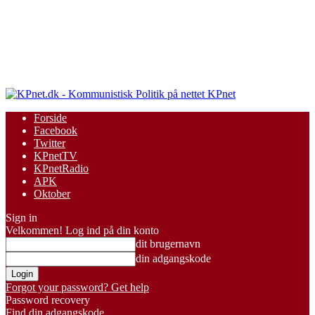
KPnet
Forside
Facebook
Twitter
KPnetTV
KPnetRadio
APK
Oktober
Sign in
Velkommen! Log ind på din konto
dit brugernavn
din adgangskode
Forgot your password? Get help
Password recovery
Find din adgangskode