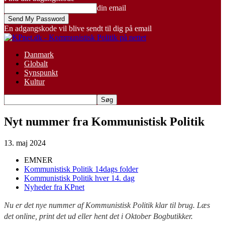
din email
En adgangskode vil blive sendt til dig på email
Danmark
Globalt
Synspunkt
Kultur
Nyt nummer fra Kommunistisk Politik
13. maj 2024
EMNER
Kommunistisk Politik 14dags folder
Kommunistisk Politik hver 14. dag
Nyheder fra KPnet
Nu er det nye nummer af Kommunistisk Politik klar til brug. Læs
det online, print det ud eller hent det i Oktober Bogbutikker.