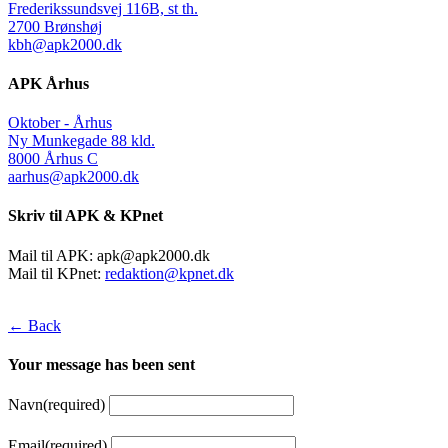
Frederikssundsvej 116B, st th.
2700 Brønshøj
kbh@apk2000.dk
APK Århus
Oktober - Århus
Ny Munkegade 88 kld.
8000 Århus C
aarhus@apk2000.dk
Skriv til APK & KPnet
Mail til APK:
apk@apk2000.dk
Mail til KPnet:
redaktion@kpnet.dk
← Back
Your message has been sent
Navn
(required)
Email
(required)