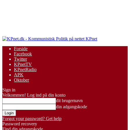
KPnet
Forside
Facebook
Twitter
KPnetTV
KPnetRadio
APK
Oktober
Sign in
Velkommen! Log ind på din konto
dit brugernavn
din adgangskode
Forgot your password? Get help
Password recovery
Find din adgangskode