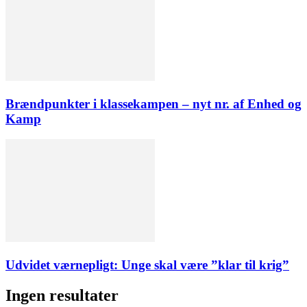
Brændpunkter i klassekampen – nyt nr. af Enhed og
Kamp
Udvidet værnepligt: Unge skal være ”klar til krig”
Ingen resultater