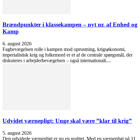
Brændpunkter i klassekampen – nyt nr. af Enhed og
Kamp
6. august 2026
Fagbevægelsen rolle i kampen mod oprustning, krigsøkonomi,
imperialistisk krig og folkemord er et af de centrale spørgsmål, der
diskuteres i arbejderbevægelsen – også internationalt....
Udvidet værnepligt: Unge skal være ”klar til krig”
5. august 2026
Den udvidede værnepligt er nu en realitet. Med en værnepligt på 11