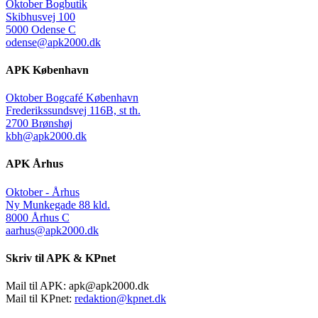
Oktober Bogbutik
Skibhusvej 100
5000 Odense C
odense@apk2000.dk
APK København
Oktober Bogcafé København
Frederikssundsvej 116B, st th.
2700 Brønshøj
kbh@apk2000.dk
APK Århus
Oktober - Århus
Ny Munkegade 88 kld.
8000 Århus C
aarhus@apk2000.dk
Skriv til APK & KPnet
Mail til APK:
apk@apk2000.dk
Mail til KPnet:
redaktion@kpnet.dk