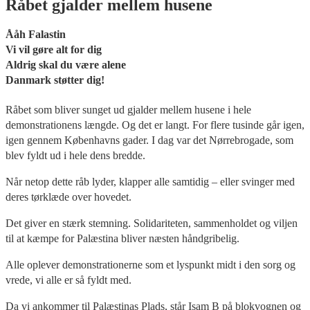
Råbet gjalder mellem husene
Ååh Falastin
Vi vil gøre alt for dig
Aldrig skal du være alene
Danmark støtter dig!
Råbet som bliver sunget ud gjalder mellem husene i hele
demonstrationens længde. Og det er langt. For flere tusinde går igen,
igen gennem Københavns gader. I dag var det Nørrebrogade, som
blev fyldt ud i hele dens bredde.
Når netop dette råb lyder, klapper alle samtidig – eller svinger med
deres tørklæde over hovedet.
Det giver en stærk stemning. Solidariteten, sammenholdet og viljen
til at kæmpe for Palæstina bliver næsten håndgribelig.
Alle oplever demonstrationerne som et lyspunkt midt i den sorg og
vrede, vi alle er så fyldt med.
Da vi ankommer til Palæstinas Plads, står Isam B på blokvognen og