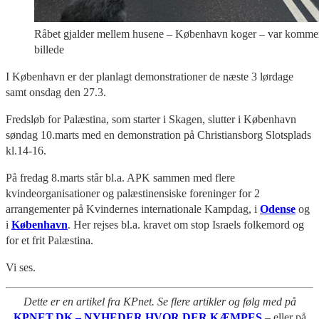
Råbet gjalder mellem husene – København koger – var komment
billede
I København er der planlagt demonstrationer de næste 3 lørdage
samt onsdag den 27.3.
Fredsløb for Palæstina, som starter i Skagen, slutter i København
søndag 10.marts med en demonstration på Christiansborg Slotsplads
kl.14-16.
På fredag 8.marts står bl.a. APK sammen med flere
kvindeorganisationer og palæstinensiske foreninger for 2
arrangementer på Kvindernes internationale Kampdag, i
Odense
og
i
København
. Her rejses bl.a. kravet om stop Israels folkemord og
for et frit Palæstina.
Vi ses.
Dette er en artikel fra KPnet. Se flere artikler og følg med på
KPNET.DK – NYHEDER HVOR DER KÆMPES
– eller på