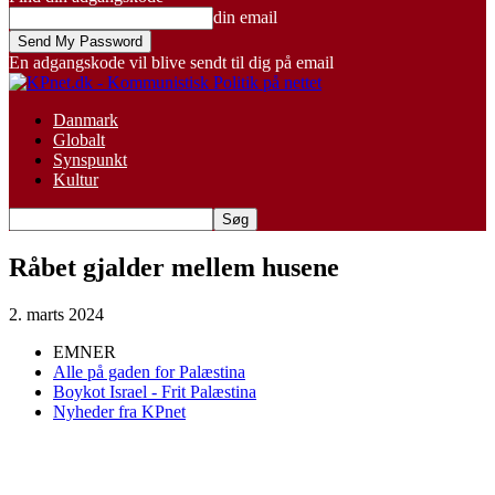
din email
En adgangskode vil blive sendt til dig på email
Danmark
Globalt
Synspunkt
Kultur
Råbet gjalder mellem husene
2. marts 2024
EMNER
Alle på gaden for Palæstina
Boykot Israel - Frit Palæstina
Nyheder fra KPnet