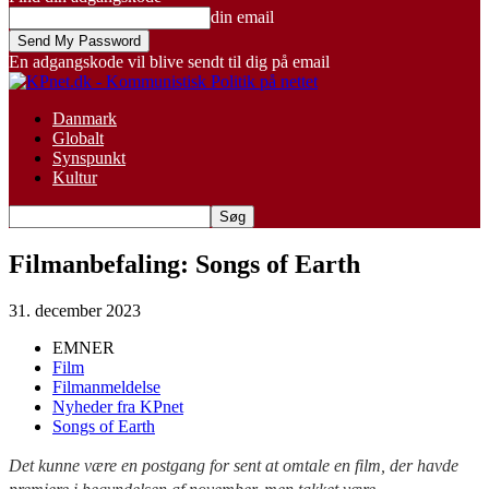
din email
En adgangskode vil blive sendt til dig på email
Danmark
Globalt
Synspunkt
Kultur
Filmanbefaling: Songs of Earth
31. december 2023
EMNER
Film
Filmanmeldelse
Nyheder fra KPnet
Songs of Earth
Det kunne være en postgang for sent at omtale en film, der havde