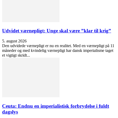
Udvidet værnepligt: Unge skal være ”klar til krig”
5. august 2026
Den udvidede værnepligt er nu en realitet. Med en værnepligt på 11
måneder og med kvindelig værnepligt har dansk imperialisme taget
et vigtigt skridt...
Ceuta: Endnu en imperialistisk forbrydelse i fuldt
dagslys