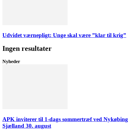
Udvidet værnepligt: Unge skal være ”klar til krig”
Ingen resultater
Nyheder
APK inviterer til 1-dags sommertræf ved Nykøbing
Sjælland 30. august