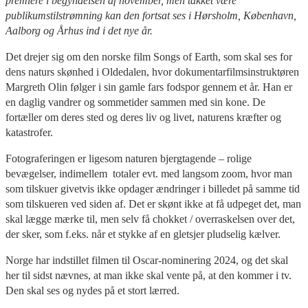
premiere i begyndelsen af november, men takket være
publikumstilstrømning kan den fortsat ses i Hørsholm, København,
Aalborg og Århus ind i det nye år.
Det drejer sig om den norske film Songs of Earth, som skal ses for
dens naturs skønhed i Oldedalen, hvor dokumentarfilmsinstruktøren
Margreth Olin følger i sin gamle fars fodspor gennem et år. Han er
en daglig vandrer og sommetider sammen med sin kone. De
fortæller om deres sted og deres liv og livet, naturens kræfter og
katastrofer.
Fotograferingen er ligesom naturen bjergtagende – rolige
bevægelser, indimellem
totaler evt. med langsom zoom, hvor man
som tilskuer givetvis ikke opdager ændringer i billedet på samme tid
som tilskueren ved siden af. Det er skønt ikke at få udpeget det, man
skal lægge mærke til, men selv få chokket / overraskelsen over det,
der sker, som f.eks. når et stykke af en gletsjer pludselig kælver.
Norge har indstillet filmen til Oscar-nominering 2024, og det skal
her til sidst nævnes, at man ikke skal vente på, at den kommer i tv.
Den skal ses og nydes på et stort lærred.