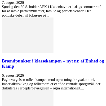
7. august 2026
Søndag den 30.8. holder APK i København et 1-dags sommertræf
for at samle partikammerater, familie og partiets venner. Den
politiske debat vil fokusere på...
Brændpunkter i klassekampen – nyt nr. af Enhed og
Kamp
6. august 2026
Fagbevægelsen rolle i kampen mod oprustning, krigsøkonomi,
imperialistisk krig og folkemord er et af de centrale spørgsmål, der
diskuteres i arbejderbevægelsen – også internationalt....