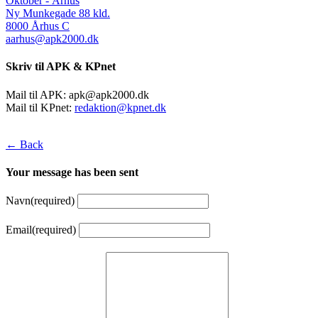
Oktober - Århus
Ny Munkegade 88 kld.
8000 Århus C
aarhus@apk2000.dk
Skriv til APK & KPnet
Mail til APK:
apk@apk2000.dk
Mail til KPnet:
redaktion@kpnet.dk
← Back
Your message has been sent
Navn
(required)
Email
(required)