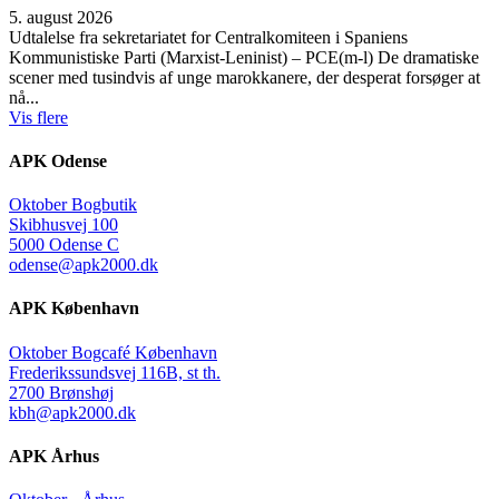
5. august 2026
Udtalelse fra sekretariatet for Centralkomiteen i Spaniens
Kommunistiske Parti (Marxist-Leninist) – PCE(m-l) De dramatiske
scener med tusindvis af unge marokkanere, der desperat forsøger at
nå...
Vis flere
APK Odense
Oktober Bogbutik
Skibhusvej 100
5000 Odense C
odense@apk2000.dk
APK København
Oktober Bogcafé København
Frederikssundsvej 116B, st th.
2700 Brønshøj
kbh@apk2000.dk
APK Århus