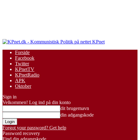
KPnet
Forside
Facebook
Twitter
KPnetTV
KPnetRadio
APK
Oktober
Sign in
Velkommen! Log ind på din konto
dit brugernavn
din adgangskode
Forgot your password? Get help
Password recovery
Find din adgangskode