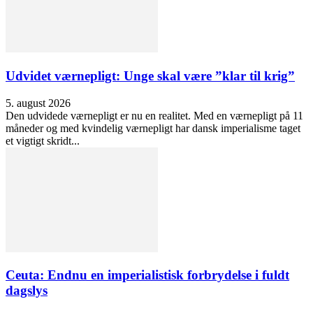
Udvidet værnepligt: Unge skal være ”klar til krig”
5. august 2026
Den udvidede værnepligt er nu en realitet. Med en værnepligt på 11
måneder og med kvindelig værnepligt har dansk imperialisme taget
et vigtigt skridt...
Ceuta: Endnu en imperialistisk forbrydelse i fuldt
dagslys