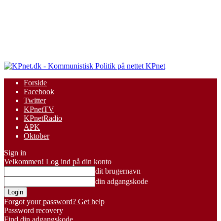
KPnet
Forside
Facebook
Twitter
KPnetTV
KPnetRadio
APK
Oktober
Sign in
Velkommen! Log ind på din konto
dit brugernavn
din adgangskode
Forgot your password? Get help
Password recovery
Find din adgangskode