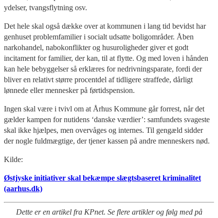
ydelser, tvangsflytning osv.
Det hele skal også dække over at kommunen i lang tid bevidst har
genhuset problemfamilier i socialt udsatte boligområder. Åben
narkohandel, nabokonflikter og husuroligheder giver et godt
incitament for familier, der kan, til at flytte. Og med loven i hånden
kan hele bebyggelser så erklæres for nedrivningsparate, fordi der
bliver en relativt større procentdel af tidligere straffede, dårligt
lønnede eller mennesker på førtidspension.
Ingen skal være i tvivl om at Århus Kommune går forrest, når det
gælder kampen for nutidens ‘danske værdier’: samfundets svageste
skal ikke hjælpes, men overvåges og internes. Til gengæld sidder
der nogle fuldmægtige, der tjener kassen på andre menneskers nød.
Kilde:
Østjyske initiativer skal bekæmpe slægtsbaseret kriminalitet
(aarhus.dk)
Dette er en artikel fra KPnet. Se flere artikler og følg med på