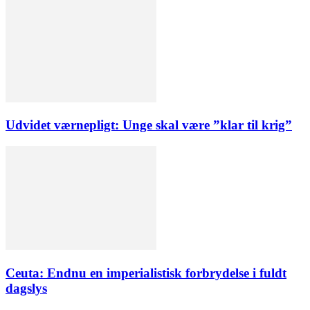
Udvidet værnepligt: Unge skal være ”klar til krig”
Ceuta: Endnu en imperialistisk forbrydelse i fuldt
dagslys