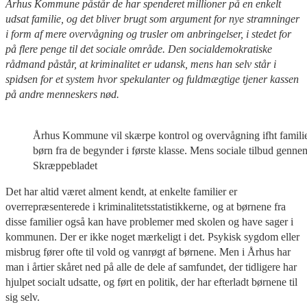
Århus Kommune påstår de har spenderet millioner på en enkelt
udsat familie, og det bliver brugt som argument for nye stramninger
i form af mere overvågning og trusler om anbringelser, i stedet for
på flere penge til det sociale område. Den socialdemokratiske
rådmand påstår, at kriminalitet er udansk, mens han selv står i
spidsen for et system hvor spekulanter og fuldmægtige tjener kassen
på andre menneskers nød.
Århus Kommune vil skærpe kontrol og overvågning ifht familier
børn fra de begynder i første klasse. Mens sociale tilbud genne
Skræppebladet
Det har altid været alment kendt, at enkelte familier er
overrepræsenterede i kriminalitetsstatistikkerne, og at børnene fra
disse familier også kan have problemer med skolen og have sager i
kommunen. Der er ikke noget mærkeligt i det. Psykisk sygdom eller
misbrug fører ofte til vold og vanrøgt af børnene. Men i Århus har
man i årtier skåret ned på alle de dele af samfundet, der tidligere har
hjulpet socialt udsatte, og ført en politik, der har efterladt børnene til
sig selv.