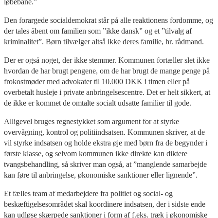
løbebane.”
Den forargede socialdemokrat står på alle reaktionens fordomme, og
der tales åbent om familien som ”ikke dansk” og et ”tilvalg af
kriminalitet”. Børn tilvælger altså ikke deres familie, hr. rådmand.
Der er også noget, der ikke stemmer. Kommunen fortæller slet ikke
hvordan de har brugt pengene, om de har brugt de mange penge på
frokostmøder med advokater til 10.000 DKK i timen eller på
overbetalt husleje i private anbringelsescentre. Det er helt sikkert, at
de ikke er kommet de omtalte socialt udsatte familier til gode.
Alligevel bruges regnestykket som argument for at styrke
overvågning, kontrol og politiindsatsen. Kommunen skriver, at de
vil styrke indsatsen og holde ekstra øje med børn fra de begynder i
første klasse, og selvom kommunen ikke direkte kan diktere
tvangsbehandling, så skriver man også, at ”manglende samarbejde
kan føre til anbringelse, økonomiske sanktioner eller lignende”.
Et fælles team af medarbejdere fra politiet og social- og
beskæftigelsesområdet skal koordinere indsatsen, der i sidste ende
kan udløse skærpede sanktioner i form af f.eks. træk i økonomiske