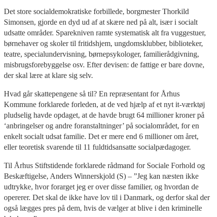
Det store socialdemokratiske forbillede, borgmester Thorkild
Simonsen, gjorde en dyd ud af at skære ned på alt, især i socialt
udsatte områder. Sparekniven ramte systematisk alt fra vuggestuer,
børnehaver og skoler til fritidshjem, ungdomsklubber, biblioteker,
teatre, specialundervisning, børnepsykologer, familierådgivning,
misbrugsforebyggelse osv. Efter devisen: de fattige er bare dovne,
der skal lære at klare sig selv.
Hvad går skattepengene så til? En repræsentant for Århus
Kommune forklarede forleden, at de ved hjælp af et nyt it-værktøj
pludselig havde opdaget, at de havde brugt 64 millioner kroner på
‘anbringelser og andre foranstaltninger’ på socialområdet, for en
enkelt socialt udsat familie. Det er mere end 6 millioner om året,
eller teoretisk svarende til 11 fuldtidsansatte socialpædagoger.
Til Århus Stiftstidende forklarede rådmand for Sociale Forhold og
Beskæftigelse, Anders Winnerskjold (S) – ”Jeg kan næsten ikke
udtrykke, hvor forarget jeg er over disse familier, og hvordan de
opererer. Det skal de ikke have lov til i Danmark, og derfor skal der
også lægges pres på dem, hvis de vælger at blive i den kriminelle