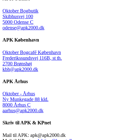
Oktober Bogbutik
Skibhusvej 100
5000 Odense C
odense@apk2000.dk
APK København
Oktober Bogcafé København
Frederikssundsvej 116B, st th.
2700 Brønshøj
kbh@apk2000.dk
APK Århus
Oktober - Århus
Ny Munkegade 88 kld.
8000 Århus C
aarhus@apk2000.dk
Skriv til APK & KPnet
Mail til APK:
apk@apk2000.dk