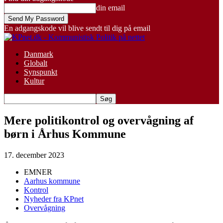
din email
En adgangskode vil blive sendt til dig på email
Danmark
Globalt
Synspunkt
Kultur
Mere politikontrol og overvågning af
børn i Århus Kommune
17. december 2023
EMNER
Aarhus kommune
Kontrol
Nyheder fra KPnet
Overvågning