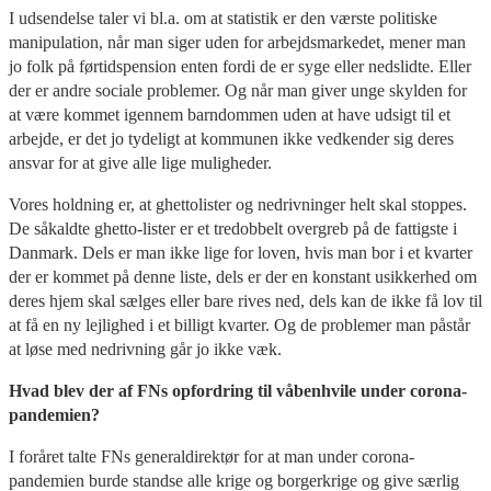
I udsendelse taler vi bl.a. om at statistik er den værste politiske
manipulation, når man siger uden for arbejdsmarkedet, mener man
jo folk på førtidspension enten fordi de er syge eller nedslidte. Eller
der er andre sociale problemer. Og når man giver unge skylden for
at være kommet igennem barndommen uden at have udsigt til et
arbejde, er det jo tydeligt at kommunen ikke vedkender sig deres
ansvar for at give alle lige muligheder.
Vores holdning er, at ghettolister og nedrivninger helt skal stoppes.
De såkaldte ghetto-lister er et tredobbelt overgreb på de fattigste i
Danmark. Dels er man ikke lige for loven, hvis man bor i et kvarter
der er kommet på denne liste, dels er der en konstant usikkerhed om
deres hjem skal sælges eller bare rives ned, dels kan de ikke få lov til
at få en ny lejlighed i et billigt kvarter. Og de problemer man påstår
at løse med nedrivning går jo ikke væk.
Hvad blev der af FNs opfordring til våbenhvile under corona-
pandemien?
I foråret talte FNs generaldirektør for at man under corona-
pandemien burde standse alle krige og borgerkrige og give særlig