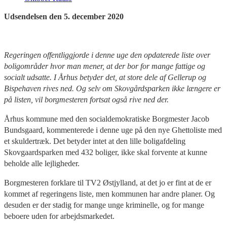
Udsendelsen den 5. december 2020
Regeringen offentliggjorde i denne uge den opdaterede liste over
boligområder hvor man mener, at der bor for mange fattige og
socialt udsatte. I Århus betyder det, at store dele af Gellerup og
Bispehaven rives ned. Og selv om Skovgårdsparken ikke længere er
på listen, vil borgmesteren fortsat også rive ned der.
Århus kommune med den socialdemokratiske Borgmester Jacob
Bundsgaard, kommenterede i denne uge på den nye Ghettoliste med
et skuldertræk. Det betyder intet at den lille boligafdeling
Skovgaardsparken med 432 boliger, ikke skal forvente at kunne
beholde alle lejligheder.
Borgmesteren forklare til TV2 Østjylland, at det jo er fint at de er
kommet af regeringens liste, men kommunen har andre planer. Og
desuden er der stadig for mange unge kriminelle, og for mange
beboere uden for arbejdsmarkedet.