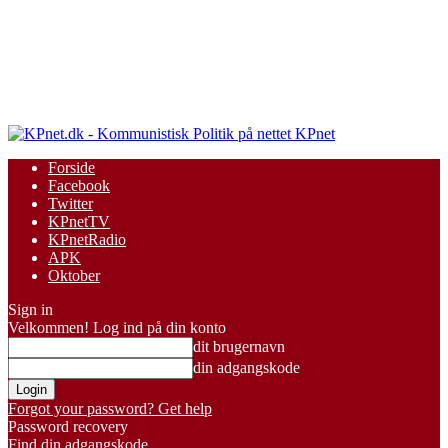
KPnet
Forside
Facebook
Twitter
KPnetTV
KPnetRadio
APK
Oktober
Sign in
Velkommen! Log ind på din konto
dit brugernavn
din adgangskode
Forgot your password? Get help
Password recovery
Find din adgangskode