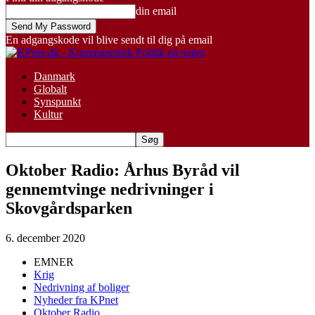
din email
En adgangskode vil blive sendt til dig på email
Danmark
Globalt
Synspunkt
Kultur
Oktober Radio: Århus Byråd vil
gennemtvinge nedrivninger i
Skovgårdsparken
6. december 2020
EMNER
Krig
Nedrivning af boliger
Nyheder fra KPnet
Oktober Radio