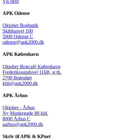
Vis flere
APK Odense
Oktober Bogbutik
Skibhusvej 100
5000 Odense C
odense@apk2000.dk
APK København
Oktober Bogcafé København
Frederikssundsvej 116B, st th.
2700 Brønshøj
kbh@apk2000.dk
APK Århus
Oktober - Århus
Ny Munkegade 88 kld.
8000 Århus C
aarhus@apk2000.dk
Skriv til APK & KPnet