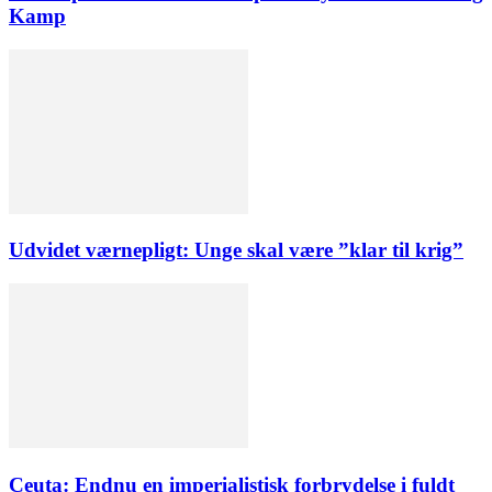
Kamp
Udvidet værnepligt: Unge skal være ”klar til krig”
Ceuta: Endnu en imperialistisk forbrydelse i fuldt