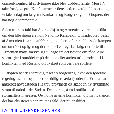
opmærksomhed til at flytninge ikke blev dobbelt ramte. Men FN
talte for døve øre. Konflikterne er flere steder i verden blusset op og
vi taler i dag om krigen i Kaukasus og Borgerkrigen i Etiopien, der
har nogle sammenfald.
Siden murens fald har Aserbajdsjan og Armenien været i konflikt
om den lille grænseregion Nagorno Karabakh. Området blev besat
af Armenien i starten af 90erne, men her i efteråret blussede kampen
om området op igen og der udbrød en regulær krig, der førte til at
Armenien måtte trække sig til bage fra det besatte om råde. Alle
stormagter i området er på den ene eller anden måde rodet ind i
konflikten med Rusland og Tyrkiet som centrale spillere.
I Etiopien har der samtidig raset en borgerkrig, hvor den føderale
regering i samarbejde med de tidligere ærkefjender fra Eritrea har
angrebet hovedstaden i Tigray provinsen og skabt en ny flygtninge
strøm til nabolandet Sudan. Dette er også en konflikt med
stormagters interesser. Og nogle interne konflikter, og magtbalancer
der har eksisteret siden murens fald, der nu er skiftet.
LYT TIL UDSENDELSEN HER