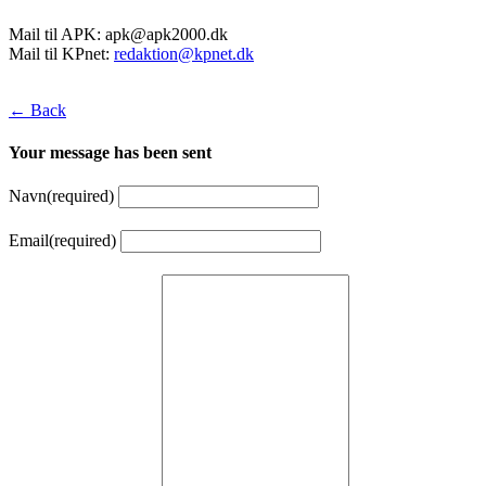
Mail til APK:
apk@apk2000.dk
Mail til KPnet:
redaktion@kpnet.dk
← Back
Your message has been sent
Navn
(required)
Email
(required)