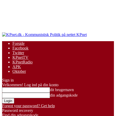
KPnet
Forside
Facebook
Twitter
KPnetTV
KPnetRadio
APK
Oktober
Sign in
Velkommen! Log ind på din konto
dit brugernavn
din adgangskode
Forgot your password? Get help
Password recovery
Find din adgangskode