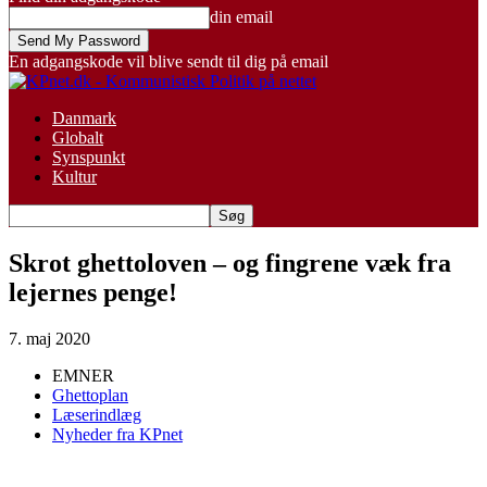
din email
En adgangskode vil blive sendt til dig på email
Danmark
Globalt
Synspunkt
Kultur
Skrot ghettoloven – og fingrene væk fra
lejernes penge!
7. maj 2020
EMNER
Ghettoplan
Læserindlæg
Nyheder fra KPnet