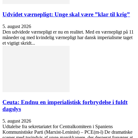
Udvidet værnepligt: Unge skal være ”klar til krig”
5. august 2026
Den udvidede værnepligt er nu en realitet. Med en værnepligt på 11
måneder og med kvindelig værnepligt har dansk imperialisme taget
et vigtigt skridt...
Ceuta: Endnu en imperialistisk forbrydelse i fuldt
dagslys
5. august 2026
Udtalelse fra sekretariatet for Centralkomiteen i Spaniens
Kommunistiske Parti (Marxist-Leninist) – PCE(m-l) De dramatiske
scener med tusindvis af unge marokkanere, der desperat forsøger at