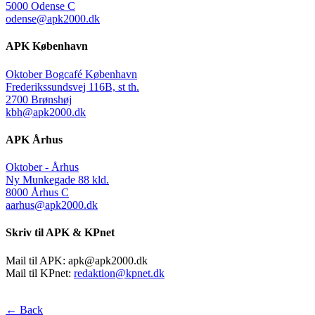
5000 Odense C
odense@apk2000.dk
APK København
Oktober Bogcafé København
Frederikssundsvej 116B, st th.
2700 Brønshøj
kbh@apk2000.dk
APK Århus
Oktober - Århus
Ny Munkegade 88 kld.
8000 Århus C
aarhus@apk2000.dk
Skriv til APK & KPnet
Mail til APK:
apk@apk2000.dk
Mail til KPnet:
redaktion@kpnet.dk
← Back