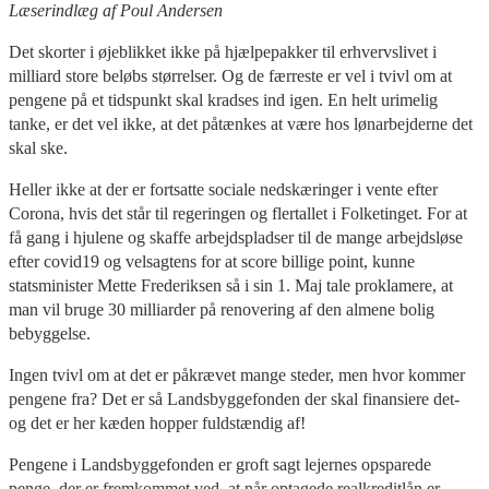
Læserindlæg af Poul Andersen
Det skorter i øjeblikket ikke på hjælpepakker til erhvervslivet i
milliard store beløbs størrelser. Og de færreste er vel i tvivl om at
pengene på et tidspunkt skal kradses ind igen. En helt urimelig
tanke, er det vel ikke, at det påtænkes at være hos lønarbejderne det
skal ske.
Heller ikke at der er fortsatte sociale nedskæringer i vente efter
Corona, hvis det står til regeringen og flertallet i Folketinget. For at
få gang i hjulene og skaffe arbejdspladser til de mange arbejdsløse
efter covid19 og velsagtens for at score billige point, kunne
statsminister Mette Frederiksen så i sin 1. Maj tale proklamere, at
man vil bruge 30 milliarder på renovering af den almene bolig
bebyggelse.
Ingen tvivl om at det er påkrævet mange steder, men hvor kommer
pengene fra? Det er så Landsbyggefonden der skal finansiere det-
og det er her kæden hopper fuldstændig af!
Pengene i Landsbyggefonden er groft sagt lejernes opsparede
penge, der er fremkommet ved, at når optagede realkreditlån er