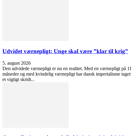
Udvidet værnepligt: Unge skal være ”klar til krig”
5. august 2026
Den udvidede værnepligt er nu en realitet. Med en værnepligt på 11
måneder og med kvindelig værnepligt har dansk imperialisme taget
et vigtigt skridt...