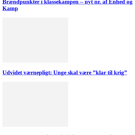
Brændpunkter i klassekampen – nyt nr. af Enhed og
Kamp
Udvidet værnepligt: Unge skal være ”klar til krig”