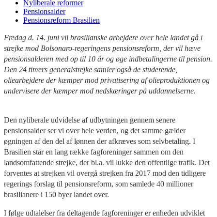
Nyliberale reformer
Pensionsalder
Pensionsreform Brasilien
Fredag d. 14. juni vil brasilianske arbejdere over hele landet gå i
strejke mod Bolsonaro-regeringens pensionsreform, der vil hæve
pensionsalderen med op til 10 år og øge indbetalingerne til pension.
Den 24 timers generalstrejke samler også de studerende,
oliearbejdere der kæmper mod privatisering af olieproduktionen og
undervisere der kæmper mod nedskæringer på uddannelserne.
Den nyliberale udvidelse af udbytningen gennem senere
pensionsalder ser vi over hele verden, og det samme gælder
øgningen af den del af lønnen der afkræves som selvbetaling. I
Brasilien står en lang række fagforeninger sammen om den
landsomfattende strejke, der bl.a. vil lukke den offentlige trafik. Det
forventes at strejken vil overgå strejken fra 2017 mod den tidligere
regerings forslag til pensionsreform, som samlede 40 millioner
brasilianere i 150 byer landet over.
I følge udtalelser fra deltagende fagforeninger er enheden udviklet