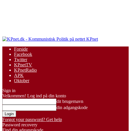
KPnet
Forside
Facebook
Twitter
KPnetTV
KPnetRadio
APK
Oktober
Sign in
Velkommen! Log ind på din konto
dit brugernavn
din adgangskode
Forgot your password? Get help
Password recovery
Find din adgangskode