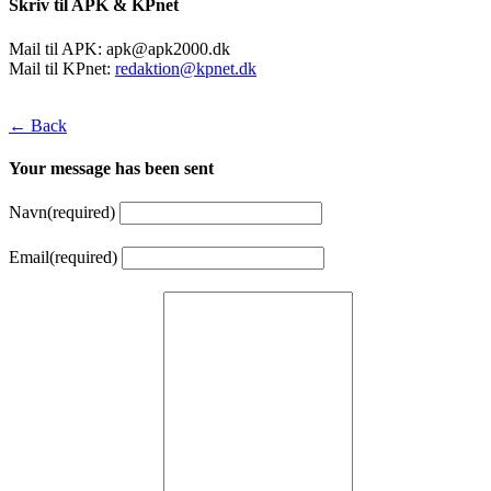
Skriv til APK & KPnet
Mail til APK:
apk@apk2000.dk
Mail til KPnet:
redaktion@kpnet.dk
← Back
Your message has been sent
Navn
(required)
Email
(required)