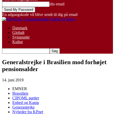
din email
En adgangskode vil blive sendt til dig på email
Danmark
Globalt
Synspunkt
Kultur
Generalstrejke i Brasilien mod forhøjet
pensionsalder
14. juni 2019
EMNER
Brassilien
CIPOML partier
Enhed og Kamp
Generastrejke
Nyheder fra KPnet