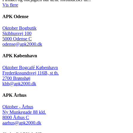
Vis flere
APK Odense
Oktober Bogbutik
Skibhusvej 100
5000 Odense C
odense@apk2000.dk
APK København
Oktober Bogcafé København
Frederikssundsvej 116B, st th.
2700 Brønshøj
kbh@apk2000.dk
APK Århus
Oktober - Århus
Ny Munkegade 88 kld.
8000 Århus C
aarhus@apk2000.dk