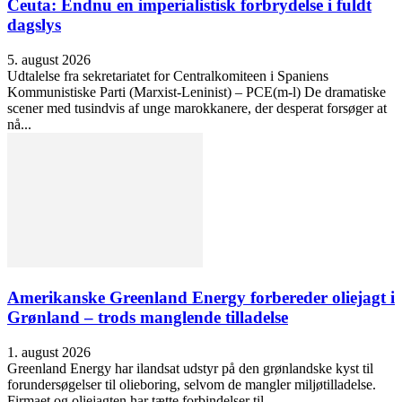
Ceuta: Endnu en imperialistisk forbrydelse i fuldt
dagslys
5. august 2026
Udtalelse fra sekretariatet for Centralkomiteen i Spaniens
Kommunistiske Parti (Marxist-Leninist) – PCE(m-l) De dramatiske
scener med tusindvis af unge marokkanere, der desperat forsøger at
nå...
Amerikanske Greenland Energy forbereder oliejagt i
Grønland – trods manglende tilladelse
1. august 2026
Greenland Energy har ilandsat udstyr på den grønlandske kyst til
forundersøgelser til olieboring, selvom de mangler miljøtilladelse.
Firmaet og oliejagten har tætte forbindelser til...