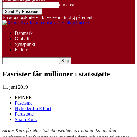
din email
En adgangskode vil blive sendt til dig på email
Danmark
Globalt
Synspunkt
Kultur
Fascister får millioner i statsstøtte
11. juni 2019
EMNER
Fascisme
Nyheder fra KPnet
Partistøtte
Stram Kurs
Stram Kurs får efter folketingsvalget 2.1 million kr. om året i