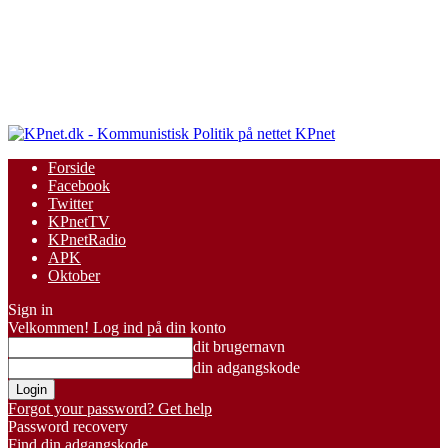
KPnet
Forside
Facebook
Twitter
KPnetTV
KPnetRadio
APK
Oktober
Sign in
Velkommen! Log ind på din konto
dit brugernavn
din adgangskode
Forgot your password? Get help
Password recovery
Find din adgangskode