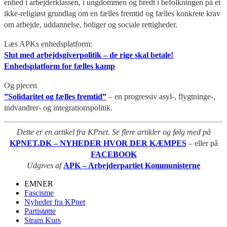
enhed i arbejderklassen, i ungdommen og bredt i befolkningen på et
ikke-religiøst grundlag om en fælles fremtid og fælles konkrete krav
om arbejde, uddannelse, boliger og sociale rettigheder.
Læs APKs enhedsplatform:
Slut med arbejdsgiverpolitik – de rige skal betale!
Enhedsplatform for fælles kamp
Og pjecen
”Solidaritet og fælles fremtid”
– en progressiv asyl-, flygtninge-,
indvandrer- og integrationspolitik.
Dette er en artikel fra KPnet. Se flere artikler og følg med på
KPNET.DK – NYHEDER HVOR DER KÆMPES
– eller på
FACEBOOK
Udgives af
APK – Arbejderpartiet Kommunisterne
EMNER
Fascisme
Nyheder fra KPnet
Partistøtte
Stram Kurs