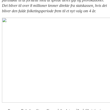
partistøtte til at forsætte med at sprede deres gift og provokationer.
Det bliver til over 8 millioner kroner direkte fra statskassen, hvis det
bliver den fulde folketingsperiode frem til et nyt valg om 4 år.