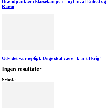
Brændpunkter i klassekampen – nyt nr. af Enhed og
Kamp
Udvidet værnepligt: Unge skal være ”klar til krig”
Ingen resultater
Nyheder