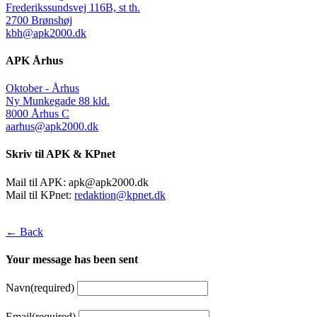
Frederikssundsvej 116B, st th.
2700 Brønshøj
kbh@apk2000.dk
APK Århus
Oktober - Århus
Ny Munkegade 88 kld.
8000 Århus C
aarhus@apk2000.dk
Skriv til APK & KPnet
Mail til APK:
apk@apk2000.dk
Mail til KPnet:
redaktion@kpnet.dk
← Back
Your message has been sent
Navn
(required)
Email
(required)