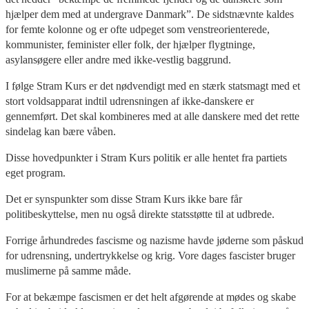
hjælper dem med at undergrave Danmark”. De sidstnævnte kaldes
for femte kolonne og er ofte udpeget som venstreorienterede,
kommunister, feminister eller folk, der hjælper flygtninge,
asylansøgere eller andre med ikke-vestlig baggrund.
I følge Stram Kurs er det nødvendigt med en stærk statsmagt med et
stort voldsapparat indtil udrensningen af ikke-danskere er
gennemført. Det skal kombineres med at alle danskere med det rette
sindelag kan bære våben.
Disse hovedpunkter i Stram Kurs politik er alle hentet fra partiets
eget program.
Det er synspunkter som disse Stram Kurs ikke bare får
politibeskyttelse, men nu også direkte statsstøtte til at udbrede.
Forrige århundredes fascisme og nazisme havde jøderne som påskud
for udrensning, undertrykkelse og krig. Vore dages fascister bruger
muslimerne på samme måde.
For at bekæmpe fascismen er det helt afgørende at mødes og skabe