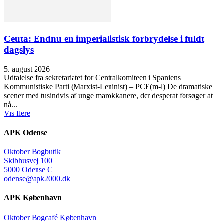
Ceuta: Endnu en imperialistisk forbrydelse i fuldt
dagslys
5. august 2026
Udtalelse fra sekretariatet for Centralkomiteen i Spaniens
Kommunistiske Parti (Marxist-Leninist) – PCE(m-l) De dramatiske
scener med tusindvis af unge marokkanere, der desperat forsøger at
nå...
Vis flere
APK Odense
Oktober Bogbutik
Skibhusvej 100
5000 Odense C
odense@apk2000.dk
APK København
Oktober Bogcafé København