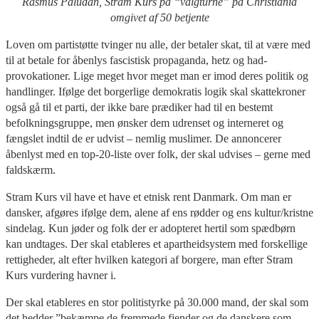
Rasmus Paludan, Stram Kurs på “valgturné” på Christiania
omgivet af 50 betjente
Loven om partistøtte tvinger nu alle, der betaler skat, til at være med
til at betale for åbenlys fascistisk propaganda, hetz og had-
provokationer. Lige meget hvor meget man er imod deres politik og
handlinger. Ifølge det borgerlige demokratis logik skal skattekroner
også gå til et parti, der ikke bare prædiker had til en bestemt
befolkningsgruppe, men ønsker dem udrenset og interneret og
fængslet indtil de er udvist – nemlig muslimer. De annoncerer
åbenlyst med en top-20-liste over folk, der skal udvises – gerne med
faldskærm.
Stram Kurs vil have et have et etnisk rent Danmark. Om man er
dansker, afgøres ifølge dem, alene af ens rødder og ens kultur/kristne
sindelag. Kun jøder og folk der er adopteret hertil som spædbørn
kan undtages. Der skal etableres et apartheidsystem med forskellige
rettigheder, alt efter hvilken kategori af borgere, man efter Stram
Kurs vurdering havner i.
Der skal etableres en stor politistyrke på 30.000 mand, der skal som
det hedder ”bekæmpe de fremmede fjender og de danskere som