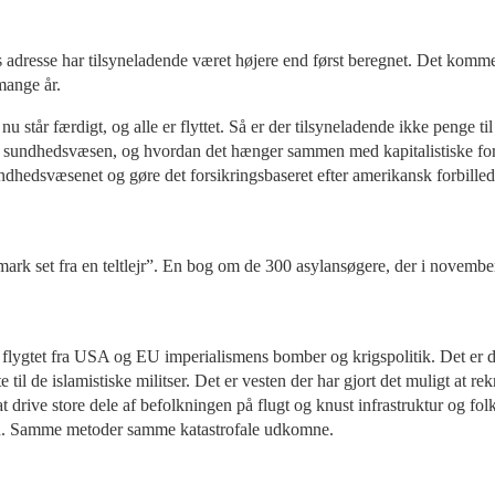
 adresse har tilsyneladende været højere end først beregnet. Det kommer 
mange år.
u står færdigt, og alle er flyttet. Så er der tilsyneladende ikke penge til
sundhedsvæsen, og hvordan det hænger sammen med kapitalistiske fores
undhedsvæsenet og gøre det forsikringsbaseret efter amerikansk forbilled
k set fra en teltlejr”. En bog om de 300 asylansøgere, der i november 2
r flygtet fra USA og EU imperialismens bomber og krigspolitik. Det er d
te til de islamistiske militser. Det er vesten der har gjort det muligt at
 at drive store dele af befolkningen på flugt og knust infrastruktur og fol
Iran. Samme metoder samme katastrofale udkomne.