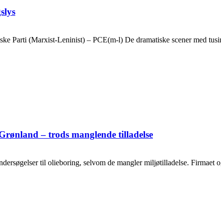
slys
ske Parti (Marxist-Leninist) – PCE(m-l) De dramatiske scener med tusin
Grønland – trods manglende tilladelse
ersøgelser til olieboring, selvom de mangler miljøtilladelse. Firmaet og o