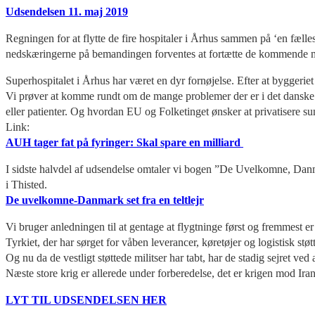
Udsendelsen 11. maj 2019
Regningen for at flytte de fire hospitaler i Århus sammen på ‘en fælles
nedskæringerne på bemandingen forventes at fortætte de kommende 
Superhospitalet i Århus har været en dyr fornøjelse. Efter at byggeriet n
Vi prøver at komme rundt om de mange problemer der er i det danske 
eller patienter. Og hvordan EU og Folketinget ønsker at privatisere s
Link:
AUH tager fat på fyringer: Skal spare en milliard
I sidste halvdel af udsendelse omtaler vi bogen ”De Uvelkomne, Danmar
i Thisted.
De uvelkomne-
Danmark set fra en teltlejr
Vi bruger anledningen til at gentage at flygtninge først og fremmest e
Tyrkiet, der har sørget for våben leverancer, køretøjer og logistisk støt
Og nu da de vestligt støttede militser har tabt, har de stadig sejret ved
Næste store krig er allerede under forberedelse, det er krigen mod 
LYT TIL UDSENDELSEN HER