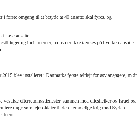
i første omgang til at betyde at 40 ansatte skal fyres, og
 at have ansatte.
tillinger og incitamenter, mens der ikke tænkes på hverken ansatte
e.
015 blev installeret i Danmarks første teltlejr for asylansøgere, midt
e vestlige efterretningstjenester, sammen med oliesheiker og Israel og
 rekruttere unge som lejesoldater til den hemmelige krig mod Syrien.
ks hjem.