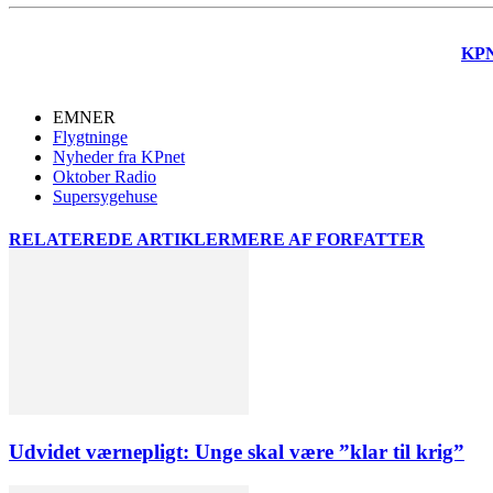
KP
EMNER
Flygtninge
Nyheder fra KPnet
Oktober Radio
Supersygehuse
RELATEREDE ARTIKLER
MERE AF FORFATTER
Udvidet værnepligt: Unge skal være ”klar til krig”