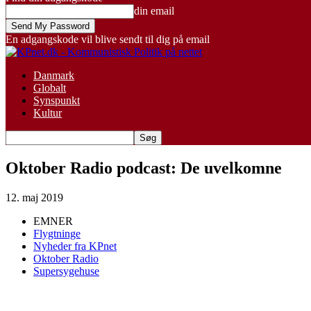
din email
En adgangskode vil blive sendt til dig på email
Danmark
Globalt
Synspunkt
Kultur
Oktober Radio podcast: De uvelkomne
12. maj 2019
EMNER
Flygtninge
Nyheder fra KPnet
Oktober Radio
Supersygehuse