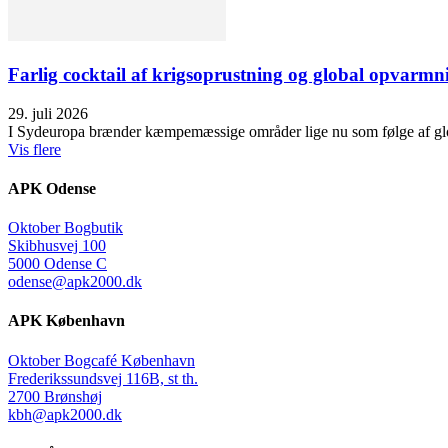
Farlig cocktail af krigsoprustning og global opvarmn
29. juli 2026
I Sydeuropa brænder kæmpemæssige områder lige nu som følge af glob
Vis flere
APK Odense
Oktober Bogbutik
Skibhusvej 100
5000 Odense C
odense@apk2000.dk
APK København
Oktober Bogcafé København
Frederikssundsvej 116B, st th.
2700 Brønshøj
kbh@apk2000.dk