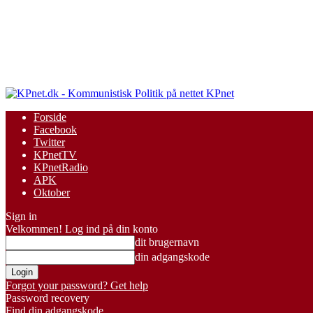
KPnet
Forside
Facebook
Twitter
KPnetTV
KPnetRadio
APK
Oktober
Sign in
Velkommen! Log ind på din konto
dit brugernavn
din adgangskode
Forgot your password? Get help
Password recovery
Find din adgangskode