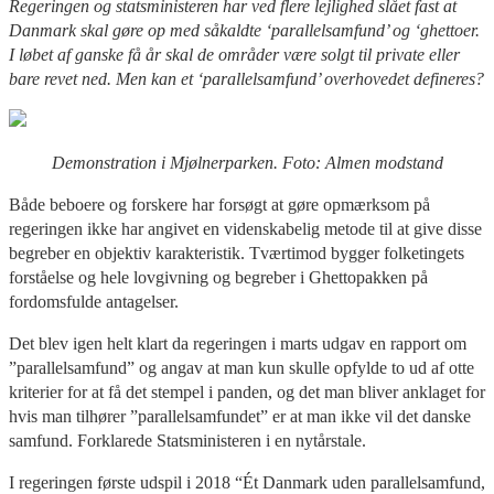
Regeringen og statsministeren har ved flere lejlighed slået fast at
Danmark skal gøre op med såkaldte ‘parallelsamfund’ og ‘ghettoer.
I løbet af ganske få år skal de områder være solgt til private eller
bare revet ned. Men kan et ‘parallelsamfund’ overhovedet defineres?
Demonstration i Mjølnerparken. Foto: Almen modstand
Både beboere og forskere har forsøgt at gøre opmærksom på
regeringen ikke har angivet en videnskabelig metode til at give disse
begreber en objektiv karakteristik. Tværtimod bygger folketingets
forståelse og hele lovgivning og begreber i Ghettopakken på
fordomsfulde antagelser.
Det blev igen helt klart da regeringen i marts udgav en rapport om
”parallelsamfund” og angav at man kun skulle opfylde to ud af otte
kriterier for at få det stempel i panden, og det man bliver anklaget for
hvis man tilhører ”parallelsamfundet” er at man ikke vil det danske
samfund. Forklarede Statsministeren i en nytårstale.
I regeringen første udspil i 2018 “Ét Danmark uden parallelsamfund,