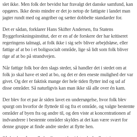
slet ikke. Men folk der bevidst har fravalgt det danske samfund, kan
opgøres. Ikke desto mindre er det jo netop de fattigste i landet man
jagter rundt med og angriber og sætter dobbelte standarder for.
Det er sådan, forklarer Hans Skifter Andersen, fra Statens
Byggeforskningsinstitut, der er en af de forskere der har kritiseret
regeringens talmagi, at folk ikke i sig selv bliver arbejdsløse, eller
fattige af at bo i et boligsocialt område, lige så lidt som folk bliver
rige af at bo på strandvejen.
Når fattige folk bor den slags steder, så handler det i stedet om at
folk jo skal have et sted at bo, og det er den eneste mulighed der var
givet. Og der er faktisk mange der hele tiden flytter ind og ud af
disse områder. Så naturligvis kan man ikke slå alle over én kam.
Der blev for et par år siden lavet en undersøgelse, hvor folk blev
spurgt om hvorfor de flyttede til og fra et område, og valgte bestemte
områder af byen fra og andre til, og den viste at koncentrationen af
indvandrere i bestemte områder skyldes at det kan være svært for
denne gruppe at finde andre steder at flytte hen.