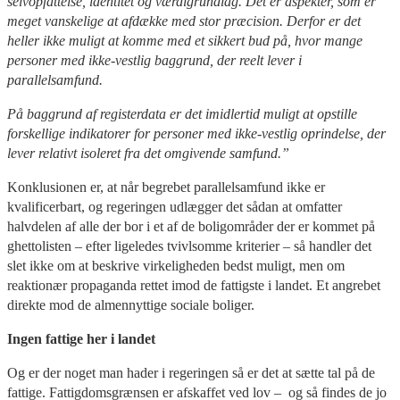
selvopfattelse, identitet og værdigrundlag. Det er aspekter, som er
meget vanskelige at afdække med stor præcision. Derfor er det
heller ikke muligt at komme med et sikkert bud på, hvor mange
personer med ikke-vestlig baggrund, der reelt lever i
parallelsamfund.
På baggrund af registerdata er det imidlertid muligt at opstille
forskellige indikatorer for personer med ikke-vestlig oprindelse, der
lever relativt isoleret fra det omgivende samfund.”
Konklusionen er, at når begrebet parallelsamfund ikke er
kvalificerbart, og regeringen udlægger det sådan at omfatter
halvdelen af alle der bor i et af de boligområder der er kommet på
ghettolisten – efter ligeledes tvivlsomme kriterier – så handler det
slet ikke om at beskrive virkeligheden bedst muligt, men om
reaktionær propaganda rettet imod de fattigste i landet. Et angrebet
direkte mod de almennyttige sociale boliger.
Ingen fattige her i landet
Og er der noget man hader i regeringen så er det at sætte tal på de
fattige. Fattigdomsgrænsen er afskaffet ved lov – og så findes de jo