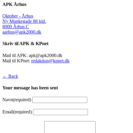
APK Århus
Oktober - Århus
Ny Munkegade 88 kld.
8000 Århus C
aarhus@apk2000.dk
Skriv til APK & KPnet
Mail til APK:
apk@apk2000.dk
Mail til KPnet:
redaktion@kpnet.dk
← Back
Your message has been sent
Navn
(required)
Email
(required)