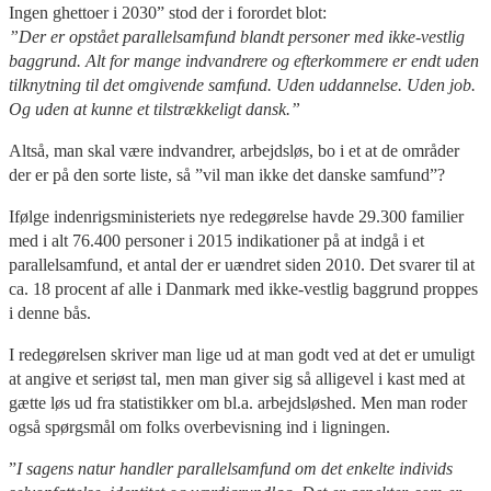
Ingen ghettoer i 2030” stod der i forordet blot:
”Der er opstået parallelsamfund blandt personer med ikke-vestlig
baggrund. Alt for mange indvandrere og efterkommere er endt uden
tilknytning til det omgivende samfund. Uden uddannelse. Uden job.
Og uden at kunne et tilstrækkeligt dansk.”
Altså, man skal være indvandrer, arbejdsløs, bo i et at de områder
der er på den sorte liste, så ”vil man ikke det danske samfund”?
Ifølge indenrigsministeriets nye redegørelse havde 29.300 familier
med i alt 76.400 personer i 2015 indikationer på at indgå i et
parallelsamfund, et antal der er uændret siden 2010. Det svarer til at
ca. 18 procent af alle i Danmark med ikke-vestlig baggrund proppes
i denne bås.
I redegørelsen skriver man lige ud at man godt ved at det er umuligt
at angive et seriøst tal, men man giver sig så alligevel i kast med at
gætte løs ud fra statistikker om bl.a. arbejdsløshed. Men man roder
også spørgsmål om folks overbevisning ind i ligningen.
”
I sagens natur handler parallelsamfund om det enkelte individs