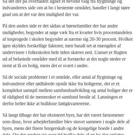
Så det der på overfladen ligner et bevidst valg fra flygtninge og
indvandreres side om at bo i bestemte områder, handler i langt støre
grad om at det var den mulighed der var.
På den anden side er det sådan at børnefamilier der har andre
muligheder, begynder at søge væk fra et kvarter hvis procentandelen
af tosprogede i skolen begynder at nærme sig 20-30 procent. Hvilket
igen skyldes forskellige faktorer, men basalt set at mængden af
undervisere i folkeskolen hele tiden skæres ned. Uanset er flugten
ud af belastede områder med til at forstærke at det nogle steder er
nemt at få en bolig, mens det er svært i andre.
Så de sociale problemer i et område, eller antal af flygtninge og
indvandrere eller rødhårede opstår ikke fra boligerne, det er et
komplekst samspil mellem samfundsudvikling og antal boliger der er
til rådighed til de mennesker et samfund består af. Løsningen er
derfor heller ikke at bulldoze fattigkvartererne.
Så langt tilbage der har eksisteret byer, har det været fænomener
som disse, hvor arbejderfamilier blev stuvet sammen i nogle dele af
byen, mens det finere borgerskab og de kongelige boede i andre
dele. Og det ændrer sig over tid hvilke dele af en by der opfattes