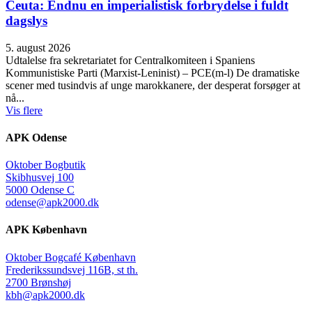
Ceuta: Endnu en imperialistisk forbrydelse i fuldt
dagslys
5. august 2026
Udtalelse fra sekretariatet for Centralkomiteen i Spaniens
Kommunistiske Parti (Marxist-Leninist) – PCE(m-l) De dramatiske
scener med tusindvis af unge marokkanere, der desperat forsøger at
nå...
Vis flere
APK Odense
Oktober Bogbutik
Skibhusvej 100
5000 Odense C
odense@apk2000.dk
APK København
Oktober Bogcafé København
Frederikssundsvej 116B, st th.
2700 Brønshøj
kbh@apk2000.dk