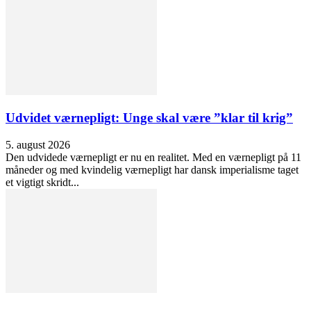
Udvidet værnepligt: Unge skal være ”klar til krig”
5. august 2026
Den udvidede værnepligt er nu en realitet. Med en værnepligt på 11
måneder og med kvindelig værnepligt har dansk imperialisme taget
et vigtigt skridt...