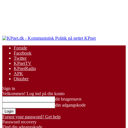
KPnet
Forside
Facebook
Twitter
KPnetTV
KPnetRadio
APK
Oktober
Sign in
Velkommen! Log ind på din konto
dit brugernavn
din adgangskode
Forgot your password? Get help
Password recovery
Find din adgangskode