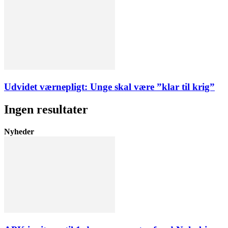
Udvidet værnepligt: Unge skal være ”klar til krig”
Ingen resultater
Nyheder