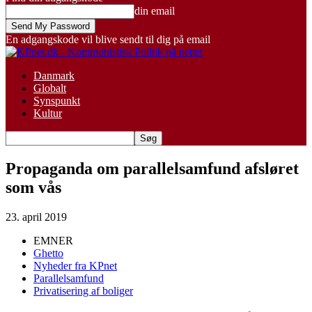
din email
En adgangskode vil blive sendt til dig på email
Danmark
Globalt
Synspunkt
Kultur
Propaganda om parallelsamfund afsløret
som vås
23. april 2019
EMNER
Ghetto
Nyheder fra KPnet
Parallelsamfund
Privatisering af boliger