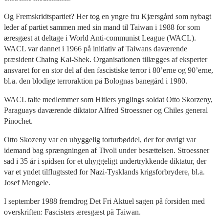
Og Fremskridtspartiet? Her tog en yngre fru Kjærsgård som nybagt
leder af partiet sammen med sin mand til Taiwan i 1988 for som
æresgæst at deltage i World Anti-communist League (WACL).
WACL var dannet i 1966 på initiativ af Taiwans daværende
præsident Chaing Kai-Shek. Organisationen tillægges af eksperter
ansvaret for en stor del af den fascistiske terror i 80’erne og 90’erne,
bl.a. den blodige terroraktion på Bolognas banegård i 1980.
WACL talte medlemmer som Hitlers ynglings soldat Otto Skorzeny,
Paraguays daværende diktator Alfred Stroessner og Chiles general
Pinochet.
Otto Skozeny var en uhyggelig torturbøddel, der for øvrigt var
idemand bag sprængningen af Tivoli under besættelsen. Stroessner
sad i 35 år i spidsen for et uhyggeligt undertrykkende diktatur, der
var et yndet tilflugtssted for Nazi-Tysklands krigsforbrydere, bl.a.
Josef Mengele.
I september 1988 fremdrog Det Fri Aktuel sagen på forsiden med
overskriften: Fascisters æresgæst på Taiwan.