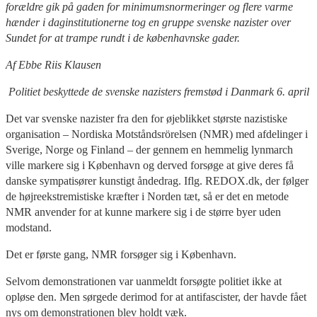
forældre gik på gaden for minimumsnormeringer og flere varme
hænder i daginstitutionerne tog en gruppe svenske nazister over
Sundet for at trampe rundt i de københavnske gader.
Af Ebbe Riis Klausen
Politiet beskyttede de svenske nazisters fremstød i Danmark 6. april
Det var svenske nazister fra den for øjeblikket største nazistiske
organisation – Nordiska Motståndsrörelsen (NMR) med afdelinger i
Sverige, Norge og Finland – der gennem en hemmelig lynmarch
ville markere sig i København og derved forsøge at give deres få
danske sympatisører kunstigt åndedrag. Iflg. REDOX.dk, der følger
de højreekstremistiske kræfter i Norden tæt, så er det en metode
NMR anvender for at kunne markere sig i de større byer uden
modstand.
Det er første gang, NMR forsøger sig i København.
Selvom demonstrationen var uanmeldt forsøgte politiet ikke at
opløse den. Men sørgede derimod for at antifascister, der havde fået
nys om demonstrationen blev holdt væk.