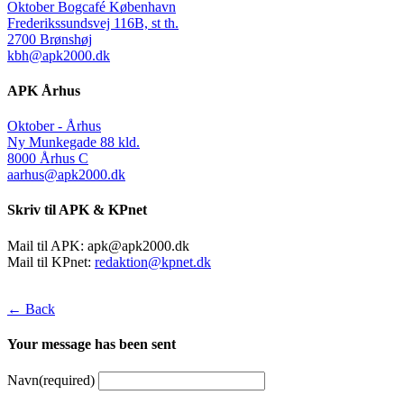
Oktober Bogcafé København
Frederikssundsvej 116B, st th.
2700 Brønshøj
kbh@apk2000.dk
APK Århus
Oktober - Århus
Ny Munkegade 88 kld.
8000 Århus C
aarhus@apk2000.dk
Skriv til APK & KPnet
Mail til APK:
apk@apk2000.dk
Mail til KPnet:
redaktion@kpnet.dk
← Back
Your message has been sent
Navn
(required)