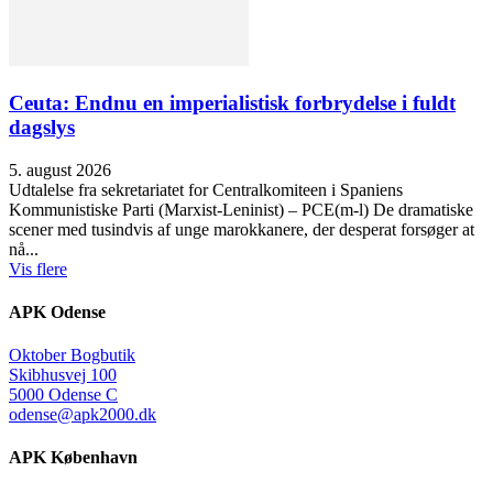
Ceuta: Endnu en imperialistisk forbrydelse i fuldt
dagslys
5. august 2026
Udtalelse fra sekretariatet for Centralkomiteen i Spaniens
Kommunistiske Parti (Marxist-Leninist) – PCE(m-l) De dramatiske
scener med tusindvis af unge marokkanere, der desperat forsøger at
nå...
Vis flere
APK Odense
Oktober Bogbutik
Skibhusvej 100
5000 Odense C
odense@apk2000.dk
APK København