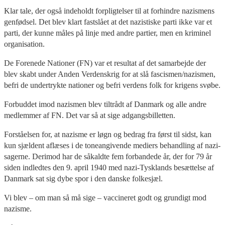
Klar tale, der også indeholdt forpligtelser til at forhindre nazismens
genfødsel. Det blev klart fastslået at det nazistiske parti ikke var et
parti, der kunne måles på linje med andre partier, men en kriminel
organisation.
De Forenede Nationer (FN) var et resultat af det samarbejde der
blev skabt under Anden Verdenskrig for at slå fascismen/nazismen,
befri de undertrykte nationer og befri verdens folk for krigens svøbe.
Forbuddet imod nazismen blev tiltrådt af Danmark og alle andre
medlemmer af FN. Det var så at sige adgangsbilletten.
Forståelsen for, at nazisme er løgn og bedrag fra først til sidst, kan
kun sjældent aflæses i de toneangivende mediers behandling af nazi-
sagerne. Derimod har de såkaldte fem forbandede år, der for 79 år
siden indledtes den 9. april 1940 med nazi-Tysklands besættelse af
Danmark sat sig dybe spor i den danske folkesjæl.
Vi blev – om man så må sige – vaccineret godt og grundigt mod
nazisme.