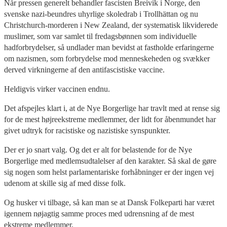
Når pressen generelt behandler fascisten Breivik i Norge, den
svenske nazi-beundres uhyrlige skoledrab i Trollhättan og nu
Christchurch-morderen i New Zealand, der systematisk likviderede
muslimer, som var samlet til fredagsbønnen som individuelle
hadforbrydelser, så undlader man bevidst at fastholde erfaringerne
om nazismen, som forbrydelse mod menneskeheden og svækker
derved virkningerne af den antifascistiske vaccine.
Heldigvis virker vaccinen endnu.
Det afspejles klart i, at de Nye Borgerlige har travlt med at rense sig
for de mest højreekstreme medlemmer, der lidt for åbenmundet har
givet udtryk for racistiske og nazistiske synspunkter.
Der er jo snart valg. Og det er alt for belastende for de Nye
Borgerlige med medlemsudtalelser af den karakter. Så skal de gøre
sig nogen som helst parlamentariske forhåbninger er der ingen vej
udenom at skille sig af med disse folk.
Og husker vi tilbage, så kan man se at Dansk Folkeparti har været
igennem nøjagtig samme proces med udrensning af de mest
ekstreme medlemmer.