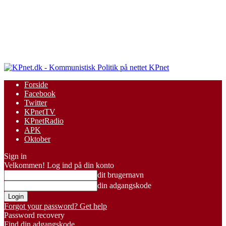
KPnet
Forside
Facebook
Twitter
KPnetTV
KPnetRadio
APK
Oktober
Sign in
Velkommen! Log ind på din konto
dit brugernavn
din adgangskode
Forgot your password? Get help
Password recovery
Find din adgangskode