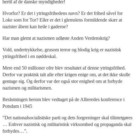
hertil af de danske myndigheder!
Hvorfor? Er det i ytringsfrihedens navn? Er det frihed såvel for
Loke som for Tor? Eller er det i glemslens formildende skær at
nazister åbent kan heile i gaderne?
Har man glemt at nazismen udløste Anden Verdenskrig?
Vold, undertrykkelse, grusom terror og blodig krig er nazistisk
ytringsfrihed i en nøddeskal.
Mere end 50 millioner ofre blev resultatet af denne ytringsfrihed.
Derfor var praktisk talt alle efter krigen enige om, at det ikke skulle
gentage sig. Og derfor var der også stor enighed om at forbyde
nazismen og militarismen.
Beslutningen herom blev vedtaget på de Allieredes konference i
Potsdam i 1945
”Det nationalsocialistiske parti og dets forgreninger skal tilintetgøres
… Enhver nazistisk og militaristisk virksomhed og propaganda skal
forbydes…”.