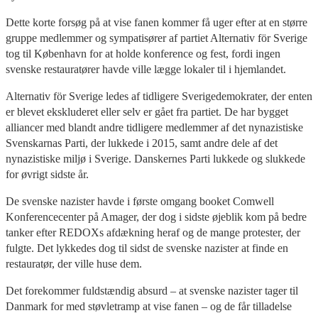
Dette korte forsøg på at vise fanen kommer få uger efter at en større
gruppe medlemmer og sympatisører af partiet Alternativ för Sverige
tog til København for at holde konference og fest, fordi ingen
svenske restauratører havde ville lægge lokaler til i hjemlandet.
Alternativ för Sverige ledes af tidligere Sverigedemokrater, der enten
er blevet ekskluderet eller selv er gået fra partiet. De har bygget
alliancer med blandt andre tidligere medlemmer af det nynazistiske
Svenskarnas Parti, der lukkede i 2015, samt andre dele af det
nynazistiske miljø i Sverige. Danskernes Parti lukkede og slukkede
for øvrigt sidste år.
De svenske nazister havde i første omgang booket Comwell
Konferencecenter på Amager, der dog i sidste øjeblik kom på bedre
tanker efter REDOXs afdækning heraf og de mange protester, der
fulgte. Det lykkedes dog til sidst de svenske nazister at finde en
restauratør, der ville huse dem.
Det forekommer fuldstændig absurd – at svenske nazister tager til
Danmark for med støvletramp at vise fanen – og de får tilladelse