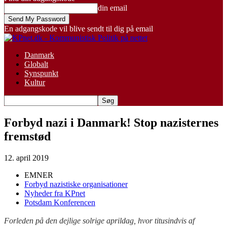
din email
En adgangskode vil blive sendt til dig på email
Danmark
Globalt
Synspunkt
Kultur
Forbyd nazi i Danmark! Stop nazisternes
fremstød
12. april 2019
EMNER
Forbyd nazistiske organisationer
Nyheder fra KPnet
Potsdam Konferencen
Forleden på den dejlige solrige aprildag, hvor titusindvis af