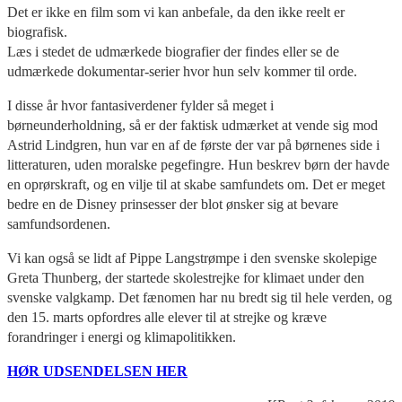
Det er ikke en film som vi kan anbefale, da den ikke reelt er
biografisk.
Læs i stedet de udmærkede biografier der findes eller se de
udmærkede dokumentar-serier hvor hun selv kommer til orde.
I disse år hvor fantasiverdener fylder så meget i
børneunderholdning, så er der faktisk udmærket at vende sig mod
Astrid Lindgren, hun var en af de første der var på børnenes side i
litteraturen, uden moralske pegefingre. Hun beskrev børn der havde
en oprørskraft, og en vilje til at skabe samfundets om. Det er meget
bedre en de Disney prinsesser der blot ønsker sig at bevare
samfundsordenen.
Vi kan også se lidt af Pippe Langstrømpe i den svenske skolepige
Greta Thunberg, der startede skolestrejke for klimaet under den
svenske valgkamp. Det fænomen har nu bredt sig til hele verden, og
den 15. marts opfordres alle elever til at strejke og kræve
forandringer i energi og klimapolitikken.
HØR UDSENDELSEN HER