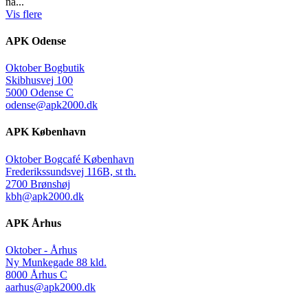
nå...
Vis flere
APK Odense
Oktober Bogbutik
Skibhusvej 100
5000 Odense C
odense@apk2000.dk
APK København
Oktober Bogcafé København
Frederikssundsvej 116B, st th.
2700 Brønshøj
kbh@apk2000.dk
APK Århus
Oktober - Århus
Ny Munkegade 88 kld.
8000 Århus C
aarhus@apk2000.dk