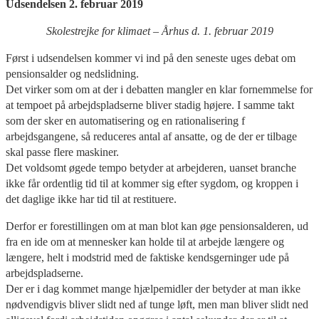
Udsendelsen 2. februar 2019
Skolestrejke for klimaet – Århus d. 1. februar 2019
Først i udsendelsen kommer vi ind på den seneste uges debat om
pensionsalder og nedslidning.
Det virker som om at der i debatten mangler en klar fornemmelse for
at tempoet på arbejdspladserne bliver stadig højere. I samme takt
som der sker en automatisering og en rationalisering f
arbejdsgangene, så reduceres antal af ansatte, og de der er tilbage
skal passe flere maskiner.
Det voldsomt øgede tempo betyder at arbejderen, uanset branche
ikke får ordentlig tid til at kommer sig efter sygdom, og kroppen i
det daglige ikke har tid til at restituere.
Derfor er forestillingen om at man blot kan øge pensionsalderen, ud
fra en ide om at mennesker kan holde til at arbejde længere og
længere, helt i modstrid med de faktiske kendsgerninger ude på
arbejdspladserne.
Der er i dag kommet mange hjælpemidler der betyder at man ikke
nødvendigvis bliver slidt ned af tunge løft, men man bliver slidt ned