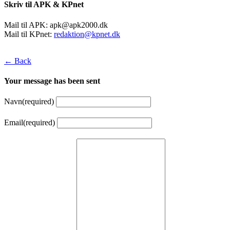
Skriv til APK & KPnet
Mail til APK:
apk@apk2000.dk
Mail til KPnet:
redaktion@kpnet.dk
← Back
Your message has been sent
Navn
(required)
Email
(required)