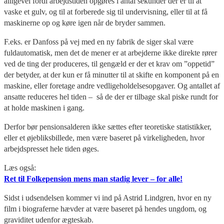
alligevel fordi arbejdstiden opgøres i antal sekunder der er til at
vaske et gulv, og til at forberede sig til undervisning, eller til at få
maskinerne op og køre igen når de bryder sammen.
F.eks. er Danfoss på vej med en ny fabrik de siger skal være
fuldautomatisk, men det de mener er at arbejderne ikke direkte rører
ved de ting der produceres, til gengæld er der et krav om ”oppetid”
der betyder, at der kun er få minutter til at skifte en komponent på en
maskine, eller foretage andre vedligeholdelsesopgaver. Og antallet af
ansatte reduceres hel tiden – så de der er tilbage skal piske rundt for
at holde maskinen i gang.
Derfor bør pensionsalderen ikke sættes efter teoretiske statistikker,
eller et øjebliksbillede, men være baseret på virkeligheden, hvor
arbejdspresset hele tiden øges.
Læs også:
Ret til Folkepension mens man stadig lever – for alle!
Sidst i udsendelsen kommer vi ind på Astrid Lindgren, hvor en ny
film i biograferne hævder at være baseret på hendes ungdom, og
graviditet udenfor ægteskab.