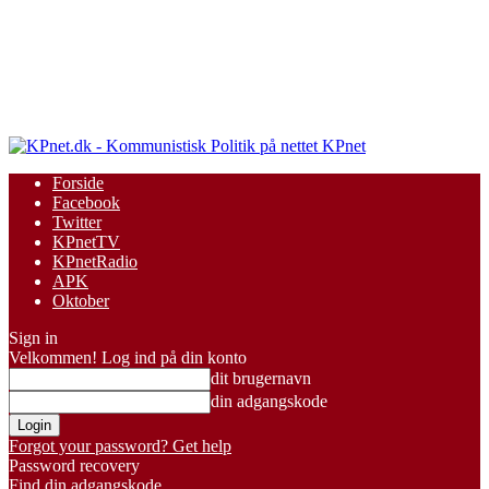
KPnet
Forside
Facebook
Twitter
KPnetTV
KPnetRadio
APK
Oktober
Sign in
Velkommen! Log ind på din konto
dit brugernavn
din adgangskode
Forgot your password? Get help
Password recovery
Find din adgangskode