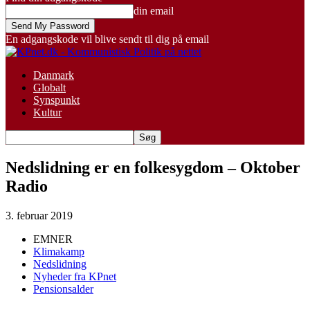
din email
En adgangskode vil blive sendt til dig på email
Danmark
Globalt
Synspunkt
Kultur
Nedslidning er en folkesygdom – Oktober
Radio
3. februar 2019
EMNER
Klimakamp
Nedslidning
Nyheder fra KPnet
Pensionsalder