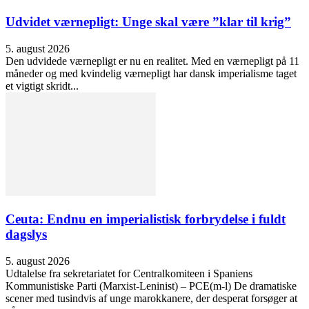
Udvidet værnepligt: Unge skal være ”klar til krig”
5. august 2026
Den udvidede værnepligt er nu en realitet. Med en værnepligt på 11
måneder og med kvindelig værnepligt har dansk imperialisme taget
et vigtigt skridt...
Ceuta: Endnu en imperialistisk forbrydelse i fuldt
dagslys
5. august 2026
Udtalelse fra sekretariatet for Centralkomiteen i Spaniens
Kommunistiske Parti (Marxist-Leninist) – PCE(m-l) De dramatiske
scener med tusindvis af unge marokkanere, der desperat forsøger at