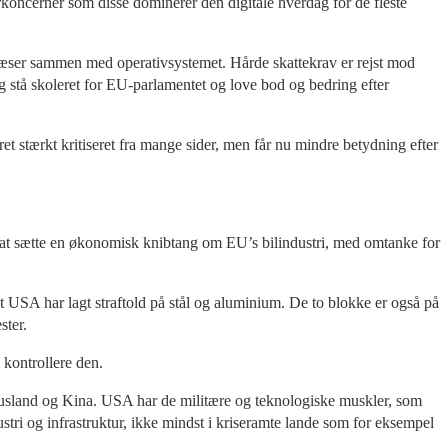
koncerner som disse dominerer den digitale hverdag for de fleste
tlæser sammen med operativsystemet. Hårde skattekrav er rejst mod
 stå skoleret for EU-parlamentet og love bod og bedring efter
 stærkt kritiseret fra mange sider, men får nu mindre betydning efter
 at sætte en økonomisk knibtang om EU’s bilindustri, med omtanke for
at USA har lagt straftold på stål og aluminium. De to blokke er også på
ster.
 kontrollere den.
Rusland og Kina. USA har de militære og teknologiske muskler, som
tri og infrastruktur, ikke mindst i kriseramte lande som for eksempel