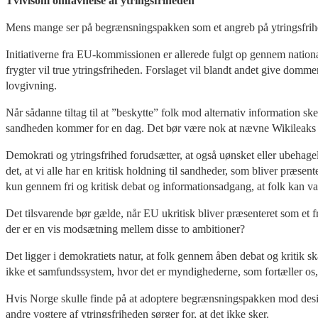
Tvivlsom omfavnelse af ytringsfriheden
Mens mange ser på begrænsningspakken som et angreb på ytringsfrihed
Initiativerne fra EU-kommissionen er allerede fulgt op gennem nation
frygter vil true ytringsfriheden. Forslaget vil blandt andet give domme
lovgivning.
Når sådanne tiltag til at ”beskytte” folk mod alternativ information sker 
sandheden kommer for en dag. Det bør være nok at nævne Wikileaks me
Demokrati og ytringsfrihed forudsætter, at også uønsket eller ubehage
det, at vi alle har en kritisk holdning til sandheder, som bliver præs
kun gennem fri og kritisk debat og informationsadgang, at folk kan v
Det tilsvarende bør gælde, når EU ukritisk bliver præsenteret som et f
der er en vis modsætning mellem disse to ambitioner?
Det ligger i demokratiets natur, at folk gennem åben debat og kritik 
ikke et samfundssystem, hvor det er myndighederne, som fortæller os, h
Hvis Norge skulle finde på at adoptere begrænsningspakken mod desin
andre vogtere af ytringsfriheden sørger for, at det ikke sker.