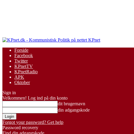
KPnet
Forside
Facebook
Twitter
KPnetTV
KPnetRadio
APK
Oktober
Sign in
Velkommen! Log ind på din konto
dit brugernavn
din adgangskode
Forgot your password? Get help
Password recovery
Find din adgangskode