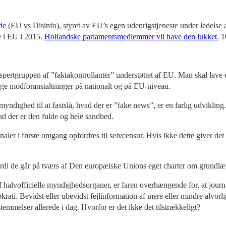
de
(EU vs Disinfo), styret av EU’s egen udenrigstjeneste under ledelse
e i EU i 2015.
Hollandske parlamentsmedlemmer vil have den lukket
.
10
kspertgruppen af ”faktakontrollanter” understøttet af EU. Man skal lave
ige modforanstaltninger på nationalt og på EU-niveau.
myndighed til at fastslå, hvad der er ”fake news”, er en farlig udviklin
vad der er den fulde og hele sandhed.
naler i første omgang opfordres til selvcensur. Hvis ikke dette giver de
ordi de går på tværs af Den europæiske Unions eget charter om grundlæg
 halvofficielle myndighedsorganer, er faren overhængende for, at journ
rati. Bevidst eller ubevidst fejlinformation af mere eller mindre alvor
temmelser allerede i dag. Hvorfor er det ikke det tilstrækkeligt?