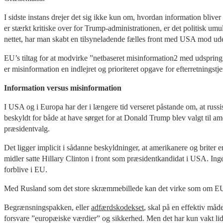
I sidste instans drejer det sig ikke kun om, hvordan information bliver
er stærkt kritiske over for Trump-administrationen, er det politisk u
nettet, har man skabt en tilsyneladende fælles front med USA mod ud
EU’s tiltag for at modvirke ”netbaseret misinformation2 med udspring i 
er misinformation en indlejret og prioriteret opgave for efterretningstj
Information versus misinformation
I USA og i Europa har der i længere tid verseret påstande om, at rus
beskyldt for både at have sørget for at Donald Trump blev valgt til am
præsidentvalg.
Det ligger implicit i sådanne beskyldninger, at amerikanere og briter 
midler satte Hillary Clinton i front som præsidentkandidat i USA. Inge
forblive i EU.
Med Rusland som det store skræmmebillede kan det virke som om EU ser
Begrænsningspakken, eller
adfærdskodekset
, skal på en effektiv må
forsvare ”europæiske værdier” og sikkerhed. Men det har kun vakt 