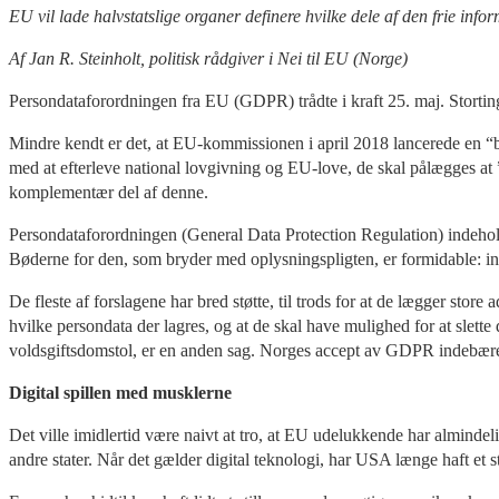
EU vil lade halvstatslige organer definere hvilke dele af den frie inf
Af Jan R. Steinholt, politisk rådgiver i Nei til EU (Norge)
Persondataforordningen fra EU (GDPR) trådte i kraft 25. maj. Storti
Mindre kendt er det, at EU-kommissionen i april 2018 lancerede en “be
med at efterleve national lovgivning og EU-love, de skal pålægges at
komplementær del af denne.
Persondataforordningen (General Data Protection Regulation) indeholder
Bøderne for den, som bryder med oplysningspligten, er formidable: ind
De fleste af forslagene har bred støtte, til trods for at de lægger store
hvilke persondata der lagres, og at de skal have mulighed for at sle
voldsgiftsdomstol, er en anden sag. Norges accept av GDPR indebære
Digital spillen med musklerne
Det ville imidlertid være naivt at tro, at EU udelukkende har alminde
andre stater. Når det gælder digital teknologi, har USA længe haft et st