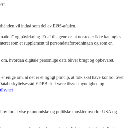
on”.
erhånden vil indgå som del av EØS-aftalen.
ion” og påvirkning. Et af tiltagene er, at netsteder ikke kan nøjes
enteret som et supplement til persondataforordningen og som en
 om, hvordan digitale personlige data bliver brugt og opbevaret.
r enige om, at det er et rigtigt princip, at folk skal have kontrol over,
ske Databeskyttelsesråd EDPB skal være tilsynsmyndighed og
ilsynet
 behov for at vise økonomiske og politiske muskler overfor USA og