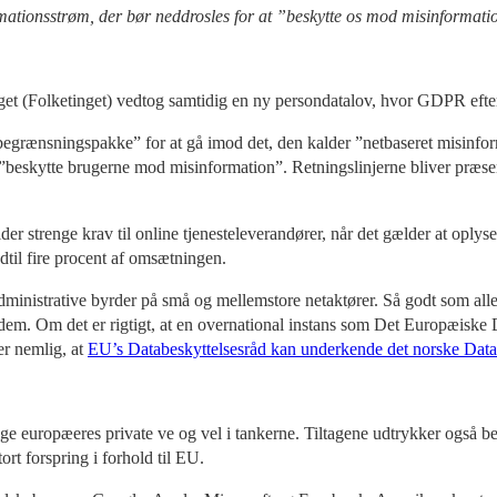
ormationsstrøm, der bør neddrosles for at ”beskytte os mod misinformati
nget (Folketinget) vedtog samtidig en ny persondatalov, hvor GDPR eft
grænsningspakke” for at gå imod det, den kalder ”netbaseret misinformat
 ”beskytte brugerne mod misinformation”. Retningslinjerne bliver præs
 strenge krav til online tjenesteleverandører, når det gælder at oplyse
til fire procent af omsætningen.
 administrative byrder på små og mellemstore netaktører. Så godt som alle e
tte dem. Om det er rigtigt, at en overnational instans som Det Europæi
r nemlig, at
EU’s Databeskyttelsesråd kan underkende det norske Datat
lige europæeres private ve og vel i tankerne. Tiltagene udtrykker også
ort forspring i forhold til EU.