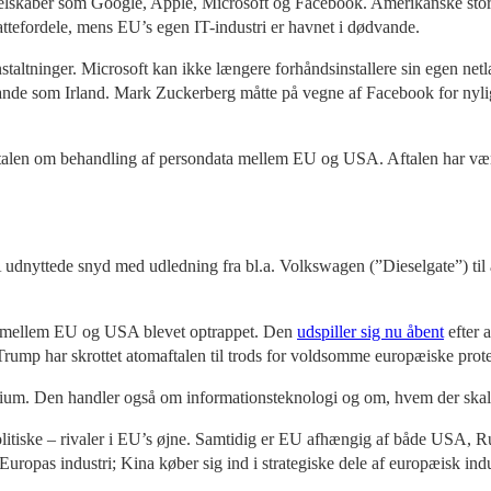
 selskaber som Google, Apple, Microsoft og Facebook. Amerikanske stor
ttefordele, mens EU’s egen IT-industri er havnet i dødvande.
staltninger. Microsoft kan ikke længere forhåndsinstallere sin egen ne
lande som Irland. Mark Zuckerberg måtte på vegne af Facebook for nylig
talen om behandling af persondata mellem EU og USA. Aftalen har været
 udnyttede snyd med udledning fra bl.a. Volkswagen (”Dieselgate”) til
rig mellem EU og USA blevet optrappet. Den
udspiller sig nu åbent
efter 
 Trump har skrottet atomaftalen til trods for voldsomme europæiske prote
minium. Den handler også om informationsteknologi og om, hvem der skal
litiske – rivaler i EU’s øjne. Samtidig er EU afhængig af både USA, 
opas industri; Kina køber sig ind i strategiske dele af europæisk indus