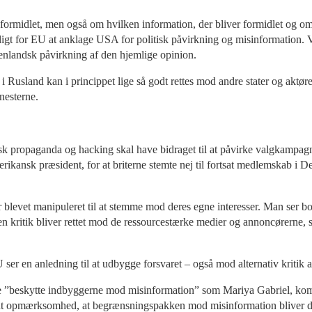
 formidlet, men også om hvilken information, der bliver formidlet og om, 
muligt for EU at anklage USA for politisk påvirkning og misinformation
enlandsk påvirkning af den hjemlige opinion.
Rusland kan i princippet lige så godt rettes mod andre stater og aktører 
enesterne.
sisk propaganda og hacking skal have bidraget til at påvirke valgkampa
erikansk præsident, for at briterne stemte nej til fortsat medlemskab i 
er blevet manipuleret til at stemme mod deres egne interesser. Man ser 
n kritik bliver rettet mod de ressourcestærke medier og annoncørerne, s
 en anledning til at udbygge forsvaret – også mod alternativ kritik af
de ”beskytte indbyggerne mod misinformation” som Mariya Gabriel, kom
lidt opmærksomhed, at begrænsningspakken mod misinformation bliver 