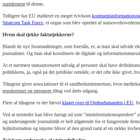
supplement
til denne.
Tidligere har EU etableret en meget tvivlsom
kontra
mis
informationssi
Stratcom Task Force
, et organ som blev oprettet af statsoverhovedern
Hvem skal tjekke faktatjekkerne?
Blandt de nye foranstaltninger, som foreslås, er, at man skal udvide e
journalister. Og man skal koordinere de digitale og informationsmæss
At et nærmest statsautoriseret udvalg af personer skal have definitions
politikkens, ja, også på det juridiske område, er det ofte ikke givet, h
Tiltagene giver associationer til et sandhedsministerium, hvor medieka
reguleringer og strengere
tiltag ved årets udgang.
Flere af tiltagene er der blevet
klaget over til Ombudsmanden i EU
, f
Ved at netsteder kan blive hængt ud som ”misinformationsspredere” af
og undersøgende journalistik er helt afgørende for et fungerende demok
fejlinformation og injurier bliver af den grund ramt af en række lovbes