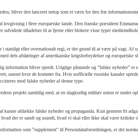
en, bliver den lanceret netop som et værn for den frie informationsst
al lovgivning i flere europæiske lande. Den franske præsident Emmanue
re udvidede tilladelser til at fjerne eller blokere visse typer medieindh
i statsligt eller overnationalt regi, er der grund til at være på vagt. Af o
d dets afsløringer af amerikanske krigsforbrydelser og europæiske sk
lig information bliver spredt. Urigtige påstande og ”falske nyheder” er 
enteret, uanset hvor de kommer fra. Hvis uofficielle russiske kanaler sp
accineres mod falske nyheder af denne type.
redens projekt samtidig med, at en slagkraftig militær union er under o
skal kunne afdække falske nyheder og propaganda. Kun gennem fri adgang 
vad der er sandt og usandt, hvad vi skal eller ikke skal være kritiske o
formation som ”supplement” til Persondataforordningen, er det norske 