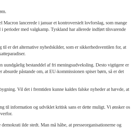
røm.
l Macron lancerede i januar et kontroversielt lovforslag, som mange
old i perioder med valgkamp. Tyskland har allerede indført tilsvarende
g til er det alternative nyhedskilder, som er sikkerhedsventilen for, at
atteparadiser.
en uundgåelig bestanddel af fri meningsudveksling. Desto vigtigere er
reder absurde påstande om, at EU-kommissionen spiser børn, så er det
pbygning. Vil det i fremtiden kunne kaldes falske nyheder at hævde, at
til information og udviklet kritisk sans er dette muligt. Vi ønsker os
verfor.
demokrati ilde stedt. Man må håbe, at presseorganisationerne og