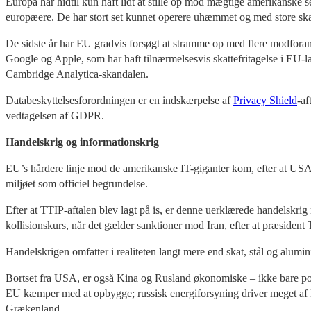
Europa har hidtil kun haft lidt at stille op mod mægtige amerikanske
europæere. De har stort set kunnet operere uhæmmet og med store ska
De sidste år har EU gradvis forsøgt at stramme op med flere modforan
Google og Apple, som har haft tilnærmelsesvis skattefritagelse i EU-
Cambridge Analytica-skandalen.
Databeskyttelsesforordningen er en indskærpelse af
Privacy Shield
-af
vedtagelsen af GDPR.
Handelskrig og informationskrig
EU’s hårdere linje mod de amerikanske IT-giganter kom, efter at USA
miljøet som officiel begrundelse.
Efter at TTIP-aftalen blev lagt på is, er denne uerklærede handelsk
kollisionskurs, når det gælder sanktioner mod Iran, efter at præsident
Handelskrigen omfatter i realiteten langt mere end skat, stål og alu
Bortset fra USA, er også Kina og Rusland økonomiske – ikke bare po
EU kæmper med at opbygge; russisk energiforsyning driver meget af Eur
Grækenland.