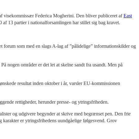
 af visekommissær Federica Mogherini. Den bliver publiceret af
East
 af 13 partier i nationalforsamlingen har stillet sig bag kravet.
 et forum som med en slags A-lag af ”pålidelige” informationskilder og
g. På nogen områder er det let at skelne sandt fra usandt. Men på
t ønskede resultat inden oktober i år, varsler EU-kommissionen
gende rettigheder, herunder presse- og ytringsfriheden.
alister og udgivere begynder at skrive med begrænset pen. Den frie
lig karakter er ytringsfrihedens uundgåelige følgesvend. Grov