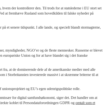
hvem der kontrollerer den. Til trods for at statslederne i EU stort set
. Ved at fremhæve Rusland som hovedkilden til falske nyheder på
på et senere tidspunkt. I alle lande, og specielt blandt stormagterne,
gner, myndigheder, NGO’er og de fleste mennesker. Russerne er blevet
Den europæiske Union og for at have blandet sig i det franske
bort fra, at de dominerende dele af de amerikanske medier med alle
om i Storbritannien investerede massivt i at skræmme briterne til at
 unionsprojektet og EU’s egen udenrigspolitiske rolle.
missær for digital samfundsøkonomi, siger det. Det handler om at
direkte koblet til Persondataforordningen GDPR og
omtalt som et