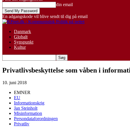
din email
En adgangskode vil blive sendt til dig på email
Danmark
Globalt
Synspunkt
Kultur
Privatlivsbeskyttelse som våben i informat
10. juni 2018
EMNER
EU
Informationskrig
Jan Steinholt
Misinformation
Persondataforordningen
Privatliv