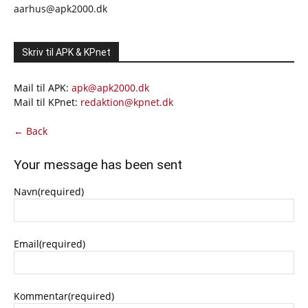
aarhus@apk2000.dk
Skriv til APK & KPnet
Mail til APK:
apk@apk2000.dk
Mail til KPnet:
redaktion@kpnet.dk
← Back
Your message has been sent
Navn
(required)
Email
(required)
Kommentar
(required)