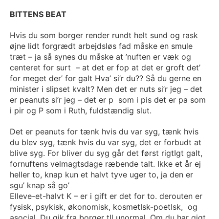
BITTENS BEAT
Hvis du som borger render rundt helt sund og rask
øjne lidt forgrædt arbejdsløs fad måske en smule
træt – ja så synes du måske at ’nuften er væk og
centeret for surt – at det er fop at det er groft det’
for meget der’ for galt Hva’ si’r du?? Så du gerne en
minister i slipset kvalt? Men det er nuts si’r jeg – det
er peanuts si’r jeg – det er p som i pis det er pa som
i pir og P som i Ruth, fuldstændig slut.
Det er peanuts for tænk hvis du var syg, tænk hvis
du blev syg, tænk hvis du var syg, det er forbudt at
blive syg. For bliver du syg går det først rigtIgt galt,
fornuftens velmagtsdage ræbende talt. Ikke et år ej
heller to, knap kun et halvt tyve uger to, ja den er
sgu’ knap så go’
Elleve-et-halvt K – er i gift er det for to. derouten er
fysisk, psykisk, økonomisk, kosmetIsk-poetIsk, og
asocial. Du gik fra borger tIl unormal. Om du har gigt,