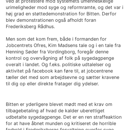
ved at protestere mod systemets umenneskelige
urimeligheder mod syge og reformramte, og det var i
høj grad en støttedemonstration for Bitten. Derfor
blev demonstrationen også afholdt foran
Frederiksberg Rådhus.
Men som det kom frem, både i formanden for
Jobcentrets Ofres, Kim Madsens tale og i en tale fra
Henning Søder fra Vordingborg, foregår denne
kontrol og overvågning af folk på sygedagpenge
overalt i landet. Og f.eks. politiske udtalelser og
aktivitet på facebook kan føre til, at jobcentrene
tæller det med som arbejdsevne og sætter kravene
til dig op eller direkte fratager dig ydelser.
Bitten er yderligere blevet mødt med et krav om
tilbagebetaling af hvad de kalder uberettiget
udbetalte sygedagpenge. Det er en ren straffeaktion
for at have åbnet munden og kritiseret de horrible
forhold i Frederiksbergs forvaltning overfor syge