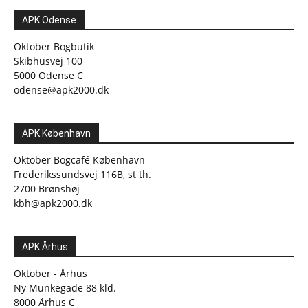
APK Odense
Oktober Bogbutik
Skibhusvej 100
5000 Odense C
odense@apk2000.dk
APK København
Oktober Bogcafé København
Frederikssundsvej 116B, st th.
2700 Brønshøj
kbh@apk2000.dk
APK Århus
Oktober - Århus
Ny Munkegade 88 kld.
8000 Århus C