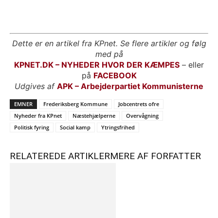
Dette er en artikel fra KPnet. Se flere artikler og følg
med på
KPNET.DK – NYHEDER HVOR DER KÆMPES
– eller
på
FACEBOOK
Udgives af
APK – Arbejderpartiet Kommunisterne
EMNER
Frederiksberg Kommune
Jobcentrets ofre
Nyheder fra KPnet
Næstehjælperne
Overvågning
Politisk fyring
Social kamp
Ytringsfrihed
RELATEREDE ARTIKLER
MERE AF FORFATTER