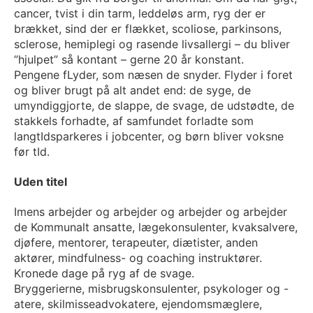
cancer, tvist i din tarm, leddeløs arm, ryg der er
brækket, sind der er flækket, scoliose, parkinsons,
sclerose, hemiplegi og rasende livsallergi – du bliver
”hjulpet” så kontant – gerne 20 år konstant.
Pengene fLyder, som næsen de snyder. Flyder i foret
og bliver brugt på alt andet end: de syge, de
umyndiggjorte, de slappe, de svage, de udstødte, de
stakkels forhadte, af samfundet forladte som
langtIdsparkeres i jobcenter, og børn bliver voksne
før tId.
Uden titel
Imens arbejder og arbejder og arbejder og arbejder
de Kommunalt ansatte, lægekonsulenter, kvaksalvere,
djøfere, mentorer, terapeuter, diætister, anden
aktører, mindfulness- og coaching instruktører.
Kronede dage på ryg af de svage.
Bryggerierne, misbrugskonsulenter, psykologer og -
atere, skilmisseadvokatere, ejendomsmæglere,