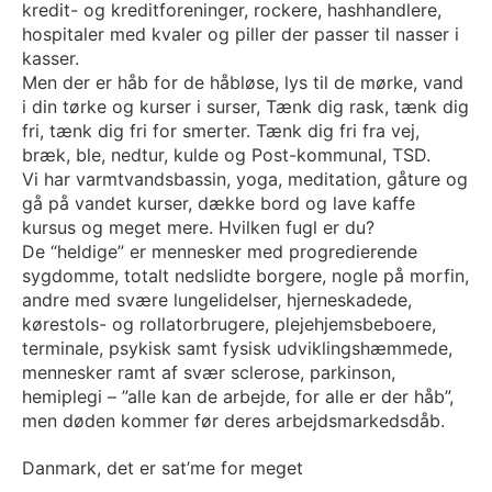
kredit- og kreditforeninger, rockere, hashhandlere,
hospitaler med kvaler og piller der passer til nasser i
kasser.
Men der er håb for de håbløse, lys til de mørke, vand
i din tørke og kurser i surser, Tænk dig rask, tænk dig
fri, tænk dig fri for smerter. Tænk dig fri fra vej,
bræk, ble, nedtur, kulde og Post-kommunal, TSD.
Vi har varmtvandsbassin, yoga, meditation, gåture og
gå på vandet kurser, dække bord og lave kaffe
kursus og meget mere. Hvilken fugl er du?
De “heldige” er mennesker med progredierende
sygdomme, totalt nedslidte borgere, nogle på morfin,
andre med svære lungelidelser, hjerneskadede,
kørestols- og rollatorbrugere, plejehjemsbeboere,
terminale, psykisk samt fysisk udviklingshæmmede,
mennesker ramt af svær sclerose, parkinson,
hemiplegi – ”alle kan de arbejde, for alle er der håb”,
men døden kommer før deres arbejdsmarkedsdåb.
Danmark, det er sat’me for meget