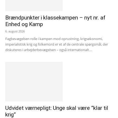
Brændpunkter i klassekampen – nyt nr. af
Enhed og Kamp
6. august 2026
Fagbevægelsen rolle i kampen mod oprustning, krigsøkonomi,
imperialistisk krig og folkemord er et af de centrale spørgsmål, der
diskuteres i arbejderbevægelsen – også internationalt....
Udvidet værnepligt: Unge skal være ”klar til
krig”