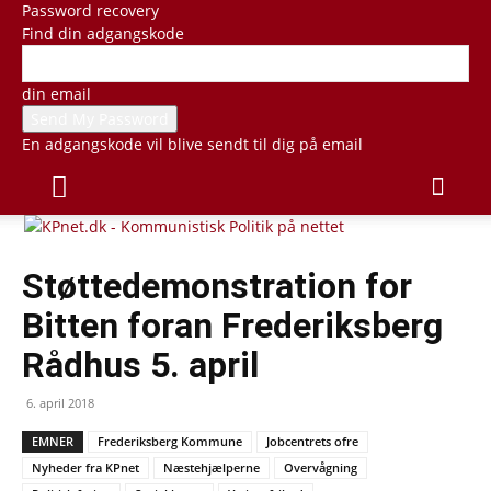
Password recovery
Find din adgangskode
din email
En adgangskode vil blive sendt til dig på email
Støttedemonstration for
Bitten foran Frederiksberg
Rådhus 5. april
6. april 2018
EMNER
Frederiksberg Kommune
Jobcentrets ofre
Nyheder fra KPnet
Næstehjælperne
Overvågning